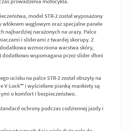
dczas prowadzenia motocykla.
czeństwa, model STR-2 został wyposażony
y włóknem węglowym oraz specjalne panele
 najbardziej narażonych na urazy. Palce
iaczami i sliderami z twardej skorupy. Z
ię dodatkowa wzmocniona warstwa skóry,
st dodatkowo wspomagana przez slider dłoni
go ucisku na palce STR-2 został obszyty na
e V-Lock™ i wyściełane pianką mankiety są
ymi o komfort i bezpieczeństwo.
standard ochrony podczas codziennej jazdy i
olorystycznych dają wiele duże pole do