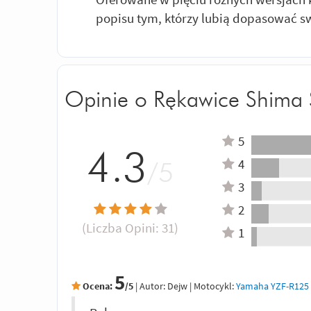
popisu tym, którzy lubią dopasować sw
Opinie o Rękawice Shima
5
4.3
4
/5
3
2
(Liczba Opini:
31
)
1
5
Ocena:
/5
|
Autor:
Dejw
| Motocykl:
Yamaha YZF-R125 1