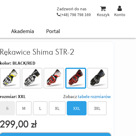
Zadzwoń do nas
(+48) 798 798 169
Koszyk
Konto
Akademia
Portal
Rękawice Shima STR-2
kolor:
BLACK/RED
rozmiar:
XXL
Zobacz
tabele rozmiarów
S
M
L
XL
XXL
3XL
299,00
zł