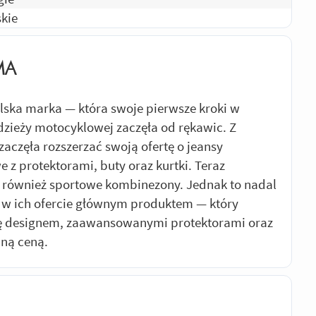
Odpowiedz
|
Przydatna (
3
)
|
Nieprzydatna (
0
)
kie
00 RJ095 (2005 - 2005)
MA
kurtki i nie ma się gołego nadgarstka , rzep na
do wyboru, wentylacja nie najgorsza. Minusy-
lska marka — która swoje pierwsze kroki w
dialne wytarły się, i ich działanie raz tak raz
dzieży motocyklowej zaczęła od rękawic. Z
lor (farba?) metka z mankietu od razu
zaczęła rozszerzać swoją ofertę o jeansy
 dłoni już się zrobiła dziurka. Przejechane od
 z protektorami, buty oraz kurtki. Teraz
 tyś km . Dodam że krótkie seca twister
również sportowe kombinezony. Jednak to nadal
rły na lewej dłoni A koszt 199. W sumie są
 w ich ofercie głównym produktem — który
ię designem, zaawansowanymi protektorami oraz
Odpowiedz
|
Przydatna (
6
)
|
Nieprzydatna (
4
)
jną ceną.
y sie robia do wyrzucenia.
Odpowiedz
|
Przydatna (
3
)
|
Nieprzydatna (
1
)