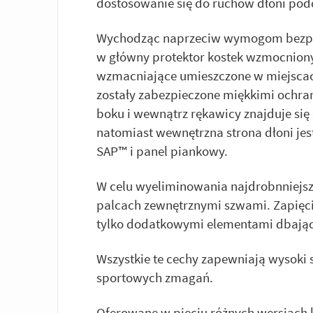
dostosowanie się do ruchów dłoni po
Wychodząc naprzeciw wymogom bezpie
w główny protektor kostek wzmocnion
wzmacniające umieszczone w miejscach
zostały zabezpieczone miękkimi ochran
boku i wewnątrz rękawicy znajduje s
natomiast wewnętrzna strona dłoni je
SAP™ i panel piankowy.
W celu wyeliminowania najdrobnniejsze
palcach zewnętrznymi szwami. Zapięci
tylko dodatkowymi elementami dbając
Wszystkie te cechy zapewniają wysoki 
sportowych zmagań.
Oferowane w pięciu różnych wersjach k