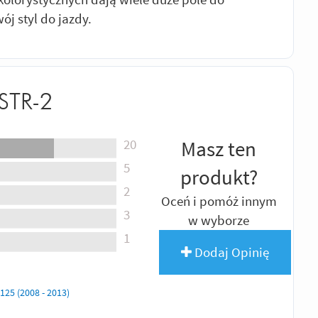
ój styl do jazdy.
 STR-2
20
Masz ten
5
produkt?
2
Oceń i pomóż innym
3
w wyborze
1
Dodaj Opinię
25 (2008 - 2013)