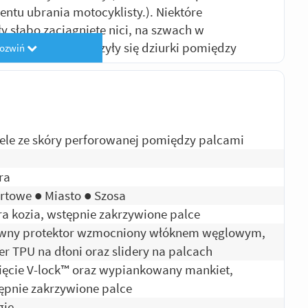
entu ubrania motocyklisty.). Niektóre
 słabo zaciągnięte nici, na szwach w
u ich na dłoń tworzyły się dziurki pomiędzy
rozwiń
z pośpiechu !!!
eżeń. Dopasowują się idealnie do dłoni dzięki
e kierunkowskazu, trzymanie dwóch palcy na
rów wentylacyjnych kasku, uchylanie szyby
 do wykonania bez najmniejszego problemu.
ele ze skóry perforowanej pomiędzy palcami
aczynających przygodę z motocyklem.
ra
Odpowiedz
|
Przydatna (
7
)
|
Nieprzydatna (
1
)
maha YZF-R125 125 (2008 - 2013)
rtowe ● Miasto ● Szosa
ra kozia, wstępnie zakrzywione palce
m, dziurka na środku jednego palca.
wny protektor wzmocniony włóknem węglowym,
andit
der TPU na dłoni oraz slidery na palcach
ięcie V-lock™ oraz wypiankowany mankiet,
ada i jak na sportowe są wygodne. Po 15k km
ępnie zakrzywione palce
lecam.
gie