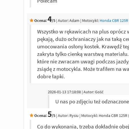
Polecam
4
Ocena:
/5
|
Autor:
Adam
| Motocykl:
Honda CBR 125R (
Wszystko w rękawicach na plus oprócz w
pękają, dużo ochraniaczy jak na taką c
umocowania osłony kostek. Krawędź teg
zakryta tylko cienką warstwą materiału.
które nie zwracam uwagi podczas jazdy,
zsiądę z motocykla. Może trafiłem na w
dobre łapki.
2026-01-13 17:18:08 | Autor: Gość
U nas po zdjęciu też odznaczone
5
Ocena:
/5
|
Autor:
Rysiu
| Motocykl: Honda CBR 125R 
Co do wykonania, trzeba dokładnie obej