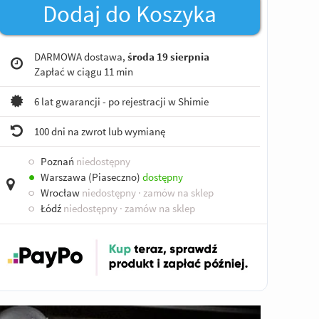
Dodaj do Koszyka
DARMOWA dostawa,
środa 19 sierpnia
Zapłać w ciągu
11 min
6 lat gwarancji - po rejestracji w Shimie
100 dni na zwrot lub wymianę
○
Poznań
niedostępny
●
Warszawa (Piaseczno)
dostępny
○
Wrocław
niedostępny
· zamów na sklep
○
Łódź
niedostępny
· zamów na sklep