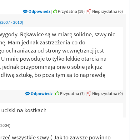
Odpowiedz
|
Przydatna (
19
)
|
Nieprzydatna (
6
)
2007 - 2010)
ygody. Rękawice są w miarę solidne, szwy nie
enę. Mam jednak zastrzeżenia co do
o ochraniacza od strony wewnętrznej jest
 U mnie powoduje to tylko lekkie otarcia na
 jednak przypominają one o sobie jak już
adliwą sztukę, bo poza tym są to naprawdę
Odpowiedz
|
Przydatna (
7
)
|
Nieprzydatna (
0
)
 uciski na kostkach
(2004)
rzeć wszystkie szwy ( Jak to zawsze powinno