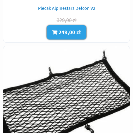
Plecak Alpinestars Defcon V2
329,00 zł
249,00 zł