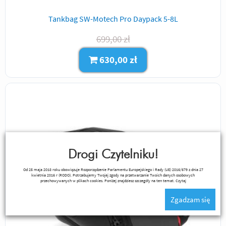
Tankbag SW-Motech Pro Daypack 5-8L
699,00 zł
630,00 zł
Drogi Czytelniku!
Od 25 maja 2018 roku obowiązuje Rozporządzenie Parlamentu Europejskiego i Rady (UE) 2016/679 z dnia 27
kwietnia 2016 r (RODO). Potrzebujemy Twojej zgody na przetwarzanie Twoich danych osobowych
przechowywanych w plikach cookies. Poniżej znajdziesz szczegóły na ten temat.
Czytaj
Zgadzam się