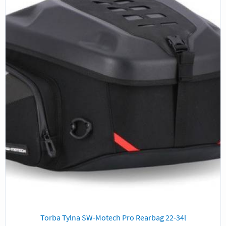
Torba Tylna SW-Motech Pro Rearbag 22-34l