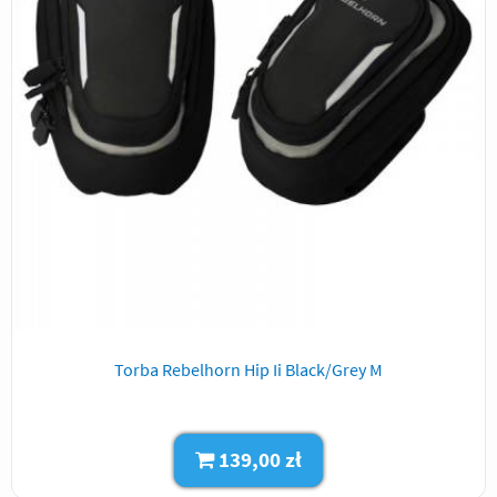
Torba Rebelhorn Hip Ii Black/Grey M
139,00 zł