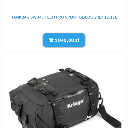
TANKBAG SW-MOTECH PRO SPORT BLACK/GREY 12-17L
1 049,00 zł