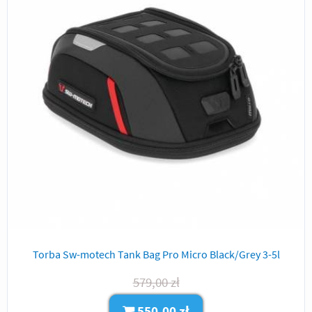
Torba Sw-motech Tank Bag Pro Micro Black/Grey 3-5l
579,00 zł
550,00 zł