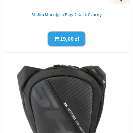
Siatka Mocująca Bagaż Kask Czarny
19,00 zł