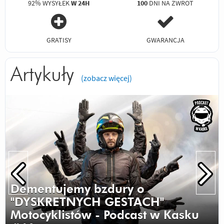
92% WYSYŁEK
W 24H
100
DNI NA ZWROT
GRATISY
GWARANCJA
Artykuły
(zobacz więcej)
Dementujemy bzdury o
"DYSKRETNYCH GESTACH"
Motocyklistów - Podcast w Kasku