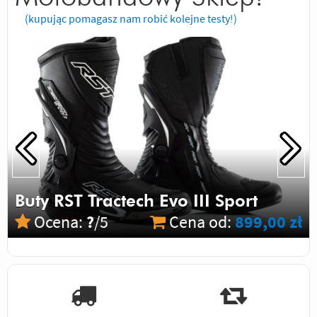
(kupując pomagasz nam robić kolejne testy!)
Buty RST Tractech Evo III Sport
Ocena:
?
/5
Cena od:
899,00 zł