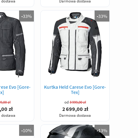
 dostawa
Darmowa dostawa
-
33%
-
33%
rese Evo [Gore-
Kurtka Held Carese Evo [Gore-
x]
Tex]
9,00 zł
od
3 999,00 zł
,00 zł
2 699,00 zł
 dostawa
Darmowa dostawa
-
10%
-
13%