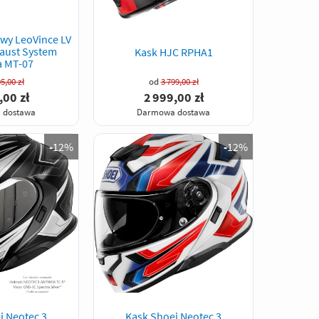
wy LeoVince LV
aust System
Kask HJC RPHA1
 MT-07
5,00 zł
od
3 799,00 zł
,00 zł
2 999,00 zł
 dostawa
Darmowa dostawa
-
12%
-
12%
i Neotec 3
Kask Shoei Neotec 3