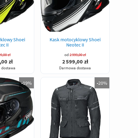
klowy Shoei
Kask motocyklowy Shoei
ec II
Neotec II
9,00 zł
od
2 999,00 zł
,00 zł
2 599,00 zł
 dostawa
Darmowa dostawa
-
19%
-
20%