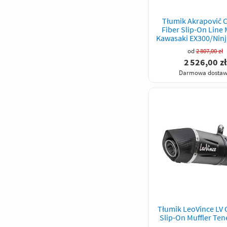
Tłumik Akrapovič 
Fiber Slip-On Line 
Kawasaki EX300/Ninj
250/Z-300
od
2 807,00 zł
2 526,00 zł
Darmowa dosta
Tłumik LeoVince LV 
Slip-On Muffler Ten