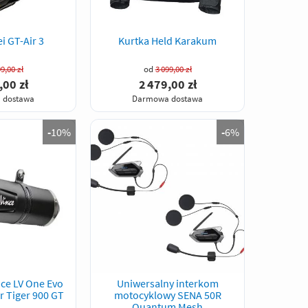
i GT-Air 3
Kurtka Held Karakum
9,00 zł
od
3 099,00 zł
,00 zł
2 479,00 zł
 dostawa
Darmowa dostawa
-
10%
-
6%
ce LV One Evo
Uniwersalny interkom
r Tiger 900 GT
motocyklowy SENA 50R
Quantum Mesh