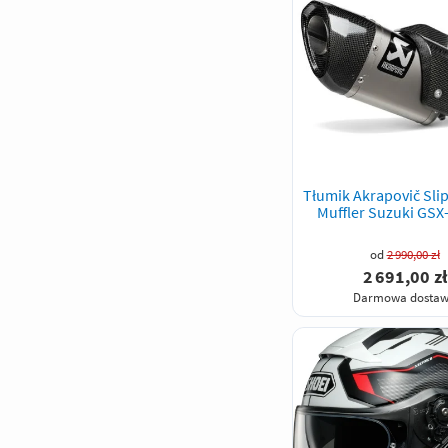
Tłumik Akrapovič Sli
Muffler Suzuki GSX
od
2 990,00 zł
2 691,00 zł
Darmowa dosta