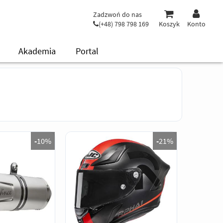
Zadzwoń do nas
(+48) 798 798 169
Koszyk
Konto
Akademia
Portal
-
10%
-
21%