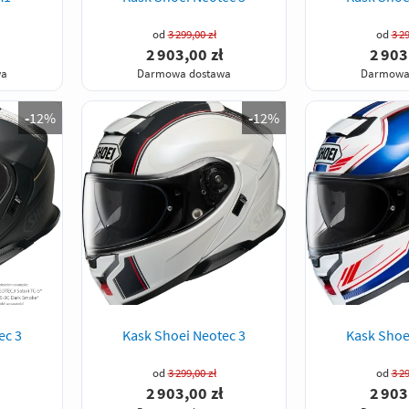
od
3 299,00 zł
od
3 29
2 903,00 zł
2 903
wa
Darmowa dostawa
Darmowa
-
12%
-
12%
ec 3
Kask Shoei Neotec 3
Kask Shoe
od
3 299,00 zł
od
3 29
2 903,00 zł
2 903