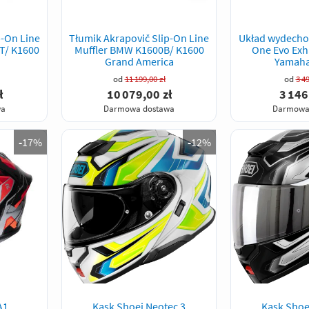
p-On Line
Tłumik Akrapovič Slip-On Line
Układ wydecho
T/ K1600
Muffler BMW K1600B/ K1600
One Evo Exh
Grand America
Yamaha
od
11 199,00 zł
od
3 49
ł
10 079,00 zł
3 146
wa
Darmowa dostawa
Darmowa
-
17%
-
12%
A1
Kask Shoei Neotec 3
Kask Shoe