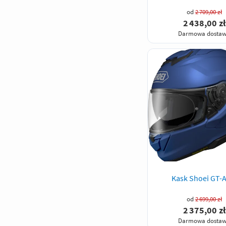
od
2 709,00 zł
2 438,00 zł
Darmowa dosta
Kask Shoei GT-A
od
2 699,00 zł
2 375,00 zł
Darmowa dosta