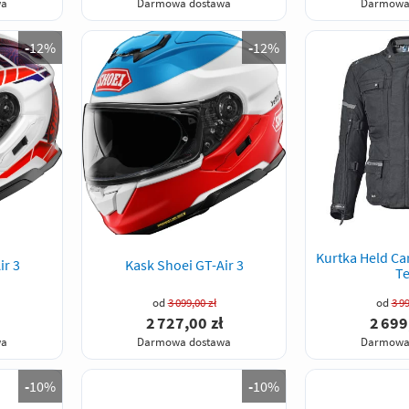
wa
Darmowa dostawa
Darmowa
-
12%
-
12%
Kurtka Held Ca
ir 3
Kask Shoei GT-Air 3
Te
od
3 099,00 zł
od
3 99
2 727,00 zł
2 699
wa
Darmowa dostawa
Darmowa
-
10%
-
10%