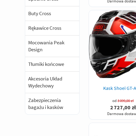
Darmowa dosta
Buty Cross
Rękawice Cross
Mocowania Peak
Design
Tłumiki końcowe
Akcesoria Układ
Wydechowy
Kask Shoei GT-A
Zabezpieczenia
od
3 099,00 zł
2 727,00 zł
bagażu i kasków
Darmowa dosta