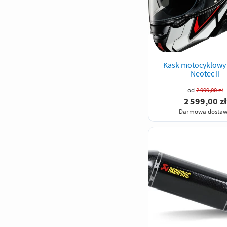
Kask motocyklowy
Neotec II
od
2 999,00 zł
2 599,00 zł
Darmowa dosta