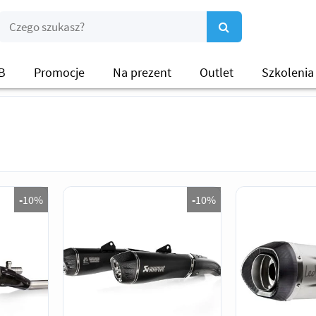
B
Promocje
Na prezent
Outlet
Szkolenia
-
10%
-
10%