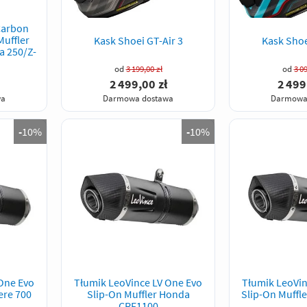
Carbon
Muffler
Kask Shoei GT-Air 3
Kask Shoe
a 250/Z-
od
3 199,00 zł
od
3 09
2 499,00 zł
2 499
wa
Darmowa dostawa
Darmowa
-
10%
-
10%
One Evo
Tłumik LeoVince LV One Evo
Tłumik LeoVin
ere 700
Slip-On Muffler Honda
Slip-On Muffle
CRF1100