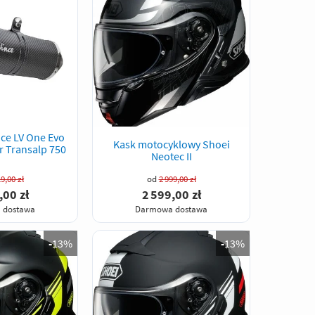
ce LV One Evo
Kask motocyklowy Shoei
r Transalp 750
Neotec II
9,00 zł
od
2 999,00 zł
,00 zł
2 599,00 zł
 dostawa
Darmowa dostawa
-
13%
-
13%