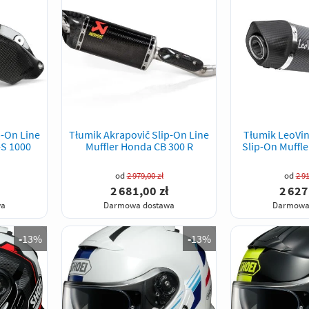
p-On Line
Tłumik Akrapovič Slip-On Line
Tłumik LeoVin
-S 1000
Muffler Honda CB 300 R
Slip-On Muffle
od
2 979,00 zł
od
2 91
2 681,00 zł
2 627
wa
Darmowa dostawa
Darmowa
-
13%
-
13%