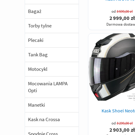
Bagaż
od
3 599,00 zł
2 999,00 zł
Darmowa dosta
Torby tylne
Plecaki
Tank Bag
Motocykl
Mocowania LAMPA
Opti
Manetki
Kask Shoei Neot
Kask na Crossa
od
3 299,00 zł
2 903,00 zł
Spodnie Cross