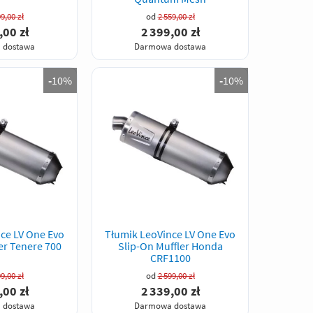
9,00 zł
od
2 559,00 zł
,00 zł
2 399,00 zł
 dostawa
Darmowa dostawa
-
10%
-
10%
ce LV One Evo
Tłumik LeoVince LV One Evo
er Tenere 700
Slip-On Muffler Honda
CRF1100
9,00 zł
od
2 599,00 zł
,00 zł
2 339,00 zł
 dostawa
Darmowa dostawa