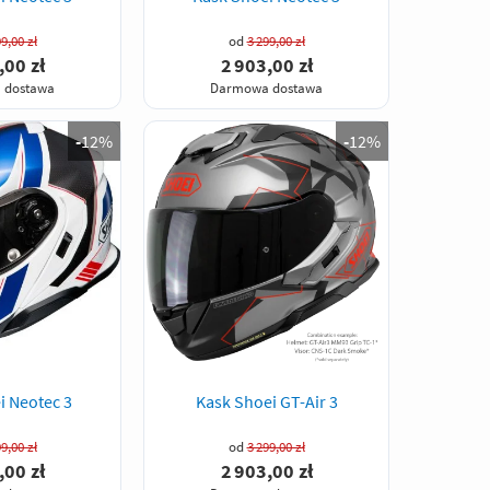
9,00 zł
od
3 299,00 zł
,00 zł
2 903,00 zł
 dostawa
Darmowa dostawa
-
12%
-
12%
i Neotec 3
Kask Shoei GT-Air 3
9,00 zł
od
3 299,00 zł
,00 zł
2 903,00 zł