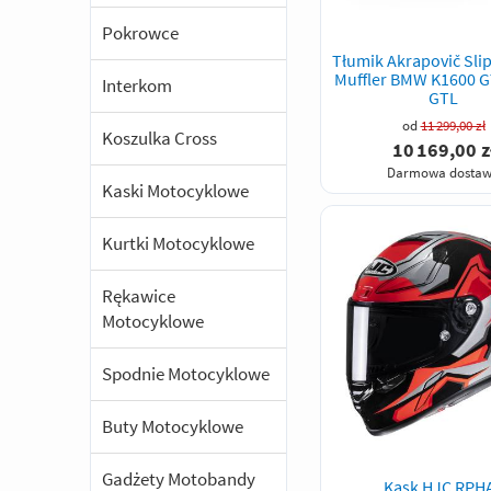
Pokrowce
Tłumik Akrapovič Sli
Muffler BMW K1600 G
Interkom
GTL
od
11 299,00 zł
Koszulka Cross
10 169,00 z
Darmowa dosta
Kaski Motocyklowe
Kurtki Motocyklowe
Rękawice
Motocyklowe
Spodnie Motocyklowe
Buty Motocyklowe
Gadżety Motobandy
Kask HJC RPH