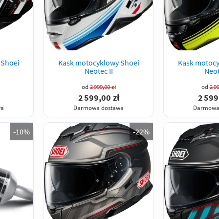
 Shoei
Kask motocyklowy Shoei
Kask motocy
Neotec II
Neot
od
2 999,00 zł
od
2 99
2 599,00 zł
2 599
wa
Darmowa dostawa
Darmowa
-
10%
-
22%