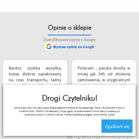
Opinie o sklepie
Zweryfikowane opinie z Google
Wystaw opinię na Google
Bardzo szybka wysyłka,
Polecam , paczka doszła w
towar dobrze zapakowany
mniej jak 24h od złożenia
na czas transportu, ładny
zamówienia, w oryginalnym
przemyślany sklep, duży
opakowaniu, nie miałem
plus za publikowane
okazji sprawdzić jak wygląda
materiały niejednokrotnie
Drogi Czytelniku!
zamiana rozmiarów ale cała
podpięte do
reszta na wysokim
Kuba 1510
Od 25 maja 2018 roku obowiązuje Rozporządzenie Parlamentu Europejskiego i Rady (UE) 2016/679 z dnia 27
poszczególnych artykułów,
poziomie.
kwietnia 2016 r (RODO). Potrzebujemy Twojej zgody na przetwarzanie Twoich danych osobowych
ceny podobne jak i u innych
przechowywanych w plikach cookies. Poniżej znajdziesz szczegóły na ten temat.
Czytaj
ale za wspomniane
Zgadzam się
materiały publikowane na
ich kanale warto kupować u
Mogę z czystym sumieniem
Motobandziorów, kolejne