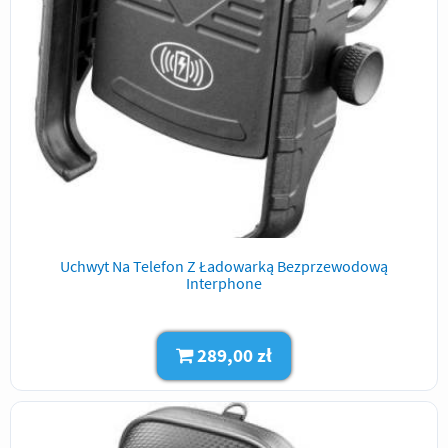
Uchwyt Na Telefon Z Ładowarką Bezprzewodową
Interphone
289,00 zł