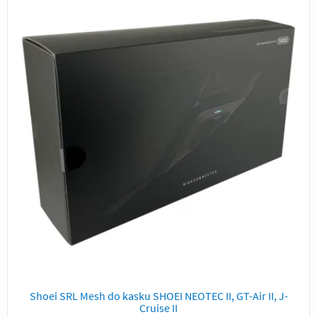
Shoei SRL Mesh do kasku SHOEI NEOTEC II, GT-Air II, J-
Cruise II