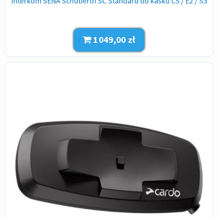
Interkom SENA Schuberth SC Standard do kasku C5 / E2 / S3
1 049,00 zł