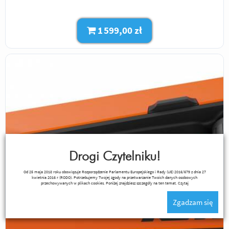
1 599,00 zł
Drogi Czytelniku!
Od 25 maja 2018 roku obowiązuje Rozporządzenie Parlamentu Europejskiego i Rady (UE) 2016/679 z dnia 27
kwietnia 2016 r (RODO). Potrzebujemy Twojej zgody na przetwarzanie Twoich danych osobowych
przechowywanych w plikach cookies. Poniżej znajdziesz szczegóły na ten temat.
Czytaj
Zgadzam się