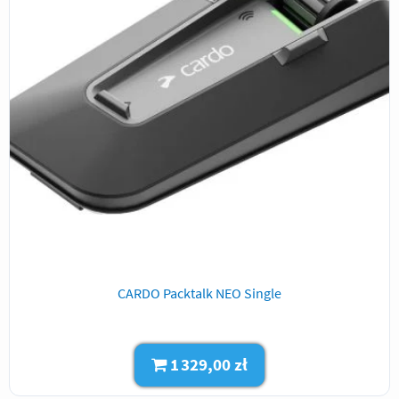
CARDO Packtalk NEO Single
1 329,00 zł