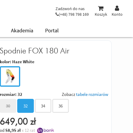
Zadzwoń do nas
(+48) 798 798 169
Koszyk
Konto
Akademia
Portal
Spodnie FOX 180 Air
kolor:
Haze White
rozmiar:
32
Zobacz
tabele rozmiarów
30
32
34
36
649,00
zł
od
58,95
zł
x 12 rat