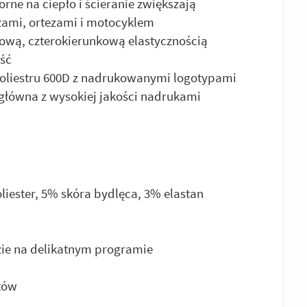
ne na ciepło i ścieranie zwiększają
zami, ortezami i motocyklem
fową, czterokierunkową elastycznością
ść
oliestru 600D z nadrukowanymi logotypami
główna z wysokiej jakości nadrukami
iester, 5% skóra bydlęca, 3% elastan
zie na delikatnym programie
tów