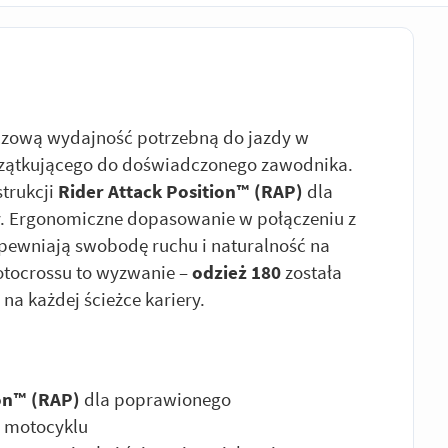
czową wydajność potrzebną do jazdy w
czątkującego do doświadczonego zawodnika.
trukcji
Rider Attack Position™ (RAP)
dla
y. Ergonomiczne dopasowanie w połączeniu z
pewniają swobodę ruchu i naturalność na
tocrossu to wyzwanie –
odzież 180
została
na każdej ścieżce kariery.
ion™ (RAP)
dla poprawionego
 motocyklu