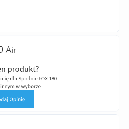
 Air
en produkt?
inię dla Spodnie FOX 180
ż innym w wyborze
daj Opinię