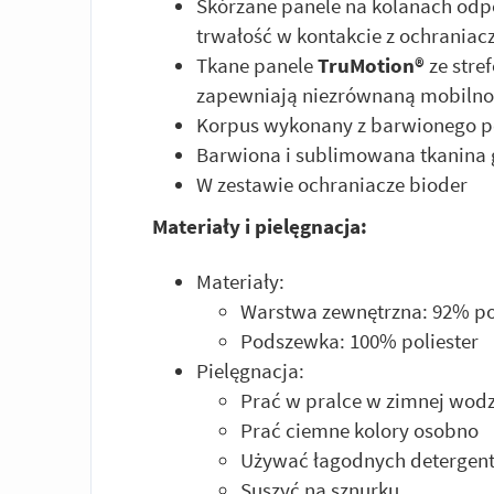
Skórzane panele na kolanach odpor
trwałość w kontakcie z ochraniac
Tkane panele
TruMotion®
ze stre
zapewniają niezrównaną mobilno
Korpus wykonany z barwionego p
Barwiona i sublimowana tkanina 
W zestawie ochraniacze bioder
Materiały i pielęgnacja:
Materiały:
Warstwa zewnętrzna: 92% pol
Podszewka: 100% poliester
Pielęgnacja:
Prać w pralce w zimnej wod
Prać ciemne kolory osobno
Używać łagodnych detergen
Suszyć na sznurku