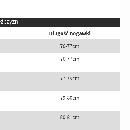
żczyzn
Długość nogawki
76-77cm
76-77cm
77-79cm
79-80cm
80-81cm