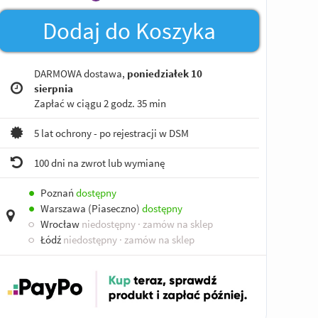
Dodaj do Koszyka
DARMOWA dostawa,
poniedziałek 10
sierpnia
Zapłać w ciągu
2 godz. 35 min
5 lat ochrony - po rejestracji w DSM
100 dni na zwrot lub wymianę
●
Poznań
dostępny
●
Warszawa (Piaseczno)
dostępny
○
Wrocław
niedostępny
· zamów na sklep
○
Łódź
niedostępny
· zamów na sklep