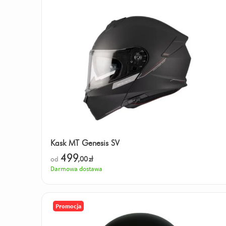
Kask MT Genesis SV
499
od
,00
zł
Darmowa dostawa
Promocja