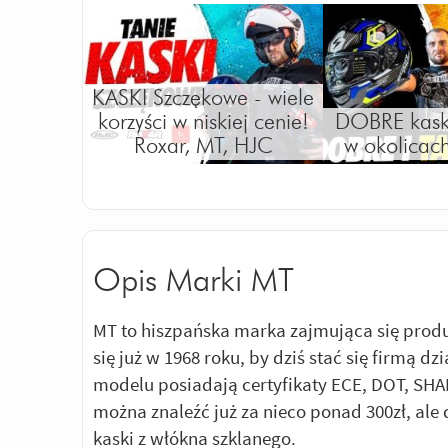
KASKI Szczękowe - wiele
korzyści w niskiej cenie!
DOBRE kaski
Roxar, MT, HJC
w okolicach
Opis Marki MT
MT to hiszpańska marka zajmująca się produ
się już w 1968 roku, by dziś stać się firmą d
modelu posiadają certyfikaty ECE, DOT, SHA
można znaleźć już za nieco ponad 300zł, ale
kaski z włókna szklanego.