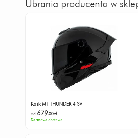
Ubrania producenta w sklep
Kask MT THUNDER 4 SV
679
od
,00
zł
Darmowa dostawa