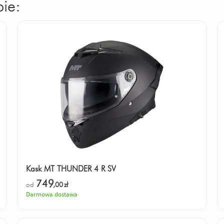
ie:
Kask MT THUNDER 4 R SV
749
od
,00
zł
Darmowa dostawa