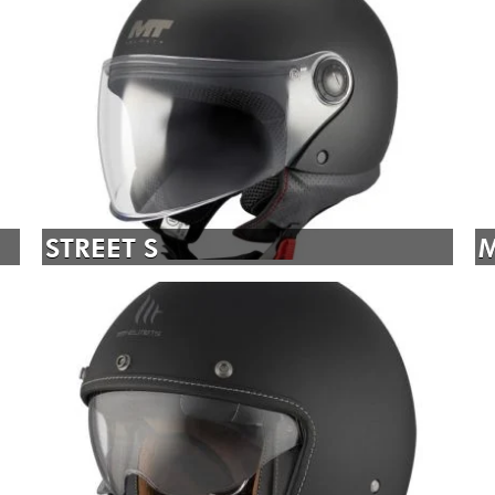
STREET S
M