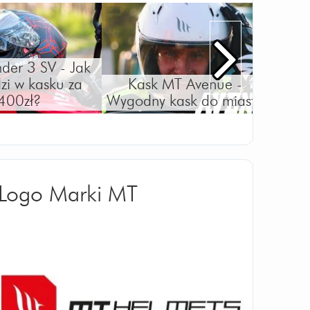
der 3 SV - Jak
dzi w kasku za
Kask MT Avenue -
Prez
400zł?
Wygodny kask do miasta
Logo Marki MT