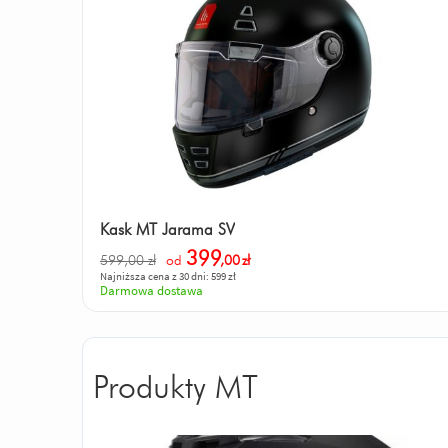
Kask MT Jarama SV
399
599,00 zł
od
,00
zł
Najniższa cena z 30 dni: 599 zł
Darmowa dostawa
Produkty MT