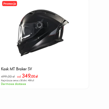
Promocja
Kask MT Braker SV
349
499,00 zł
od
,00
zł
Najniższa cena z 30 dni: 499 zł
Darmowa dostawa