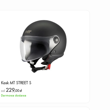
Kask MT STREET S
229
od
,00
zł
Darmowa dostawa