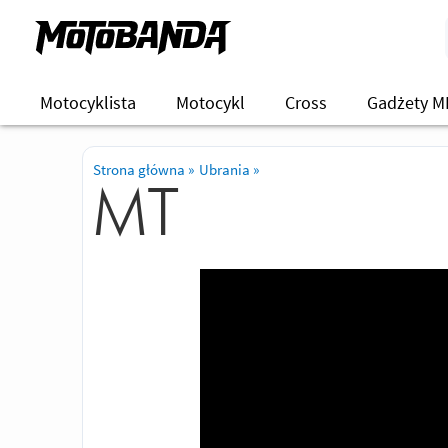
Motocyklista
Motocykl
Cross
Gadżety M
Strona główna
»
Ubrania
»
MT