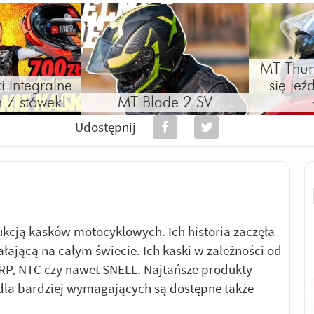
MT Thun
 integralne
się jeź
 7 stówek!
MT Blade 2 SV
Udostępnij
kcją kasków motocyklowych. Ich historia zaczęła
ziałającą na całym świecie. Ich kaski w zależności od
RP, NTC czy nawet SNELL. Najtańsze produkty
 dla bardziej wymagających są dostępne także