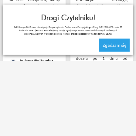
przemyślany sklep, duży
doradztwo i klimat w sklepie
plus za publikowane
na najwyższym poziomie.
materiały niejednokrotnie
Drogi Czytelniku!
Polecam Następnym
podpięte do
zakupem będzie kask.
Czesław Bednarz
Od 25 maja 2018 roku obowiązuje Rozporządzenie Parlamentu Europejskiego i Rady (UE) 2016/679 z dnia 27
poszczególnych artykułów,
kwietnia 2016 r (RODO). Potrzebujemy Twojej zgody na przetwarzanie Twoich danych osobowych
ceny podobne jak i u innych
przechowywanych w plikach cookies. Poniżej znajdziesz szczegóły na ten temat.
Czytaj
ale za wspomniane
Zgadzam się
materiały publikowane na
ich kanale warto kupować u
Przesyłka bez zarzutu
Motobandziorów, kolejne
doszła po 1 dniu od
Łukasz Wojtowicz
zamówienie już za kilka dni
nadania. Bardzo szybka i
sprawna realizacja.
Jakościowo produkty są
świetne. Rzetelna firma, z
Mega obsługa i dobry towar
której będę korzystał i
. . . każdy motocyklista
wspierał, ponieważ cała
znajdzie coś dla siebie . . .
ekipa robi niesamowita
serdecznie polecam ???
robotę w motocyklowym
świecie :). Pozdrawiam !
Sebastian Trąbski
Riko