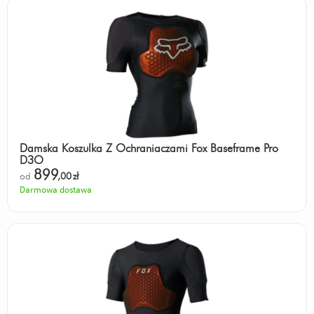
Damska Koszulka Z Ochraniaczami Fox Baseframe Pro
D3O
899
od
,00
zł
Darmowa dostawa