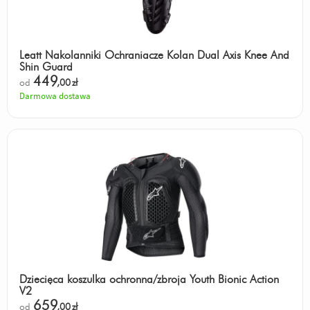
Leatt Nakolanniki Ochraniacze Kolan Dual Axis Knee And
Shin Guard
449
od
,00
zł
Darmowa dostawa
Dziecięca koszulka ochronna/zbroja Youth Bionic Action
V2
659
od
,00
zł