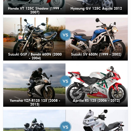
Honda VT 125C Shadow (1999 -
Hyosung GV 125C Aquila 2012
2007)
Suzuki GSF / Bandit 600N (2000
Suzuki SV 650N (1999 - 2002)
- 2004)
Yamaha YZF-R125 125 (2008 -
Aprilia RS 125 (2006 - 2012)
2013)