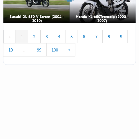
Suzuki DL 650 V-Strom (2004 -
Honda XL 650Transalp (2000 -
2010)
2007)
«
1
2
3
4
5
6
7
8
9
10
...
99
100
»