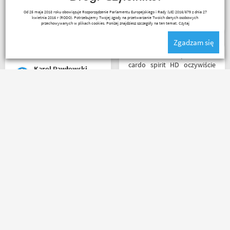
pomogą i doradzą.Świetny
Wojciech Skwarcan
Od 25 maja 2018 roku obowiązuje Rozporządzenie Parlamentu Europejskiego i Rady (UE) 2016/679 z dnia 27
kontakt telefoniczny. Z
kwietnia 2016 r (RODO). Potrzebujemy Twojej zgody na przetwarzanie Twoich danych osobowych
pewnością w Poznaniu jak
przechowywanych w plikach cookies. Poniżej znajdziesz szczegóły na ten temat.
Czytaj
nie w regionie sklep nr. 1👍🏻
Zgadzam się
Buty zakupione bardzo
wygode 🤗
Witam miałem problem z
cardo spirit HD oczywiście
Karol Pawłowski
parowanie wykonywałem
źle pan z obsługi sklepu
spokojnie i cierpliwie
wytłumaczył w czym
Towar zgodny z opisem
problem i sprawa
wysyłka błyskawiczna i
załatwiona polecam
gratisy sklep wart każdej
serdecznie obsługa daje
złotówki zapraszam
radę no i oczywiście nie
każdego motobandziora
wyszedłem bez kupna
kurteczki na lato bardzo
była mi potrzebna w takie
Lukasz Elo
Salceson Morderca
upały,LWG