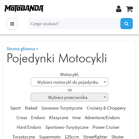
Strona główna
»
Pojedynki Motocykli
Motocykl:
Wybierz motocykl do pojedynku
vs
Wybierz przeciwnika
Sport
Naked
Szosowo-Turystyczne
Cruisery & Choppery
Cross
Enduro
Klasyczne
Inne
Adventure/Enduro
Hard Enduro
Sportowo-Turystyczne
Power Cruiser
Turystyczne
Supermoto
125ccm
Streetfighter
Skuter