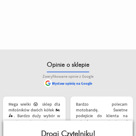
Opinie o sklepie
Zweryfikowane opinie z Google
Wystaw opinię na Google
Mega wielki 😱 sklep dla
Bardzo polecam
miłośników dwóch kółek 🏍️
motobandę. Świetne
🛵. Bardzo duży wybór w
podejście do klienta na
asortymencie i w
najwyższym poziomie od
rozmiarówce. Dużo osób z
samego początku do końca.
obsługi którzy chętnie
Drogi Czytelniku!
Oby więcej takich sklepów.