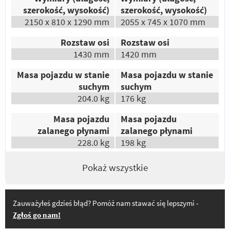
szerokość, wysokość)
szerokość, wysokość)
Autor:
Wojtek
2150 x 810 x 1290 mm
2055 x 745 x 1070 mm
Kultowy olejak, nie ma nic lepszego, no
chyba, że bandzior 1200 ;)
Rozstaw osi
Rozstaw osi
1430 mm
1420 mm
Odpowiedz
|
Przydatna (
5
)
|
Nieprzydatna (
0
)
Autor:
Piotr
Masa pojazdu w stanie
Masa pojazdu w stanie
Mało awaryjny i prosty w obsłudze.
suchym
suchym
Ogromna ilość używanych części
204.0 kg
176 kg
zapasowych w dobrych cenach. Niższa cena.
Masa pojazdu
Masa pojazdu
Małe spalanie. Elastyczny silnik. Prostota w
zalanego płynami
zalanego płynami
samodzielnym serwisowaniu.
228.0 kg
198 kg
Odpowiedz
|
Przydatna (
5
)
|
Nieprzydatna (
0
)
Autor:
norveg
Pokaż wszystkie
Ma niezniszczalny silnik!
Odpowiedz
|
Przydatna (
5
)
|
Nieprzydatna (
0
)
Zauważyłeś gdzieś błąd? Pomóż nam stawać się lepszymi -
Autor:
Orson
Zgłoś go nam!
Moim zdaniem największym plusem