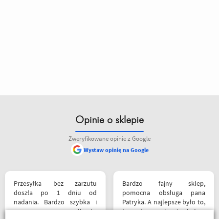
Opinie o
Honda CB 600F Hornet PC34
Autor:
Krzysiek
jeździłem na bandziorem i hornetem i
zdecydowanie hornet bardziej przypadł m
do gustu
Odpowiedz
|
Przydatna (
5
)
|
Nieprzydatna (
2
)
Autor:
Aro
Lepszy na miasto, lepszy kop, bardziej
Opinie o sklepie
sportowo zestrojone zawieszenie.
Zweryfikowane opinie z Google
Odpowiedz
|
Przydatna (
2
)
|
Nieprzydatna (
0
)
Wystaw opinię na Google
Autor:
Arturo
Mocniejszy i zgrabniejszy. Choć Bandit nie
jest taki tragiczny, to Hornet ze względu na
Przesyłka bez zarzutu
Bardzo fajny sklep,
doszła po 1 dniu od
pomocna obsługa pana
swoje osiągi i wygląd dostaje plusa.
nadania. Bardzo szybka i
Patryka. A najlepsze było to,
sprawna realizacja.
że podczas zakupów byłem
Odpowiedz
|
Przydatna (
1
)
|
Nieprzydatna (
0
)