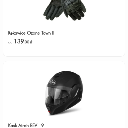
Klasyk
Odpowiedz
|
Przydatna (
3
)
|
Nieprzydatna (
0
)
Autor:
Rafal
Niezniszczalny silnik
Rękawice Ozone Town II
Odpowiedz
|
Przydatna (
3
)
|
Nieprzydatna (
0
)
139
od
,00
zł
Autor:
Diogo Lopes
Motor derivado de uma gxsr 750
A potencia é medida na roda ao contrário da
Hornet
Toda a gente afirma que tem menos potencia
mas isso é um mito, a potencia é igual só que
foi testada na roda ao invés do motor, tema
capacidade de uma facha de torque bem
mais bruta enquanto que a hornet precisa de
mais rotação para atingir o mesmo torque.
Vou de Bandit
Odpowiedz
|
Przydatna (
3
)
|
Nieprzydatna (
0
)
Kask Airoh REV 19