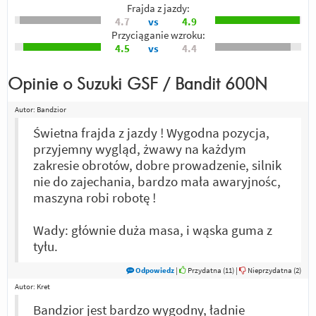
Frajda z jazdy:
4.7
vs
4.9
Przyciąganie wzroku:
4.5
vs
4.4
Opinie o
Suzuki GSF / Bandit 600N
Autor:
Bandzior
Świetna frajda z jazdy ! Wygodna pozycja,
przyjemny wygląd, żwawy na każdym
zakresie obrotów, dobre prowadzenie, silnik
nie do zajechania, bardzo mała awaryjnośc,
maszyna robi robotę !
Wady: głównie duża masa, i wąska guma z
tyłu.
Odpowiedz
|
Przydatna (
11
)
|
Nieprzydatna (
2
)
Autor:
Kret
Bandzior jest bardzo wygodny, ładnie