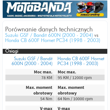
Autor:
Damianik
Bandit! <3 Prowadząc ten motocykl
naprawdę masz wrażenie czegoś
niepokornego dużego mimo braku owiewek,
jest mega wygodny a zwłaszcza przy
Porównanie danych technicznych
szerokiej kierownicy, sama masa własna to
Suzuki GSF / Bandit 600N (2000 - 2004)
vs
plus bo moto jest świetnie wyważone więc
Honda CB 600F Hornet PC34 (1998 - 2003)
jazda w zakrętach jest mega przyjemna,
niskie spalanie, bezawaryjność, niskie koszty
Osiągi
utrzymania i bezbłędny wygląd *_* Na tyle
Suzuki GSF / Bandit
Honda CB 600F Hornet
polubiłem małego Bandita że myślę nad
600N (2000 - 2004)
PC34 (1998 - 2003)
1200 za 2 sezony póki co nie zamierzam go
Moc max.
Moc max.
na nić wymienić. Hornetka jest lekka
78 KM
95 KM / 12000 rpm
przyjemnie sie nią jeździ ale stanowczno za
mała duże ugięcie kolan, wygląd jak dla
Max. moment
Max. moment
mnie o wiele mniej przekonywujący a sama
obrotowy
obrotowy
moc jakoś dużo nie odstaje bandziorem gdy
54 Nm
64 Nm / 10000 rpm
śmigam z Hornetkami więc zdecydowanie
Suzuki Bandit!
V-max
V-max