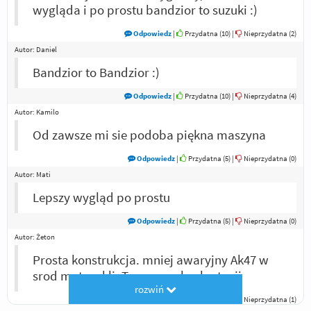
wygląda i po prostu bandzior to suzuki :)
Odpowiedz
|
Przydatna (
10
)
|
Nieprzydatna (
2
)
Autor:
Daniel
Bandzior to Bandzior :)
Odpowiedz
|
Przydatna (
10
)
|
Nieprzydatna (
4
)
Autor:
Kamilo
Od zawsze mi sie podoba piękna maszyna
Odpowiedz
|
Przydatna (
5
)
|
Nieprzydatna (
0
)
Autor:
Mati
Lepszy wygląd po prostu
Odpowiedz
|
Przydatna (
5
)
|
Nieprzydatna (
0
)
Autor:
Żeton
Prosta konstrukcja. mniej awaryjny Ak47 w
srod motocykli. Tanszy w eksploatacji
rozwiń
Odpowiedz
|
Przydatna (
6
)
|
Nieprzydatna (
1
)