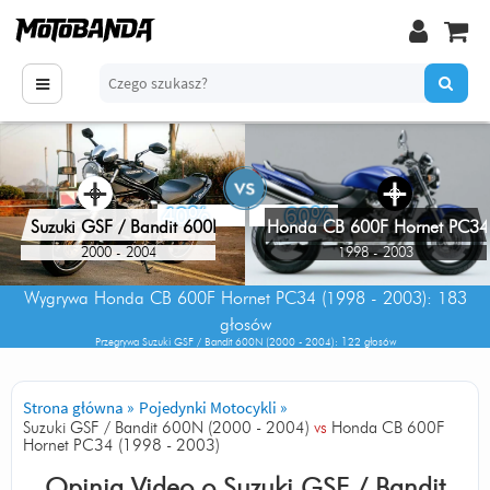
+
+
40%
60%
Honda CB 600F Hornet PC34
Suzuki GSF / Bandit 600N
2000 - 2004
1998 - 2003
Wygrywa
Honda CB 600F Hornet PC34 (1998 - 2003)
: 183
głosów
Przegrywa
Suzuki GSF / Bandit 600N (2000 - 2004)
: 122 głosów
Strona główna
»
Pojedynki Motocykli
»
Suzuki GSF / Bandit 600N (2000 - 2004)
vs
Honda CB 600F
Hornet PC34 (1998 - 2003)
Opinia Video o
Suzuki GSF / Bandit