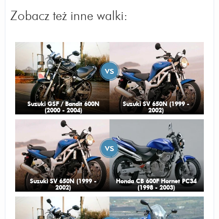
Odpowiedz
|
Przydatna (
2
)
|
Nieprzydatna (
0
)
Zobacz też inne walki:
Autor:
Gość
WSZYSTKO!
Odpowiedz
|
Przydatna (
2
)
|
Nieprzydatna (
0
)
Autor:
Gość
Wygląd
Odpowiedz
|
Przydatna (
2
)
|
Nieprzydatna (
0
)
Suzuki GSF / Bandit 600N
Suzuki SV 650N (1999 -
Autor:
stolaris
(2000 - 2004)
2002)
ultra klasyczny i niezniszczalny
Odpowiedz
|
Przydatna (
2
)
|
Nieprzydatna (
1
)
Autor:
Gość
Lepszy motor
Suzuki SV 650N (1999 -
Honda CB 600F Hornet PC34
Odpowiedz
|
Przydatna (
2
)
|
Nieprzydatna (
1
)
2002)
(1998 - 2003)
Autor:
Ed Kox
Bardziej byłbym zainteresowany