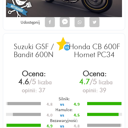
Udostępnij
Suzuki GSF /
Honda CB 600F
Bandit 600N
Hornet PC34
Ocena:
Ocena:
4.6
/5
4.7
/5
liczba
liczba
opinii:
37
opinii:
39
Silnik:
4.8
vs
4.9
Hamulce:
4.0
vs
4.5
Bezawaryjność:
4.9
vs
4.8