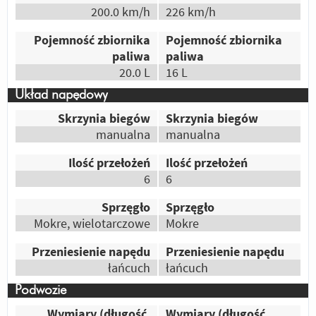
200.0 km/h
226 km/h
Odpowiedz
|
Przydatna (
7
)
|
Nieprzydatna (
2
)
Autor:
Jano
Pojemność zbiornika
Pojemność zbiornika
Bandyta the best !!!
paliwa
paliwa
20.0 L
16 L
Odpowiedz
|
Przydatna (
5
)
|
Nieprzydatna (
0
)
Autor:
Szu
Układ napędowy
Stary niezawodny olejak, silnik nie do
Skrzynia biegów
Skrzynia biegów
zajechania, wygodniejsza pozycja,
manualna
manualna
185cm/90Kg
Ilość przełożeń
Ilość przełożeń
Odpowiedz
|
Przydatna (
8
)
|
Nieprzydatna (
3
)
6
6
Autor:
PiSzCzU22
Sprzęgło
Sprzęgło
Ponieważ sam takiego posiadam i chętnie
Mokre, wielotarczowe
Mokre
obejrzałbym go w teście ;)
Przeniesienie napędu
Przeniesienie napędu
Odpowiedz
|
Przydatna (
5
)
|
Nieprzydatna (
0
)
łańcuch
łańcuch
Autor:
Gość
jest zajebisty :)
Podwozie
Wymiary (długość,
Wymiary (długość,
Odpowiedz
|
Przydatna (
5
)
|
Nieprzydatna (
0
)