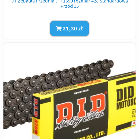
JT Zębatka Przednia JTF1550 rozmiar 428 Standardowa
Przód 15
21,30 zł