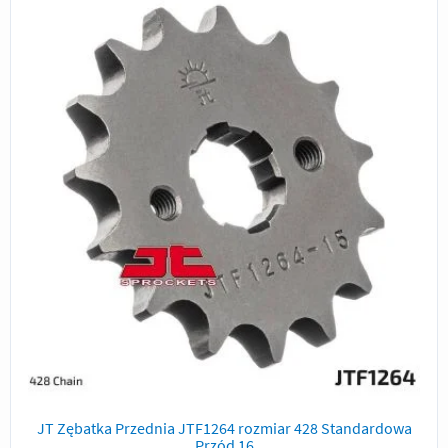
JT Zębatka Przednia JTF1264 rozmiar 428 Standardowa
Przód 16