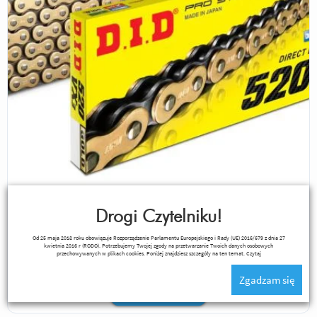
Drogi Czytelniku!
DID 520VX3 Łańcuch Napędowy X-ring Złoty 110 Zakuwka
Od 25 maja 2018 roku obowiązuje Rozporządzenie Parlamentu Europejskiego i Rady (UE) 2016/679 z dnia 27
kwietnia 2016 r (RODO). Potrzebujemy Twojej zgody na przetwarzanie Twoich danych osobowych
przechowywanych w plikach cookies. Poniżej znajdziesz szczegóły na ten temat.
Czytaj
Zgadzam się
416,00 zł