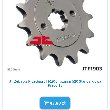
JT Zębatka Przednia JTF1903 rozmiar 520 Standardowa
Przód 15
43,80 zł