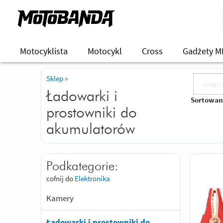
Motocyklista
Motocykl
Cross
Gadżety M
Sklep
»
Ładowarki i
Sortowan
prostowniki do
akumulatorów
Podkategorie:
cofnij do
Elektronika
Kamery
Ładowarki i prostowniki do