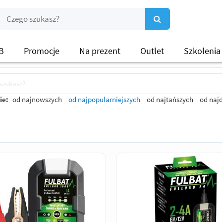
B
Promocje
Na prezent
Outlet
Szkolenia
ie:
od najnowszych
od najpopularniejszych
od najtańszych
od naj