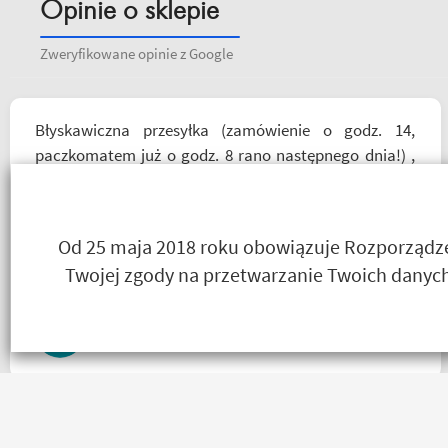
Opinie o sklepie
Zweryfikowane opinie z Google
Błyskawiczna przesyłka (zamówienie o godz. 14,
paczkomatem już o godz. 8 rano następnego dnia!) ,
paczka zapakowana schludnie i estetycznie, tak samo
kurtka, która była prezentem urodzinowym, więc
nawet nie było potrzeby szukania okazjonalnego
Od 25 maja 2018 roku obowiązuje Rozporządzen
opakowania. Zdecydowanie polecam i na pewno
Twojej zgody na przetwarzanie Twoich danych
wrócę do Motobandy na kolejne zakupy :)
Ada Banasiak
Towar zgodny z opisem wysyłka błyskawiczna i gratisy