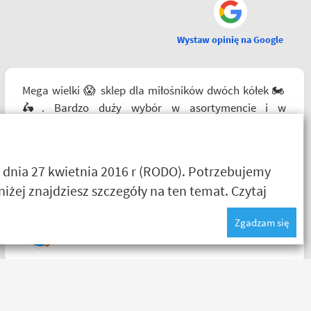
Wystaw opinię na Google
Mega wielki 😱 sklep dla miłośników dwóch kółek 🏍️
🛵. Bardzo duży wybór w asortymencie i w
rozmiarówce. Dużo osób z obsługi którzy chętnie
pomogą i doradzą.Świetny kontakt telefoniczny. Z
pewnością w Poznaniu jak nie w regionie sklep nr. 1👍🏻
 dnia 27 kwietnia 2016 r (RODO). Potrzebujemy
Buty zakupione bardzo wygode 🤗
żej znajdziesz szczegóły na ten temat.
Czytaj
Zgadzam się
Karol Pawłowski
Zamówienie dostarczone następnego dnia rano po