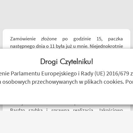
Zamówienie złożone po godzinie 15, paczka
następnego dnia o 11 była już u mnie. Niejednokrotnie
w innych sklepach tyle czasu czekałem na
potwierdzenie zamówienia ? kontakt mailowy bardzo
Drogi Czytelniku!
sprawny i pomocny towar dobrze zapakowany od
Kermit
ie Parlamentu Europejskiego i Rady (UE) 2016/679 z
siebie polecam
 osobowych przechowywanych w plikach cookies. Poni
Przesyłka bez zarzutu doszła po 1 dniu od nadania.
Bardzo szybka i sprawna realizacja. Jakościowo
produkty są świetne. Rzetelna firma, z której będę
korzystał i wspierał, ponieważ cała ekipa robi
niesamowita robotę w motocyklowym świecie :).