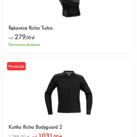
Rękawice Richa Turbo
279
od
,00
zł
Darmowa dostawa
Promocja
Kurtka Richa Bodyguard 2
1031
1 289,00 zł
od
,00
zł