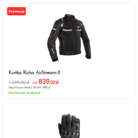
Promocja
Kurtka Richa AirStream-X
839
1 299,00 zł
od
,00
zł
Najniższa cena z 30 dni: 909 zł
Darmowa dostawa