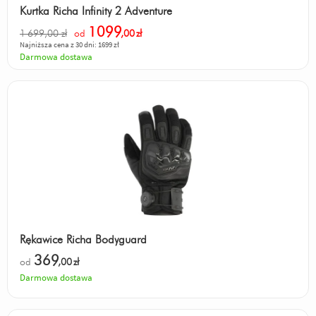
Kurtka Richa Infinity 2 Adventure
1099
1 699,00 zł
od
,00
zł
Najniższa cena z 30 dni: 1699 zł
Darmowa dostawa
Rękawice Richa Bodyguard
369
od
,00
zł
Darmowa dostawa