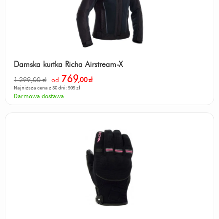
Damska kurtka Richa Airstream-X
769
1 299,00 zł
od
,00
zł
Najniższa cena z 30 dni: 909 zł
Darmowa dostawa