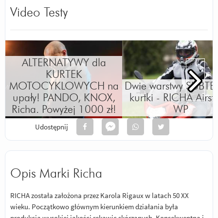
Video Testy
ALTERNATYWY dla
KURTEK
MOTOCYKLOWYCH na
Dwie warstwy SUBTE
upały! PANDO, KNOX,
kurtki - RICHA Airs
Richa. Powyżej 1000 zł!
WP
Udostępnij
Opis Marki Richa
RICHA została założona przez Karola Rigaux w latach 50 XX
wieku. Początkowo głównym kierunkiem działania była
produkcja wysokiej jakości rękawic skórzanych. Konsekwentna i