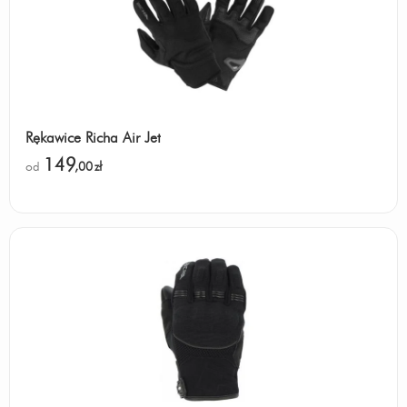
Rękawice Richa Air Jet
149
od
,00
zł