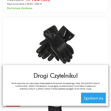
Najniższa cena z 30 dni: 1031 zł
Darmowa dostawa
Rękawice Richa Winterpulse WP
Drogi Czytelniku!
249
od
,00
zł
Od 25 maja 2018 roku obowiązuje Rozporządzenie Parlamentu Europejskiego i Rady (UE) 2016/679 z dnia 27
Darmowa dostawa
kwietnia 2016 r (RODO). Potrzebujemy Twojej zgody na przetwarzanie Twoich danych osobowych
przechowywanych w plikach cookies. Poniżej znajdziesz szczegóły na ten temat.
Czytaj
Zgadzam się
Promocja