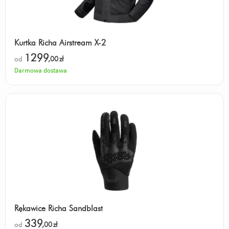
Kurtka Richa Airstream X-2
1299
od
,00
zł
Darmowa dostawa
Rękawice Richa Sandblast
339
od
,00
zł