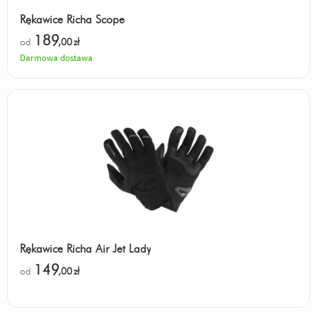
Rękawice Richa Scope
189
od
,00
zł
Darmowa dostawa
Rękawice Richa Air Jet Lady
149
od
,00
zł