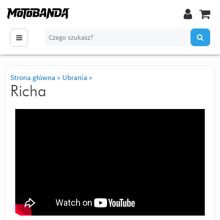
Strona główna
»
Ubrania
»
Richa