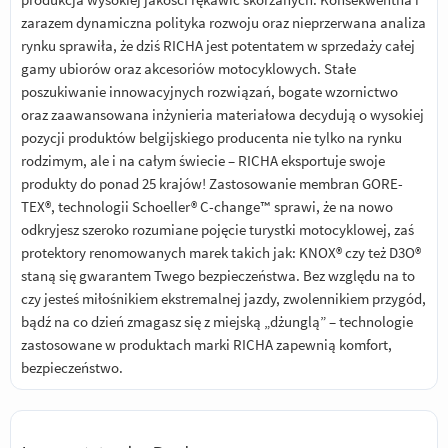
zarazem dynamiczna polityka rozwoju oraz nieprzerwana analiza
rynku sprawiła, że dziś RICHA jest potentatem w sprzedaży całej
gamy ubiorów oraz akcesoriów motocyklowych. Stałe
poszukiwanie innowacyjnych rozwiązań, bogate wzornictwo
oraz zaawansowana inżynieria materiałowa decydują o wysokiej
pozycji produktów belgijskiego producenta nie tylko na rynku
rodzimym, ale i na całym świecie – RICHA eksportuje swoje
produkty do ponad 25 krajów! Zastosowanie membran GORE-
TEX®, technologii Schoeller® C-change™ sprawi, że na nowo
odkryjesz szeroko rozumiane pojęcie turystki motocyklowej, zaś
protektory renomowanych marek takich jak: KNOX® czy też D3O®
staną się gwarantem Twego bezpieczeństwa. Bez względu na to
czy jesteś miłośnikiem ekstremalnej jazdy, zwolennikiem przygód,
bądź na co dzień zmagasz się z miejską „dżunglą” – technologie
zastosowane w produktach marki RICHA zapewnią komfort,
bezpieczeństwo.