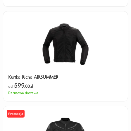
Kurtka Richa AIRSUMMER
599
od
,00
zł
Darmowa dostawa
Promocja