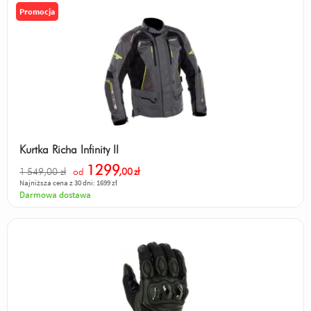
Promocja
Kurtka Richa Infinity II
1299
1 549,00 zł
od
,00
zł
Najniższa cena z 30 dni: 1699 zł
Darmowa dostawa