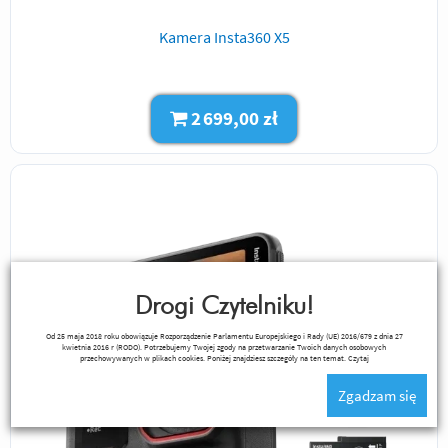
Kamera Insta360 X5
2 699,00 zł
Drogi Czytelniku!
Od 25 maja 2018 roku obowiązuje Rozporządzenie Parlamentu Europejskiego i Rady (UE) 2016/679 z dnia 27
kwietnia 2016 r (RODO). Potrzebujemy Twojej zgody na przetwarzanie Twoich danych osobowych
przechowywanych w plikach cookies. Poniżej znajdziesz szczegóły na ten temat.
Czytaj
Zgadzam się