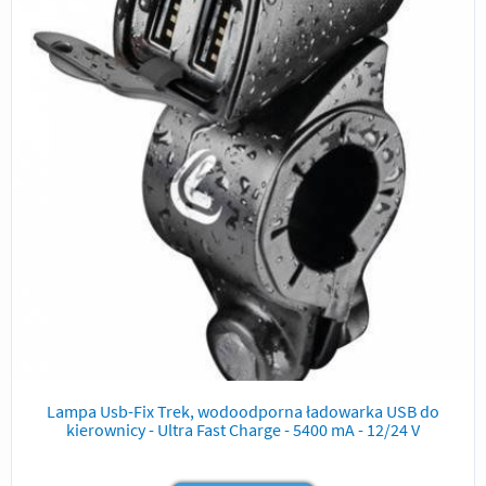
Lampa Usb-Fix Trek, wodoodporna ładowarka USB do
kierownicy - Ultra Fast Charge - 5400 mA - 12/24 V