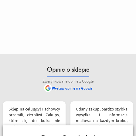
Opinie o sklepie
Zweryfikowane opinie z Google
Wystaw opinię na Google
Sklep na celujący! Fachowcy
Udany zakup, bardzo szybka
przemili, cierpliwi. Zakupy,
wysyłka i informacja
które się do kufra nie
mailowa na każdym kroku,
zmieściły, zostały wysłane
od zakupu do dostarczenia
kurierem - ekstra
paczki przez kuriera -