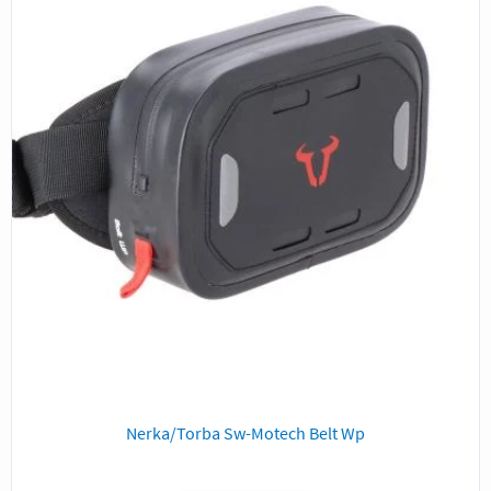
Nerka/Torba Sw-Motech Belt Wp