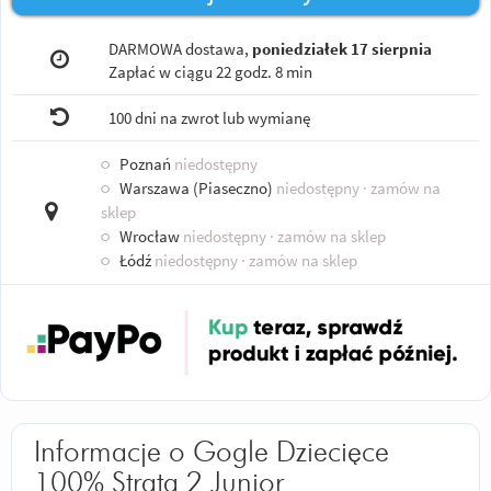
DARMOWA dostawa,
poniedziałek 17 sierpnia
Zapłać w ciągu
22 godz. 8 min
100 dni na zwrot lub wymianę
○
Poznań
niedostępny
○
Warszawa (Piaseczno)
niedostępny
· zamów na
sklep
○
Wrocław
niedostępny
· zamów na sklep
○
Łódź
niedostępny
· zamów na sklep
Informacje o Gogle Dziecięce
100% Strata 2 Junior