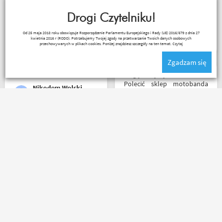
wysłana, jest feedback o
przesylki. Dziękuję. Takie
tym co się z paczką dzieje,
Drogi Czytelniku!
zakupy to naprawdę
towar dotarł dobrze
przyjemność. Polecam!
Robert Rudnicki
Od 25 maja 2018 roku obowiązuje Rozporządzenie Parlamentu Europejskiego i Rady (UE) 2016/679 z dnia 27
zapakowany i zgodny z
kwietnia 2016 r (RODO). Potrzebujemy Twojej zgody na przetwarzanie Twoich danych osobowych
zamówieniem.
przechowywanych w plikach cookies. Poniżej znajdziesz szczegóły na ten temat.
Czytaj
Organizacyjnie chłopaki
Zgadzam się
mają to ogarnięte :)
Mogę z czystym sumieniem
Polecić sklep motobanda
Nikodem Wolski
może na miejscu mnie nie
było ale fachowa pomoc
poprzez e-mail przy zakupie
pomogła , profesjonalne
Towar zgodny z opisem
podejście do klienta , kiedyś
wysyłka błyskawiczna i
jak pozwoli na to pogoda
gratisy sklep wart każdej
napewno się wybiorę do
złotówki zapraszam
sklepu a tym czasem
każdego motobandziora
pozostaje napić się kawy w
ich kubku
Lukasz Elo
Paweł W