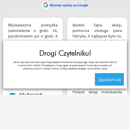
Wystaw opinię na Google
Błyskawiczna przesyłka
Bardzo fajny sklep,
(zamówienie o godz. 14,
pomocna obsługa pana
paczkomatem już o godz. 8
Patryka. A najlepsze było to,
rano następnego dnia!) ,
że podczas zakupów byłem
paczka zapakowana
świadkiem cudu – pan
schludnie i estetycznie, tak
Drogi Czytelniku!
inwalida nagle wstał i
samo kurtka, która była
poszedł. 10/10 za atrakcje
Kapkos
Od 25 maja 2018 roku obowiązuje Rozporządzenie Parlamentu Europejskiego i Rady (UE) 2016/679 z dnia 27
prezentem urodzinowym,
dodatkowe. 😄
kwietnia 2016 r (RODO). Potrzebujemy Twojej zgody na przetwarzanie Twoich danych osobowych
więc nawet nie było
przechowywanych w plikach cookies. Poniżej znajdziesz szczegóły na ten temat.
Czytaj
potrzeby szukania
Zgadzam się
okazjonalnego opakowania.
Zdecydowanie polecam i na
Mogę z czystym sumieniem
pewno wrócę do
Polecić sklep motobanda
Ada Banasiak
Motobandy na kolejne
może na miejscu mnie nie
zakupy :)
było ale fachowa pomoc
poprzez e-mail przy zakupie
pomogła , profesjonalne
Towar zgodny z opisem
podejście do klienta , kiedyś
wysyłka błyskawiczna i
jak pozwoli na to pogoda