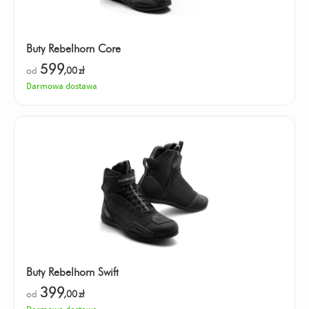
Buty Rebelhorn Core
599
od
,00
zł
Darmowa dostawa
Buty Rebelhorn Swift
399
od
,00
zł