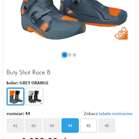
Buty Shot Race 8
kolor:
GREY ORANGE
rozmiar:
44
Zobacz
tabele rozmiarów
41
42
43
44
45
46