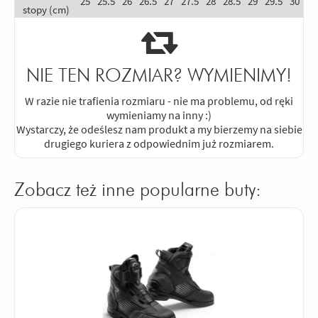
25
25.5
26
26.5
27
27.5
28
28.5
29
29.5
30
stopy (cm)
NIE TEN ROZMIAR? WYMIENIMY!
W razie nie trafienia rozmiaru - nie ma problemu, od ręki
wymieniamy na inny :)
Wystarczy, że odeślesz nam produkt a my bierzemy na siebie
drugiego kuriera z odpowiednim już rozmiarem.
Zobacz też inne popularne buty: