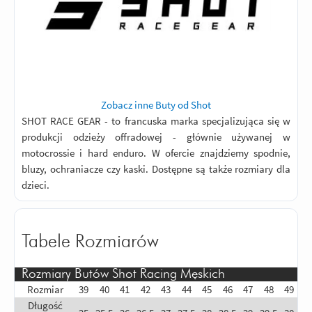
Zobacz inne Buty od Shot
SHOT RACE GEAR - to francuska marka specjalizująca się w
produkcji odzieży offradowej - głównie używanej w
motocrossie i hard enduro. W ofercie znajdziemy spodnie,
bluzy, ochraniacze czy kaski. Dostępne są także rozmiary dla
dzieci.
Tabele Rozmiarów
Rozmiary Butów Shot Racing Męskich
Rozmiar
39
40
41
42
43
44
45
46
47
48
49
Długość