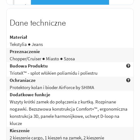
Niezwykle wygodne spodnie.
Odpowiedz
|
Przydatna (
1
)
|
Nieprzydatna (
0
)
Dane techniczne
3
Ocena:
/5
|
Autor:
Adam
| Motocykl:
Derbi Senda Baja 125 SM (2006 - 2012)
Nie warte swojej ceny. Nierówne ściegi,
Materiał
niesymetrycznie naszyte kieszenie,
Tekstylia ● Jeans
nierówno przyszyte patki na
Przeznaczenie
kieszeniach,kieszonki na protektory
Chopper/Cruiser ● Miasto ● Szosa
kolanowe wszyte w różnych miejscach
Budowa Produktu
przez co ochraniacze układają się
TrioteX™ - splot włókien poliamidu i poliestru
inaczej na każdym z kolan. Nawet patka
Ochraniacze
na rozporku źle się układa. Utragić z
Protektory kolan i bioder AirForce by SHIMA
rozmiarówką też jest problem. Ogólnie
Dodatkowe funkcje
jakość nieadekwatna do wygórowanej
Wszyty krótki zamek do połączenia z kurtką. Rozpinane
ceny bardziej przypominają produkty z
nogawki. Bezszwowa konstrukcja Comfort+™, ergonomiczna
AliExpress.
konstrukcja 3D, panele harmonijkowe, uchwyt D-loop na
klucze
Odpowiedz
|
Przydatna (
2
)
|
Nieprzydatna (
1
)
Kieszenie
5
Ocena:
/5
|
Autor:
Sawyer94
| Motocykl: Sv650
|
Potwierdzony zakupem
2 kieszenie cargo, 1 kieszeń na zamek, 2 kieszenie