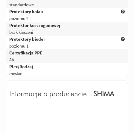
Spodnie super, na pewno zmiany
standardowe
względem giro 2.0 na plus
Protektory kolan
poziomu 2
Odpowiedz
|
Przydatna (
0
)
|
Nieprzydatna (
0
)
Protektor kości ogonowej
5
Ocena:
/5
|
Autor:
Rafał
| Motocykl: Honda CB 1100 RS
|
Potwierdzony
brak kieszeni
zakupem
Protektory bioder
Super spodnie, bardzo wygodne.
poziomu 1
Certyfikacja PPE
Odpowiedz
|
Przydatna (
0
)
|
Nieprzydatna (
0
)
AA
5
Ocena:
/5
|
Autor:
Rafał
| Motocykl: Honda CB 110RS
|
Potwierdzony
Płeć/Rodzaj
zakupem
męskie
Zakup n spodni w 100% trafiony.
Jestem bardzo zadowolony. Spodnie
Informacje o producencie -
SHIMA
wygodne, fajnie uszyte . Bardzo mi się
podobają
Odpowiedz
|
Przydatna (
0
)
|
Nieprzydatna (
0
)
5
Ocena:
/5
|
Autor:
Gość
|
Potwierdzony zakupem
Są to już drugie spodnie rewelacyjne