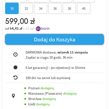
30
32
34
36
38
40
599,00
zł
od
54,41
zł
x 12 rat
Dodaj do Koszyka
DARMOWA dostawa,
wtorek 11 sierpnia
Zapłać w ciągu
20 godz. 36 min
6 lat gwarancji - po rejestracji w Shimie
100 dni na zwrot lub wymianę
●
Poznań
dostępny
●
Warszawa (Piaseczno)
dostępny
●
Wrocław
dostępny
●
Łódź
dostępny