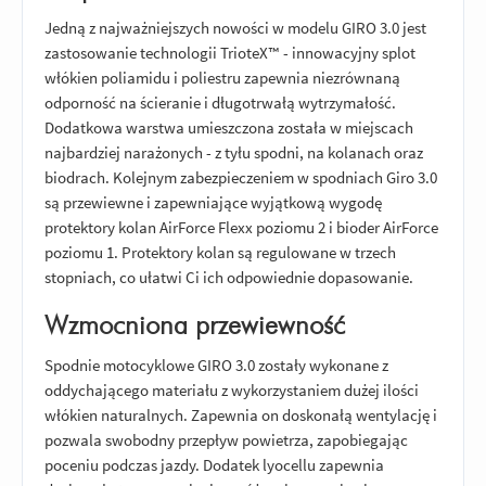
Jedną z najważniejszych nowości w modelu GIRO 3.0 jest
zastosowanie technologii TrioteX™ - innowacyjny splot
włókien poliamidu i poliestru zapewnia niezrównaną
odporność na ścieranie i długotrwałą wytrzymałość.
Dodatkowa warstwa umieszczona została w miejscach
najbardziej narażonych - z tyłu spodni, na kolanach oraz
biodrach. Kolejnym zabezpieczeniem w spodniach Giro 3.0
są przewiewne i zapewniające wyjątkową wygodę
protektory kolan AirForce Flexx poziomu 2 i bioder AirForce
poziomu 1. Protektory kolan są regulowane w trzech
stopniach, co ułatwi Ci ich odpowiednie dopasowanie.
Wzmocniona przewiewność
Spodnie motocyklowe GIRO 3.0 zostały wykonane z
oddychającego materiału z wykorzystaniem dużej ilości
włókien naturalnych. Zapewnia on doskonałą wentylację i
pozwala swobodny przepływ powietrza, zapobiegając
poceniu podczas jazdy. Dodatek lyocellu zapewnia