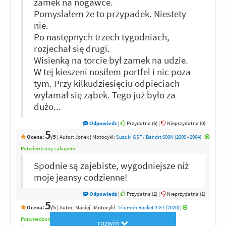
zamek na nogawce.
Pomyslałem że to przypadek. Niestety
nie.
Po następnych trzech tygodniach,
rozjechał się drugi.
Wisienką na torcie był zamek na udzie.
W tej kieszeni nosiłem portfel i nic poza
tym. Przy kilkudziesięciu odpieciach
wyłamał się ząbek. Tego już było za
dużo...
Odpowiedz
|
Przydatna (
6
)
|
Nieprzydatna (
0
)
5
Ocena:
/5
|
Autor:
Jonek
| Motocykl:
Suzuki GSF / Bandit 600N (2000 - 2004)
|
Potwierdzony zakupem
Spodnie są zajebiste, wygodniejsze niż
moje jeansy codzienne!
Odpowiedz
|
Przydatna (
2
)
|
Nieprzydatna (
1
)
5
Ocena:
/5
|
Autor:
Maciej
| Motocykl:
Triumph Rocket 3 GT (2020)
|
Potwierdzony zakupem
rozwiń