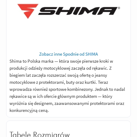
mega wygodne polecam wszystkim
Odpowiedz
|
Przydatna (
0
)
|
Nieprzydatna (
0
)
5
Ocena:
/5
|
Autor:
Mike
| Motocykl:
Harley-Davidson Sportster 1200 Custom
(2018)
|
Potwierdzony zakupem
Super jakoś i dopasowanie
Odpowiedz
|
Przydatna (
0
)
|
Nieprzydatna (
0
)
Zobacz inne Spodnie od SHIMA
Shima to Polska marka — która swoje pierwsze kroki w
produkcji odzieży motocyklowej zaczęła od rękawic. Z
biegiem lat zaczęła rozszerzać swoją ofertę o jeansy
motocyklowe z protektorami, buty oraz kurtki. Teraz
wprowadza również sportowe kombinezony. Jednak to nadal
rękawice są w ich ofercie głównym produktem — który
wyróżnia się designem, zaawansowanymi protektorami oraz
konkurencyjną ceną.
Tabele Rozmiarów