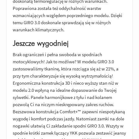
doskonałą termoregulację w różnych warunkach.
Poprawiona została też oddychalność warstw
wzmacniających względem poprzedniego modelu. Dzięki
temu GIRO 3.0 doskonale sprawdzają się w różnych
warunkach klimatycznych.
Jeszcze wygodniej
Brak ograniczeń i pełna swoboda w spodniach
motocyklowych! Jak to możliwe? W modelu GIRO 3.0
zastosowaliśmy tkaninę, która rozciąga się aż w 21%, a
przy tym charakteryzuje się wysoką wytrzymałością!
Ergonomiczna konstrukcja 3D i nieco wyższy stan niż w
modelu 2.0 wpłyną na idealne dopasowanie do Twojej
sylwetki. Panele harmonijkowe z tyłu i nad kolanem
pozwolą Ci na niczym nieskrępowany zakres ruchów.
Bezszwowa konstrukcja Comfort+™ zapewni niespotykaną
wygodę i komfort podczas jazdy. Natomiast zamki na dole
nogawki ułatwią Ci zakładanie spodni GIRO 3.0. Wszyty w
spodnie krótki zamek łączący YKK pozwala zestawić jeansy