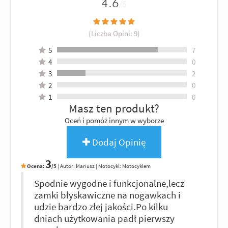
4.6
/5
(Liczba Opini:
9
)
5
7
4
0
3
2
2
0
1
0
Masz ten produkt?
Oceń i pomóż innym w wyborze
Dodaj Opinię
3
Ocena:
/5
|
Autor:
Mariusz
| Motocykl: Motocyklem
Spodnie wygodne i funkcjonalne,lecz
zamki błyskawiczne na nogawkach i
udzie bardzo złej jakości.Po kilku
dniach użytkowania padł pierwszy