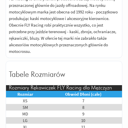
przeznaczonej głównie do jazdy offroadowej. Na rynku
motocyklowym marka jest obecna od 1992 roku - początkowo
produkując kaski motocyklowe i akcesoryjne kierownice.
Obecnie FLY Racing robi praktycznie wszystko, co jest
potrzebne przy jeździe terenowej - kaski, zbroje, ochraniacze,
rękawiczki, bluzy. W ofercie tej marki nie zabrakło także
akcesoriów motocyklowych przeznaczonych głównie do
motocrossu.
Tabele Rozmiarów
Rozmiary Rękawiczek FLY Racing dla Mężczyzn
Rozmiar
Obwód Dłoni (cale)
XS
7
SM
8
MD
9
LG
10
XL
11