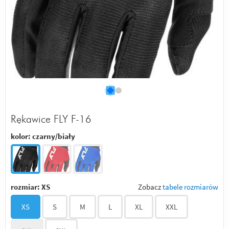
Rękawice FLY F-16
kolor:
czarny/biały
rozmiar:
XS
Zobacz
tabele rozmiarów
XS
S
M
L
XL
XXL