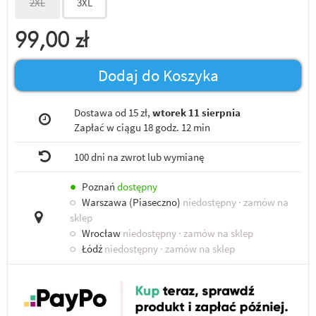
2XL
3XL
99,00
zł
Dodaj do Koszyka
Dostawa od 15 zł,
wtorek 11 sierpnia
Zapłać w ciągu
18 godz. 12 min
100 dni na zwrot lub wymianę
●
Poznań
dostępny
○
Warszawa (Piaseczno)
niedostępny
· zamów na
sklep
○
Wrocław
niedostępny
· zamów na sklep
○
Łódź
niedostępny
· zamów na sklep