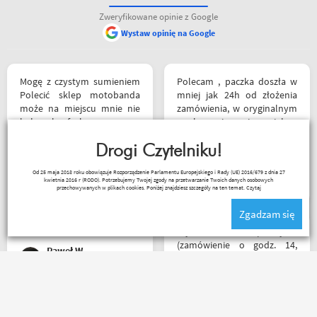
Zweryfikowane opinie z Google
Wystaw opinię na Google
Mogę z czystym sumieniem
Polecam , paczka doszła w
Polecić sklep motobanda
mniej jak 24h od złożenia
może na miejscu mnie nie
zamówienia, w oryginalnym
było ale fachowa pomoc
opakowaniu, nie miałem
poprzez e-mail przy zakupie
okazji sprawdzić jak wygląda
pomogła , profesjonalne
Drogi Czytelniku!
zamiana rozmiarów ale cała
podejście do klienta , kiedyś
reszta na wysokim
Kuba 1510
Od 25 maja 2018 roku obowiązuje Rozporządzenie Parlamentu Europejskiego i Rady (UE) 2016/679 z dnia 27
jak pozwoli na to pogoda
poziomie.
kwietnia 2016 r (RODO). Potrzebujemy Twojej zgody na przetwarzanie Twoich danych osobowych
napewno się wybiorę do
przechowywanych w plikach cookies. Poniżej znajdziesz szczegóły na ten temat.
Czytaj
sklepu a tym czasem
Zgadzam się
pozostaje napić się kawy w
ich kubku
Błyskawiczna przesyłka
(zamówienie o godz. 14,
Paweł W
paczkomatem już o godz. 8
rano następnego dnia!) ,
paczka zapakowana
schludnie i estetycznie, tak
Mega obsługa i dobry towar
samo kurtka, która była