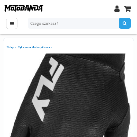
Sklep
»
Rękawice Motocyklowe
»