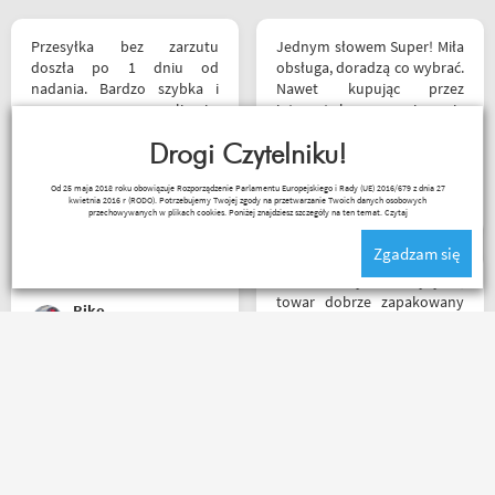
Przesyłka bez zarzutu
Jednym słowem Super! Miła
doszła po 1 dniu od
obsługa, doradzą co wybrać.
nadania. Bardzo szybka i
Nawet kupując przez
sprawna realizacja.
internet bez przymierzania
Jakościowo produkty są
po podaniu rozmiaru udało
świetne. Rzetelna firma, z
Drogi Czytelniku!
mi się kupić właśnie taki
której będę korzystał i
rozmiar jaki chciałem.
Janusz Mrozek
Od 25 maja 2018 roku obowiązuje Rozporządzenie Parlamentu Europejskiego i Rady (UE) 2016/679 z dnia 27
wspierał, ponieważ cała
kwietnia 2016 r (RODO). Potrzebujemy Twojej zgody na przetwarzanie Twoich danych osobowych
ekipa robi niesamowita
przechowywanych w plikach cookies. Poniżej znajdziesz szczegóły na ten temat.
Czytaj
robotę w motocyklowym
Zgadzam się
świecie :). Pozdrawiam !
Bardzo szybka wysyłka,
towar dobrze zapakowany
Riko
na czas transportu, ładny
przemyślany sklep, duży
plus za publikowane
materiały niejednokrotnie
Mega obsługa i dobry towar
podpięte do
. . . każdy motocyklista
poszczególnych artykułów,
znajdzie coś dla siebie . . .
ceny podobne jak i u innych
serdecznie polecam ???
ale za wspomniane
materiały publikowane na