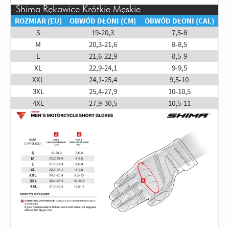
Shima Rękawice Krótkie Męskie
ROZMIAR (EU)
OBWÓD DŁONI (CM)
OBWÓD DŁONI (CAL)
S
19-20,3
7,5-8
M
20,3-21,6
8-8,5
L
21,6-22,9
8,5-9
XL
22,9-24,1
9-9,5
XXL
24,1-25,4
9,5-10
3XL
25,4-27,9
10-10,5
4XL
27,9-30,5
10,5-11