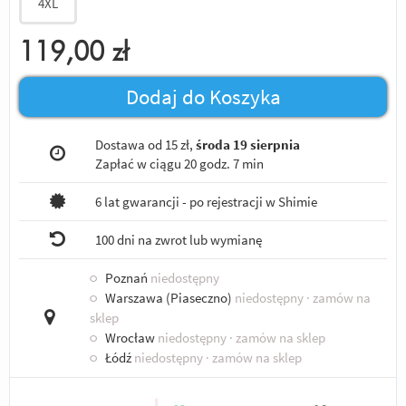
4XL
119,00
zł
Dodaj do Koszyka
Dostawa od 15 zł,
środa 19 sierpnia
Zapłać w ciągu
20 godz. 7 min
6 lat gwarancji - po rejestracji w Shimie
100 dni na zwrot lub wymianę
○
Poznań
niedostępny
○
Warszawa (Piaseczno)
niedostępny
· zamów na
sklep
○
Wrocław
niedostępny
· zamów na sklep
○
Łódź
niedostępny
· zamów na sklep