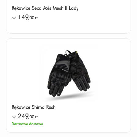
Rękawice Seca Axis Mesh II Lady
149
od
,00
zł
Rękawice Shima Rush
249
od
,00
zł
Darmowa dostawa