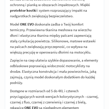
ochronną i pianką w obszarach impaktowych. Miękki
protektor kostki
i system rozpraszający impakt na
nadgarstkach zwiększają bezpieczeństwo.
Model
ONE EVO
doskonale zadba o Twój komfort
termiczny. Przewiewna tkanina meshowa na wierzchu
dłoni i elastyczna tkanina między palcami zapewniają
stałą cyrkulację powietrza. Silikonowe, matowe wstawki
na palcach zwiększają przyczepność, co wpływa na
większą precyzję w operowaniu dłońmi na motocyklu.
Zapięcie na rzep ułatwia szybkie dopasowanie, a elementy
odblaskowe poprawiają widoczność motocyklisty na
drodze. Elastyczna konstrukcja i mała powierzchnia, jaką
zajmują, czynią model doskonałym dodatkiem do każdej
podróży.
Dostępne w rozmiarach od S do 4XL i czterech
przyciągających wzrok wersjach kolorystycznych - czarnej,
czarnej z fluo, czarnej z czerwienią i czarnej z bielą,
rękawice
ONE EVO
są niezbędnym elementem