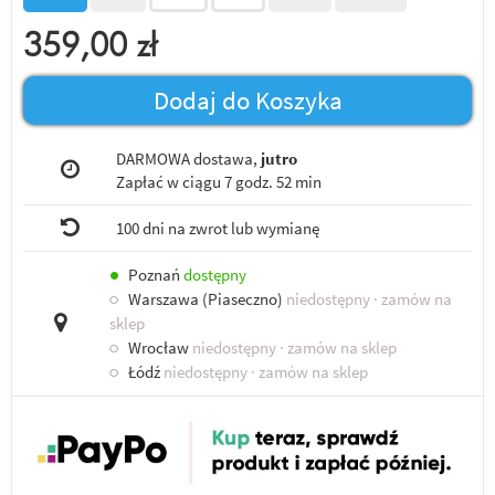
359,00
zł
Dodaj do Koszyka
DARMOWA dostawa,
jutro
Zapłać w ciągu
7 godz. 52 min
100 dni na zwrot lub wymianę
●
Poznań
dostępny
○
Warszawa (Piaseczno)
niedostępny
· zamów na
sklep
○
Wrocław
niedostępny
· zamów na sklep
○
Łódź
niedostępny
· zamów na sklep