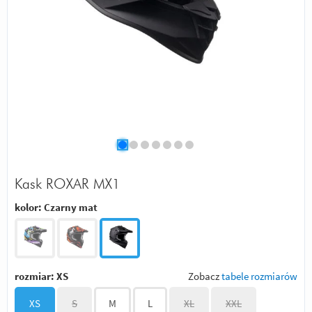
Kask ROXAR MX1
kolor:
Czarny mat
rozmiar:
XS
Zobacz
tabele rozmiarów
XS
S
M
L
XL
XXL