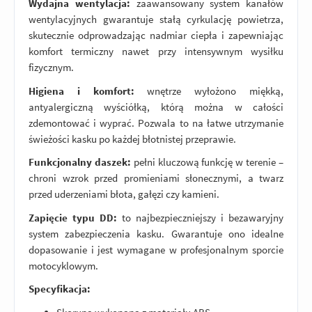
Wydajna wentylacja:
zaawansowany system kanałów
wentylacyjnych gwarantuje stałą cyrkulację powietrza,
skutecznie odprowadzając nadmiar ciepła i zapewniając
komfort termiczny nawet przy intensywnym wysiłku
fizycznym.
Higiena i komfort:
wnętrze wyłożono miękką,
antyalergiczną wyściółką, którą można w całości
zdemontować i wyprać. Pozwala to na łatwe utrzymanie
świeżości kasku po każdej błotnistej przeprawie.
Funkcjonalny daszek:
pełni kluczową funkcję w terenie –
chroni wzrok przed promieniami słonecznymi, a twarz
przed uderzeniami błota, gałęzi czy kamieni.
Zapięcie typu DD:
to najbezpieczniejszy i bezawaryjny
system zabezpieczenia kasku. Gwarantuje ono idealne
dopasowanie i jest wymagane w profesjonalnym sporcie
motocyklowym.
Specyfikacja: