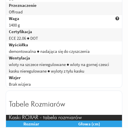
Przeznaczenie
Offroad
Waga
1400 g
Certyfikacja
ECE 22.06 ● DOT
Wyściółka
demontowalna ● nadająca się do czyszczenia
Wentylacja
wloty na szczece nieregulowane ● wloty na gornej czesci
kasku nieregulowane ● wyloty z tyłu kasku
Wizjer
Brak wizjera
Tabele Rozmiarów
Kaski ROXAR - tabela rozmiarów
Rozmiar
Głowa (cm)