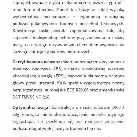
zaprojektowana z myślą o dynamicznej jeździe typu off-
road lub motocross. Model ten łączy w sobie wysoką
wytrzymałość mechaniczną z ergonomią niezbędną
podczas pokonywania trudnych przeszkód terenowych.
Konstrukcja kasku została zoptymalizowana tak, aby
zapewnić maksymalną ochronę przy zachowaniu niskiej
masy, co czyni go niezawodnym elementem wyposażenia
każdego entuzjasty sportów motorowych.
Certyfikowana ochrona:
skorupa zewnętrzna wykonana z
trwałego tworzywa ABS, wsparta wewnętrzną warstwą
absorbującą energię (EPS), zapewnia skuteczną ochronę
głowy przed urazami. Kask spełnia rygorystyczne normy
bezpieczeństwa: europejską ECE R22.06 oraz amerykańską
DOT FMVSS NO.218.
Optymalna waga:
konstrukcja o masie zaledwie 1400 ±
50g znacząco minimalizuje obciążenie odcinka szyjnego
kręgosłupa, co przekłada się na mniejsze zmęczenie
podczas długotrwałej jazdy w trudnym terenie.