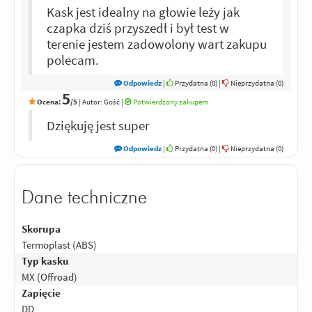
Kask jest idealny na głowie leży jak
czapka dziś przyszedł i był test w
terenie jestem zadowolony wart zakupu
polecam.
Odpowiedz
|
Przydatna (
0
)
|
Nieprzydatna (
0
)
5
Ocena:
/5
|
Autor:
Gość
|
Potwierdzony zakupem
Dziękuję jest super
Odpowiedz
|
Przydatna (
0
)
|
Nieprzydatna (
0
)
Dane techniczne
Skorupa
Termoplast (ABS)
Typ kasku
MX (Offroad)
Zapięcie
DD