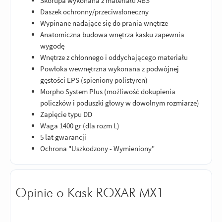
Skorupa wykonana z materiału ABS
Daszek ochronny/przeciwsłoneczny
Wypinane nadające się do prania wnętrze
Anatomiczna budowa wnętrza kasku zapewnia
wygodę
Wnętrze z chłonnego i oddychającego materiału
Powłoka wewnętrzna wykonana z podwójnej
gęstości EPS (spieniony polistyren)
Morpho System Plus (możliwość dokupienia
policzków i poduszki głowy w dowolnym rozmiarze)
Zapięcie typu DD
Waga 1400 gr (dla rozm L)
5 lat gwarancji
Ochrona "Uszkodzony - Wymieniony"
Opinie o Kask ROXAR MX1