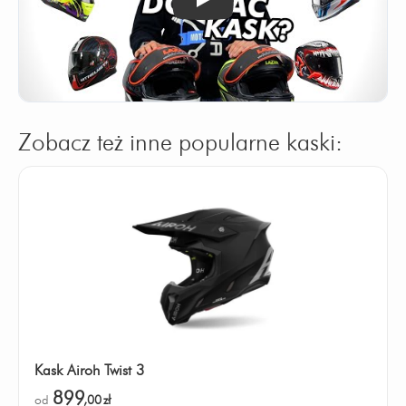
Odtwórz
Zobacz też inne popularne kaski:
Kask Airoh Twist 3
899
od
,00
zł