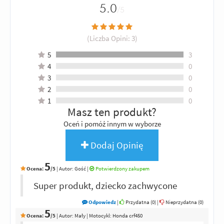
5.0
/5
(Liczba Opini:
3
)
5
3
4
0
3
0
2
0
1
0
Masz ten produkt?
Oceń i pomóż innym w wyborze
Dodaj Opinię
5
Ocena:
/5
|
Autor:
Gość
|
Potwierdzony zakupem
Super produkt, dziecko zachwycone
Odpowiedz
|
Przydatna (
0
)
|
Nieprzydatna (
0
)
5
Ocena:
/5
|
Autor:
Mały
| Motocykl: Honda crf450