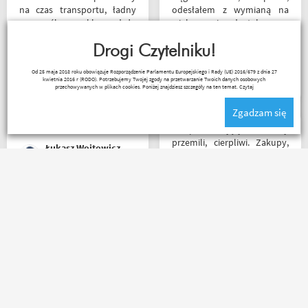
na czas transportu, ładny
odesłałem z wymianą na
przemyślany sklep, duży
większe i dostałem z
plus za publikowane
powrotem zamówione buty.
materiały niejednokrotnie
Drogi Czytelniku!
Produkt zgodny z opisem.
podpięte do
Cena przyzwoita.
Paweł Fic
Od 25 maja 2018 roku obowiązuje Rozporządzenie Parlamentu Europejskiego i Rady (UE) 2016/679 z dnia 27
poszczególnych artykułów,
kwietnia 2016 r (RODO). Potrzebujemy Twojej zgody na przetwarzanie Twoich danych osobowych
ceny podobne jak i u innych
przechowywanych w plikach cookies. Poniżej znajdziesz szczegóły na ten temat.
Czytaj
ale za wspomniane
Zgadzam się
materiały publikowane na
ich kanale warto kupować u
Sklep na celujący! Fachowcy
Motobandziorów, kolejne
przemili, cierpliwi. Zakupy,
Łukasz Wojtowicz
zamówienie już za kilka dni
które się do kufra nie
zmieściły, zostały wysłane
kurierem - ekstra
rozwiązanie! Jakość
Jednym słowem Super! Miła
produktów (m.in. komplet
obsługa, doradzą co wybrać.
Rebelhorn) pierwsza klasa -
Nawet kupując przez
już sprawdzone na
internet bez przymierzania
dłuższym wypadzie w
po podaniu rozmiaru udało
Bieszczady. Polecam z
mi się kupić właśnie taki
całego serca!
rozmiar jaki chciałem.
Janusz Mrozek
Agnieszka Deja