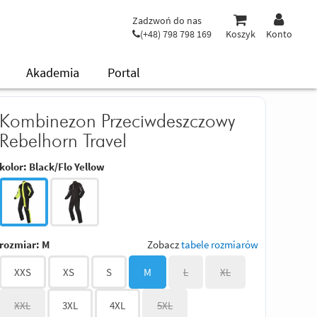
Zadzwoń do nas
(+48) 798 798 169
Koszyk
Konto
Akademia
Portal
Kombinezon Przeciwdeszczowy
Rebelhorn Travel
kolor:
Black/Flo Yellow
rozmiar:
M
Zobacz
tabele rozmiarów
XXS
XS
S
M
L
XL
XXL
3XL
4XL
5XL