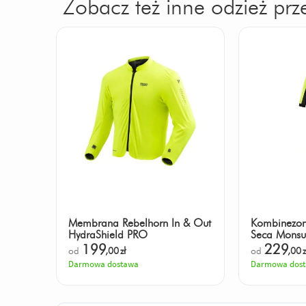
Zobacz też inne odzież pr
Membrana Rebelhorn In & Out
Kombinezon
HydraShield PRO
Seca Monsu
199
229
od
,00
zł
od
,00
z
Darmowa dostawa
Darmowa dos