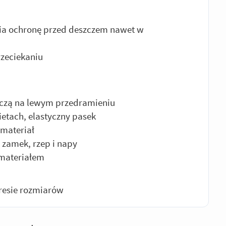
ia ochronę przed deszczem nawet w
zeciekaniu
niczą na lewym przedramieniu
etach, elastyczny pasek
 materiał
 zamek, rzep i napy
 materiałem
resie rozmiarów