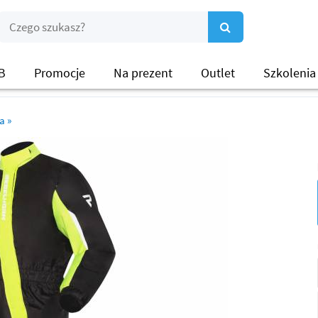
B
Promocje
Na prezent
Outlet
Szkolenia
wa
»