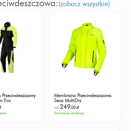
zeciwdeszczowa:
(zobacz wszystkie)
 Przeciwdeszczowy
Membrana Przeciwdeszczowa
n Evo
Seca MultiDry
249
ł
od
,00
zł
tawa
Darmowa dostawa