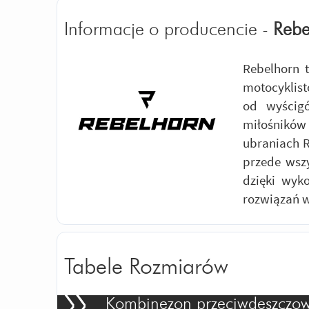
Informacje o producencie -
Rebe
Rebelhorn 
motocyklist
od wyścig
miłośników
ubraniach R
przede wszy
dzięki wyko
rozwiązań w
Tabele Rozmiarów
Kombinezon przeciwdeszczowy