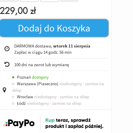
229,00
zł
Dodaj do Koszyka
DARMOWA dostawa,
wtorek 11 sierpnia
Zapłać w ciągu
14 godz. 56 min
100 dni na zwrot lub wymianę
●
Poznań
dostępny
○
Warszawa (Piaseczno)
niedostępny
· zamów na
sklep
○
Wrocław
niedostępny
· zamów na sklep
○
Łódź
niedostępny
· zamów na sklep