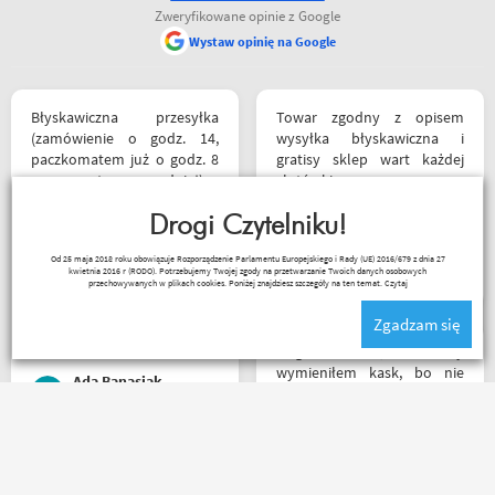
Zweryfikowane opinie z Google
Wystaw opinię na Google
Błyskawiczna przesyłka
Towar zgodny z opisem
(zamówienie o godz. 14,
wysyłka błyskawiczna i
paczkomatem już o godz. 8
gratisy sklep wart każdej
rano następnego dnia!) ,
złotówki zapraszam
paczka zapakowana
każdego motobandziora
schludnie i estetycznie, tak
Drogi Czytelniku!
samo kurtka, która była
Lukasz Elo
Od 25 maja 2018 roku obowiązuje Rozporządzenie Parlamentu Europejskiego i Rady (UE) 2016/679 z dnia 27
prezentem urodzinowym,
kwietnia 2016 r (RODO). Potrzebujemy Twojej zgody na przetwarzanie Twoich danych osobowych
więc nawet nie było
przechowywanych w plikach cookies. Poniżej znajdziesz szczegóły na ten temat.
Czytaj
potrzeby szukania
Zgadzam się
okazjonalnego opakowania.
Zdecydowanie polecam i na
Mega kolesie, 2 razy
pewno wrócę do
wymieniłem kask, bo nie
Ada Banasiak
Motobandy na kolejne
pasował rozmiar i zero
zakupy :)
problemów. Na pewno
jeszcze wrócę, a może i
wpadnę przejazdem.
Bardzo fajny sklep,
Polecam wszystkim