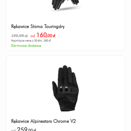
Rękawice Shima Touringdry
160
199,99 zł
od
,00
zł
Najniższa cena z 30 dni: 160 zł
Darmowa dostawa
Rękawice Alpinestars Chrome V2
259
od
,00
zł