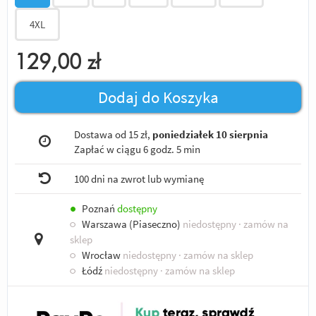
4XL
129,00
zł
Dodaj do Koszyka
Dostawa od 15 zł,
poniedziałek 10 sierpnia
Zapłać w ciągu
6 godz. 5 min
100 dni na zwrot lub wymianę
●
Poznań
dostępny
○
Warszawa (Piaseczno)
niedostępny
· zamów na
sklep
○
Wrocław
niedostępny
· zamów na sklep
○
Łódź
niedostępny
· zamów na sklep