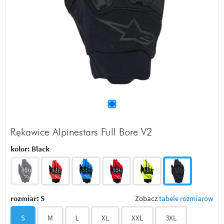
Rękawice Alpinestars Full Bore V2
kolor:
Black
rozmiar:
S
Zobacz
tabele rozmiarów
S
M
L
XL
XXL
3XL