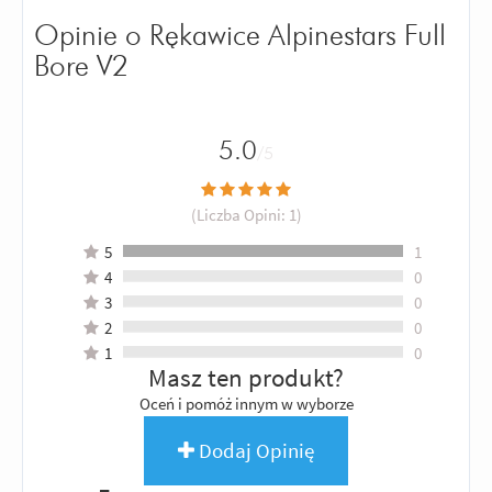
Opinie o Rękawice Alpinestars Full
Bore V2
5.0
/5
(Liczba Opini:
1
)
5
1
4
0
3
0
2
0
1
0
Masz ten produkt?
Oceń i pomóż innym w wyborze
Dodaj Opinię