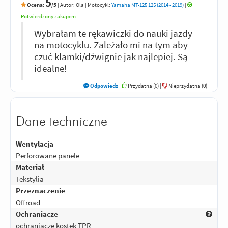
5
Ocena:
/5
|
Autor:
Ola
| Motocykl:
Yamaha MT-125 125 (2014 - 2019)
|
Potwierdzony zakupem
Wybrałam te rękawiczki do nauki jazdy
na motocyklu. Zależało mi na tym aby
czuć klamki/dźwignie jak najlepiej. Są
idealne!
Odpowiedz
|
Przydatna (
0
)
|
Nieprzydatna (
0
)
Dane techniczne
Wentylacja
Perforowane panele
Materiał
Tekstylia
Przeznaczenie
Offroad
Ochraniacze
ochraniacze kostek TPR