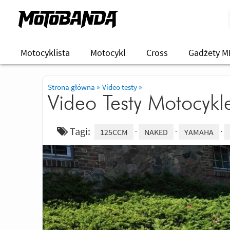
Motocyklista
Motocykl
Cross
Gadżety M
Strona główna
»
Video testy
»
Video Testy Motocykl
Tagi:
125CCM
NAKED
YAMAHA