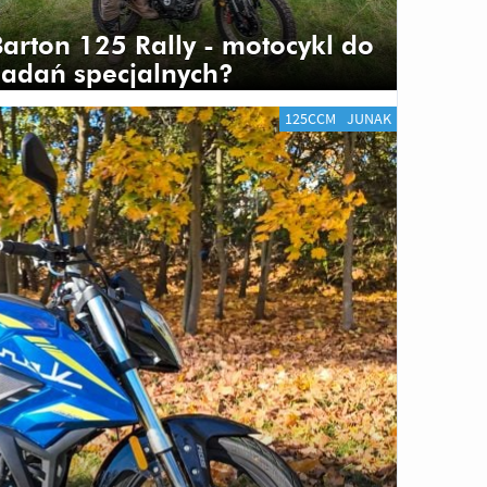
Barton 125 Rally - motocykl do
zadań specjalnych?
125CCM
JUNAK