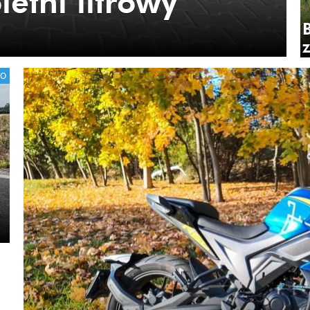
letni litrowy
TO