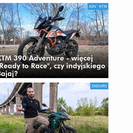
ADV
KTM
KTM 390 Adventure - więcej
"Ready to Race", czy indyjskiego
Bajaj?
ENDURO