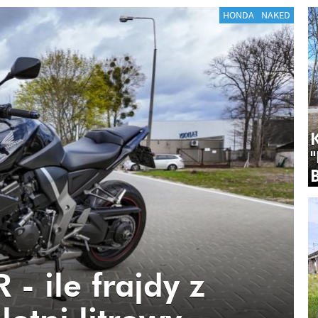
HONDA
NAKED
- ile frajdy z