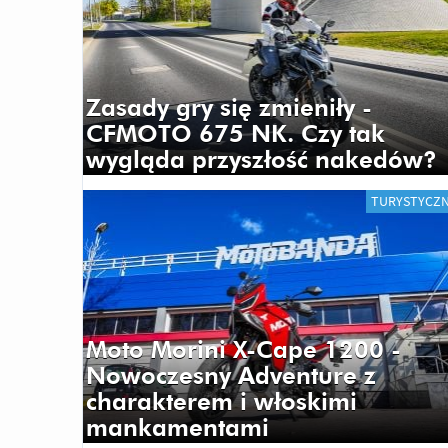
Zasady gry się zmieniły -
CFMOTO 675 NK. Czy tak
wygląda przyszłość nakedów?
TURYSTYCZ
Moto Morini X-Cape 1200 -
Nowoczesny Adventure z
charakterem i włoskimi
mankamentami