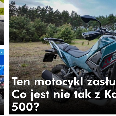
NY
Ten motocykl zasłu
Co jest nie tak z 
500?