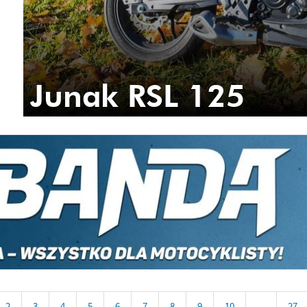
Junak RSL 125
2
3
4
5
6
7
8
9
10
...
27