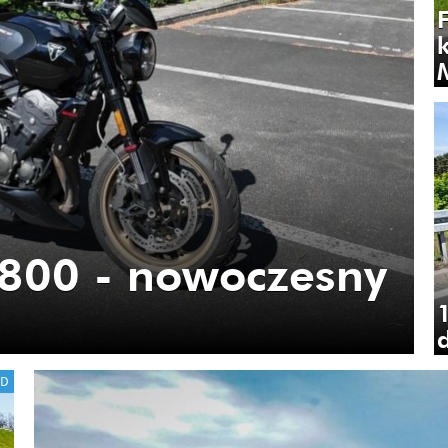
 800 - nowoczesny
1
ED