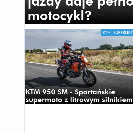
jazdy daje pełno
motocykl?
KTM
SUPERMO
KTM 950 SM - Spartańskie
supermoto z litrowym silnikiem