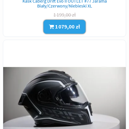
Kask Caberg Drift Evo II OUTLET #77 Jarama
Biały/Czerwony/Niebieski XL
1 199,00 zł
1 079,00 zł