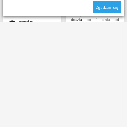
sklepu a tym czasem
Zgadzam się
pozostaje napić się kawy w
ich kubku
Przesyłka bez zarzutu
doszła po 1 dniu od
Paweł W
nadania. Bardzo szybka i
sprawna realizacja.
Jakościowo produkty są
świetne. Rzetelna firma, z
Bez zarzutu. Przesyłka
której będę korzystał i
dotarła szybko, rzeczy w
wspierał, ponieważ cała
złym rozmiarze zwrócone
ekipa robi niesamowita
bardzo łatwo i bez
robotę w motocyklowym
problemów, pieniądze
świecie :). Pozdrawiam !
wróciły na konto. Polecam
zamawiać, od razu w kilku
I3laszka
Riko
rozmiarach i zwrócić te
nieodpowiednie, bez obaw
na długie "zamrozenie"
Masz pytania?
Zadzwoń lub napisz do nas