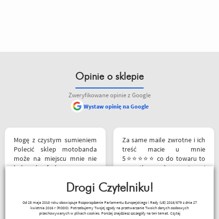
Opinie o sklepie
Zweryfikowane opinie z Google
Wystaw opinię na Google
pieniędzy. 5/5
Mogę z czystym sumieniem
Za same maile zwrotne i ich
Polecić sklep motobanda
treść macie u mnie
może na miejscu mnie nie
5⭐⭐⭐⭐⭐ co do towaru to
było ale fachowa pomoc
wszystko zgodne z opisem i
poprzez e-mail przy zakupie
szybka realizacja
pomogła , profesjonalne
Drogi Czytelniku!
podejście do klienta , kiedyś
Remigiusz Musiał
Od 25 maja 2018 roku obowiązuje Rozporządzenie Parlamentu Europejskiego i Rady (UE) 2016/679 z dnia 27
jak pozwoli na to pogoda
kwietnia 2016 r (RODO). Potrzebujemy Twojej zgody na przetwarzanie Twoich danych osobowych
napewno się wybiorę do
przechowywanych w plikach cookies. Poniżej znajdziesz szczegóły na ten temat.
Czytaj