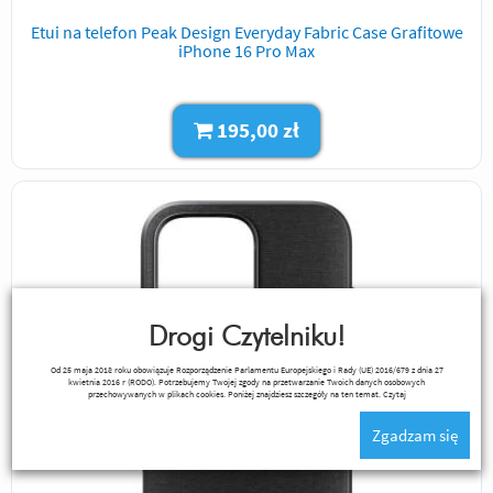
Etui na telefon Peak Design Everyday Fabric Case Grafitowe
iPhone 16 Pro Max
195,00 zł
Drogi Czytelniku!
Od 25 maja 2018 roku obowiązuje Rozporządzenie Parlamentu Europejskiego i Rady (UE) 2016/679 z dnia 27
kwietnia 2016 r (RODO). Potrzebujemy Twojej zgody na przetwarzanie Twoich danych osobowych
przechowywanych w plikach cookies. Poniżej znajdziesz szczegóły na ten temat.
Czytaj
Zgadzam się