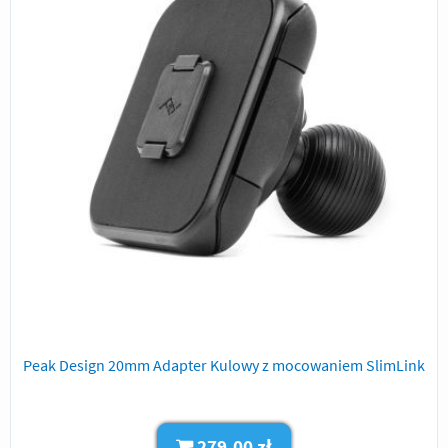
Peak Design 20mm Adapter Kulowy z mocowaniem SlimLink
279,00 zł