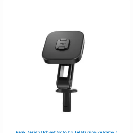
Peak Design Uchwyt Moto Do Tel Na Główkę Ramy Z