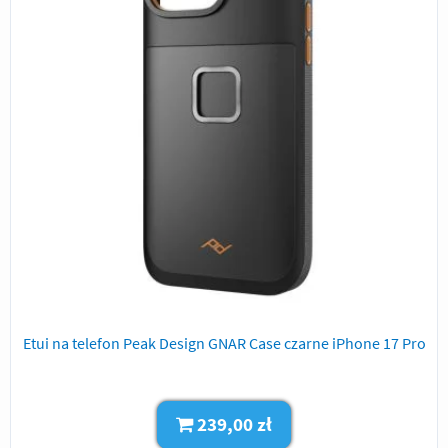
Etui na telefon Peak Design GNAR Case czarne iPhone 17 Pro
239,00 zł