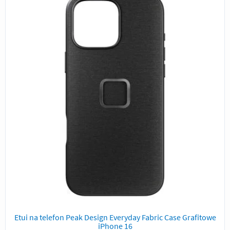
Etui na telefon Peak Design Everyday Fabric Case Grafitowe
iPhone 16