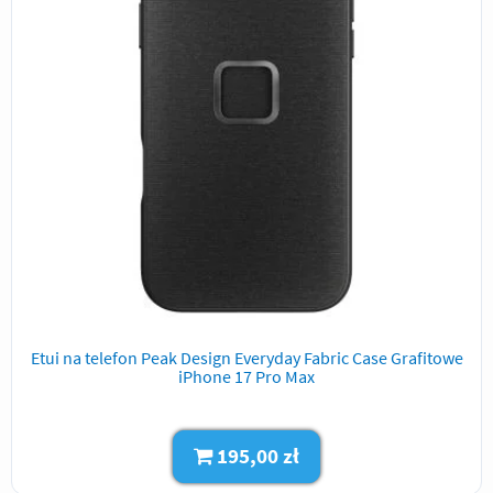
Etui na telefon Peak Design Everyday Fabric Case Grafitowe
iPhone 17 Pro Max
195,00 zł