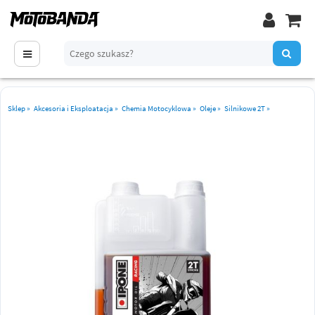
Sklep
»
Akcesoria i Eksploatacja
»
Chemia Motocyklowa
»
Oleje
»
Silnikowe 2T
»