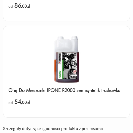
86
od
,00
zł
Olej Do Mieszanki IPONE R2000 semisyntetik truskawka
54
od
,00
zł
Szczegóły dotyczące zgodności produktu z przepisami: