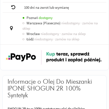
100 dni na zwrot lub wymianę
●
Poznań
dostępny
○
Warszawa (Piaseczno)
niedostępny
· zamów na
sklep
○
Wrocław
niedostępny
· zamów na sklep
○
Łódź
niedostępny
· zamów na sklep
Informacje o Olej Do Mieszanki
IPONE SHOGUN 2R 100%
Syntetyk
SHOGUN 2R to w 100% syntetyczny olej do silników