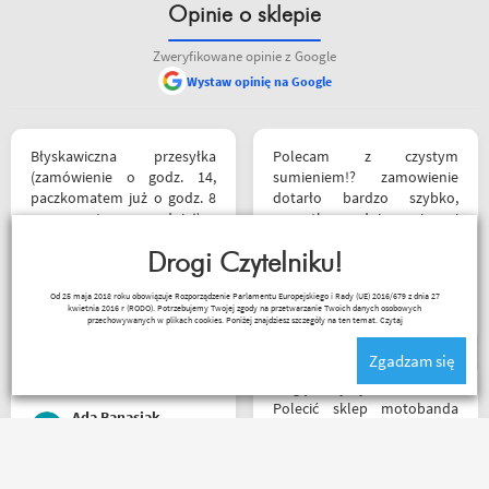
Opinie o sklepie
Zweryfikowane opinie z Google
Wystaw opinię na Google
pieniędzy. 5/5
Błyskawiczna przesyłka
Polecam z czystym
(zamówienie o godz. 14,
sumieniem!? zamowienie
paczkomatem już o godz. 8
dotarło bardzo szybko,
rano następnego dnia!) ,
wszystko zgodnie z opisem i
paczka zapakowana
w jak najlepszym porządku.
schludnie i estetycznie, tak
Drogi Czytelniku!
Kontakt również super.
samo kurtka, która była
Naprawdę warto robić
_ bazyl_
Od 25 maja 2018 roku obowiązuje Rozporządzenie Parlamentu Europejskiego i Rady (UE) 2016/679 z dnia 27
prezentem urodzinowym,
zakupy bo chłopaki wiedzą
kwietnia 2016 r (RODO). Potrzebujemy Twojej zgody na przetwarzanie Twoich danych osobowych
więc nawet nie było
czym handlują.
przechowywanych w plikach cookies. Poniżej znajdziesz szczegóły na ten temat.
Czytaj
potrzeby szukania
Zgadzam się
okazjonalnego opakowania.
Zdecydowanie polecam i na
Mogę z czystym sumieniem
pewno wrócę do
Polecić sklep motobanda
Ada Banasiak
Motobandy na kolejne
może na miejscu mnie nie
zakupy :)
było ale fachowa pomoc
poprzez e-mail przy zakupie