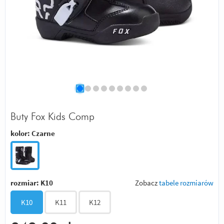
Buty Fox Kids Comp
kolor:
Czarne
rozmiar:
K10
Zobacz
tabele rozmiarów
K10
K11
K12