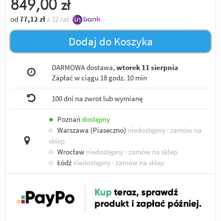
849,00
zł
od
77,12
zł
x 12 rat
Dodaj do Koszyka
DARMOWA dostawa,
wtorek 11 sierpnia
Zapłać w ciągu
18 godz. 10 min
100 dni na zwrot lub wymianę
●
Poznań
dostępny
○
Warszawa (Piaseczno)
niedostępny
· zamów na
sklep
○
Wrocław
niedostępny
· zamów na sklep
○
Łódź
niedostępny
· zamów na sklep