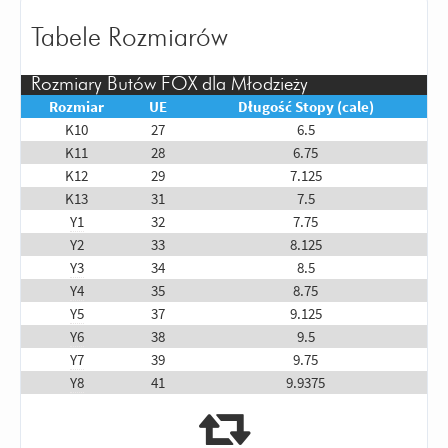
Tabele Rozmiarów
Rozmiary Butów FOX dla Młodzieży
Rozmiar
UE
Długość Stopy (cale)
K10
27
6.5
K11
28
6.75
K12
29
7.125
K13
31
7.5
Y1
32
7.75
Y2
33
8.125
Y3
34
8.5
Y4
35
8.75
Y5
37
9.125
Y6
38
9.5
Y7
39
9.75
Y8
41
9.9375