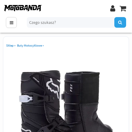
Sklep
»
Buty Motocyklowe
»