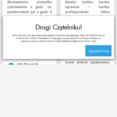
Błyskawiczna przesyłka
Bardzo szybko, bardzo
(zamówienie o godz. 14,
sprawnie i bardzo
paczkomatem już o godz. 8
profesjonalnie! Pełna
rano następnego dnia!) ,
informacja o statusie
paczka zapakowana
przesylki. Dziękuję. Takie
schludnie i estetycznie, tak
Drogi Czytelniku!
zakupy to naprawdę
samo kurtka, która była
przyjemność. Polecam!
Robert Rudnicki
Od 25 maja 2018 roku obowiązuje Rozporządzenie Parlamentu Europejskiego i Rady (UE) 2016/679 z dnia 27
prezentem urodzinowym,
kwietnia 2016 r (RODO). Potrzebujemy Twojej zgody na przetwarzanie Twoich danych osobowych
więc nawet nie było
przechowywanych w plikach cookies. Poniżej znajdziesz szczegóły na ten temat.
Czytaj
potrzeby szukania
Zgadzam się
okazjonalnego opakowania.
Zdecydowanie polecam i na
Bardzo szybka wysyłka,
pewno wrócę do
towar dobrze zapakowany
Ada Banasiak
Motobandy na kolejne
na czas transportu, ładny
zakupy :)
przemyślany sklep, duży
plus za publikowane
materiały niejednokrotnie
Jednym słowem Super! Miła
podpięte do
obsługa, doradzą co wybrać.
poszczególnych artykułów,
Nawet kupując przez
ceny podobne jak i u innych
internet bez przymierzania
ale za wspomniane
po podaniu rozmiaru udało
materiały publikowane na
mi się kupić właśnie taki
ich kanale warto kupować u
rozmiar jaki chciałem.
Motobandziorów, kolejne