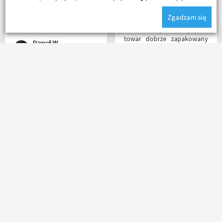
sklepu a tym czasem
na długie "zamrozenie"
Zgadzam się
pozostaje napić się kawy w
pieniędzy. 5/5
ich kubku
Bardzo szybka wysyłka,
towar dobrze zapakowany
Paweł W
na czas transportu, ładny
przemyślany sklep, duży
plus za publikowane
materiały niejednokrotnie
Zamówienie dostarczone
podpięte do
następnego dnia rano po
poszczególnych artykułów,
zamówieniu ok godz 14
ceny podobne jak i u innych
szybkość światła szok
ale za wspomniane
koszulka mająca być
materiały publikowane na
prezentem rewelacyjna
ich kanale warto kupować u
wszystko na plus mam
Motobandziorów, kolejne
Magi
Łukasz Wojtowicz
nadzieję że następne zakupy
zamówienie już za kilka dni
już będą osobiście ❤️
Masz pytania?
Zadzwoń lub napisz do nas