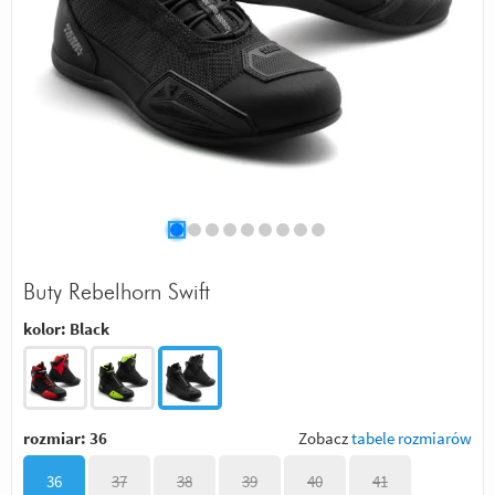
Buty Rebelhorn Swift
kolor:
Black
rozmiar:
36
Zobacz
tabele rozmiarów
36
37
38
39
40
41