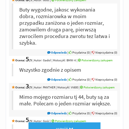
Buty wygodne, jakosc wykonania
dobra, rozmiarowka w moim
przypadku zaniżona o jeden rozmiar,
zamowilem druga parę, pierwszą
zwrocilem procedura zwrotu tez latwa i
szybka.
Odpowiedz
|
Przydatna (
0
)
|
Nieprzydatna (
0
)
5
Ocena:
/5
|
Autor:
Gadol
| Motocykl: BMW rt
|
Potwierdzony zakupem
Wszystko zgodnie z opisem
Odpowiedz
|
Przydatna (
0
)
|
Nieprzydatna (
0
)
3
Ocena:
/5
|
Autor:
PANTHER
| Motocykl: Vt600
|
Potwierdzony zakupem
Mimo mojego rozmiaru tj 44, buty są za
małe. Polecam o jeden rozmiar większe.
Odpowiedz
|
Przydatna (
0
)
|
Nieprzydatna (
0
)
5
Ocena:
/5
|
Autor:
Gość
|
Potwierdzony zakupem
rozwiń