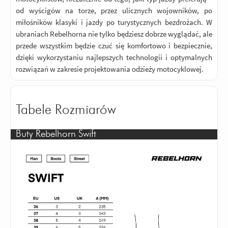
od wyścigów na torze, przez ulicznych wojowników, po
Odpowiedz
|
Przydatna (
0
)
|
Nieprzydatna (
0
)
miłośników klasyki i jazdy po turystycznych bezdrożach. W
5
Ocena:
/5
|
Autor:
Artur
| Motocykl: Tak
|
Potwierdzony zakupem
ubraniach Rebelhorna nie tylko będziesz dobrze wyglądać, ale
przede wszystkim będzie czuć się komfortowo i bezpiecznie,
Super polecam
dzięki wykorzystaniu najlepszych technologii i optymalnych
Odpowiedz
|
Przydatna (
0
)
|
Nieprzydatna (
0
)
rozwiązań w zakresie projektowania odzieży motocyklowej.
5
Ocena:
/5
|
Autor:
Gość
|
Potwierdzony zakupem
Super bardzo wygodne
Tabele Rozmiarów
Odpowiedz
|
Przydatna (
0
)
|
Nieprzydatna (
0
)
5
Ocena:
/5
|
Autor:
Gość
| Motocykl:
Suzuki GSF / Bandit 1200N (2000 - 2005)
|
Buty Rebelhorn Swift
Potwierdzony zakupem
Bardzo fajne na okres letni
Odpowiedz
|
Przydatna (
0
)
|
Nieprzydatna (
0
)
5
Ocena:
/5
|
Autor:
Ola
| Motocykl:
Yamaha MT-125 125 (2014 - 2019)
|
Potwierdzony zakupem
Buciki pasują idealnie. Prezentują sie
świetnie.