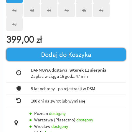
42
43
44
45
46
47
48
399,00
zł
Dodaj do Koszyka
DARMOWA dostawa,
wtorek 11 sierpnia
Zapłać w ciągu
16 godz. 47 min
5 lat ochrony - po rejestracji w DSM
100 dni na zwrot lub wymianę
●
Poznań
dostępny
●
Warszawa (Piaseczno)
dostępny
●
Wrocław
dostępny