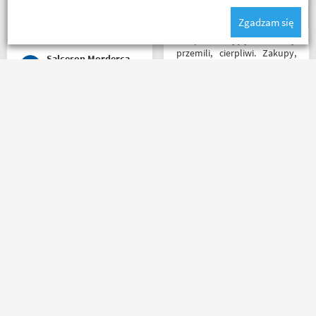
radę no i oczywiście nie
na długie "zamrozenie"
Zgadzam się
wyszedłem bez kupna
pieniędzy. 5/5
kurteczki na lato bardzo
Sklep na celujący! Fachowcy
była mi potrzebna w takie
przemili, cierpliwi. Zakupy,
Salceson Morderca
upały,LWG
które się do kufra nie
zmieściły, zostały wysłane
kurierem - ekstra
rozwiązanie! Jakość
Polecam , paczka doszła w
produktów (m.in. komplet
mniej jak 24h od złożenia
Rebelhorn) pierwsza klasa -
zamówienia, w oryginalnym
już sprawdzone na
opakowaniu, nie miałem
dłuższym wypadzie w
okazji sprawdzić jak wygląda
Bieszczady. Polecam z
zamiana rozmiarów ale cała
całego serca!
reszta na wysokim
Kuba 1510
Agnieszka Deja
poziomie.
Masz pytania?
Zadzwoń lub napisz do nas