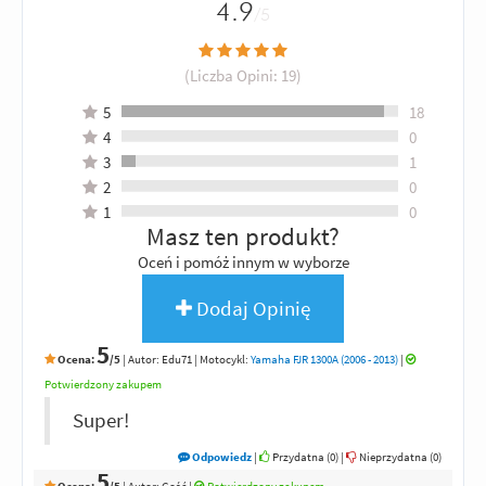
4.9
/5
(Liczba Opini:
19
)
5
18
4
0
3
1
2
0
1
0
Masz ten produkt?
Oceń i pomóż innym w wyborze
Dodaj Opinię
5
Ocena:
/5
|
Autor:
Edu71
| Motocykl:
Yamaha FJR 1300A (2006 - 2013)
|
Potwierdzony zakupem
Super!
Odpowiedz
|
Przydatna (
0
)
|
Nieprzydatna (
0
)
5
Ocena:
/5
|
Autor:
Gość
|
Potwierdzony zakupem