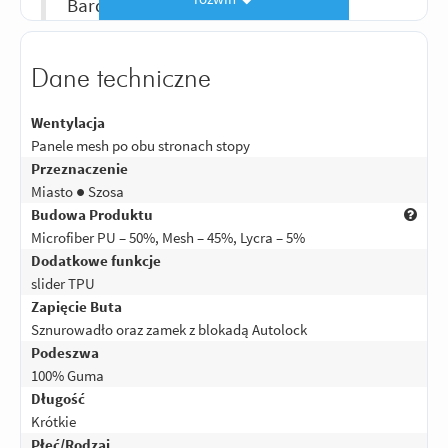
Bardzo fajne buty
Odpowiedz
|
Przydatna (
0
)
|
Nieprzydatna (
0
)
5
Ocena:
/5
|
Autor:
Macias
| Motocykl: Bmw gs1200 adv
|
Potwierdzony
Dane techniczne
zakupem
Wygodne, dobry zakup
Wentylacja
Panele mesh po obu stronach stopy
Odpowiedz
|
Przydatna (
0
)
|
Nieprzydatna (
0
)
Przeznaczenie
5
Ocena:
/5
|
Autor:
Gość
|
Potwierdzony zakupem
Miasto ● Szosa
Budowa Produktu
Wygodne i przewiewne
Microfiber PU – 50%, Mesh – 45%, Lycra – 5%
Odpowiedz
|
Przydatna (
0
)
|
Nieprzydatna (
0
)
Dodatkowe funkcje
5
Ocena:
/5
|
Autor:
Gość
|
Potwierdzony zakupem
slider TPU
Zapięcie Buta
Ochrona raczej podstawowa jak za te
Sznurowadło oraz zamek z blokadą Autolock
cenę, ale wygodne oraz dobrze
Podeszwa
wygladają, nie ma sie do czego
100% Guma
przyczepić
Długość
Odpowiedz
|
Przydatna (
0
)
|
Nieprzydatna (
0
)
Krótkie
5
Ocena:
/5
|
Autor:
Fafik
| Motocykl:
Yamaha MT-07 (2013 - 2017)
|
Płeć/Rodzaj