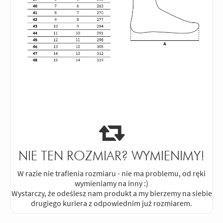
Odpowiedz
|
Przydatna (
0
)
|
Nieprzydatna (
0
)
5
Ocena:
/5
|
Autor:
Gość
|
Potwierdzony zakupem
Gitara?Polecam?
Odpowiedz
|
Przydatna (
0
)
|
Nieprzydatna (
1
)
5
Ocena:
/5
|
Autor:
Wojtek
| Motocykl:
Yamaha MT-125 125 (2014 - 2019)
|
Potwierdzony zakupem
Buty są świetne. Wygodne i sprawiły, że
poczułem się pewniej na motocyklu.
LwG
Odpowiedz
|
Przydatna (
0
)
|
Nieprzydatna (
1
)
NIE TEN ROZMIAR? WYMIENIMY!
W razie nie trafienia rozmiaru - nie ma problemu, od ręki
wymieniamy na inny :)
Wystarczy, że odeślesz nam produkt a my bierzemy na siebie
drugiego kuriera z odpowiednim już rozmiarem.