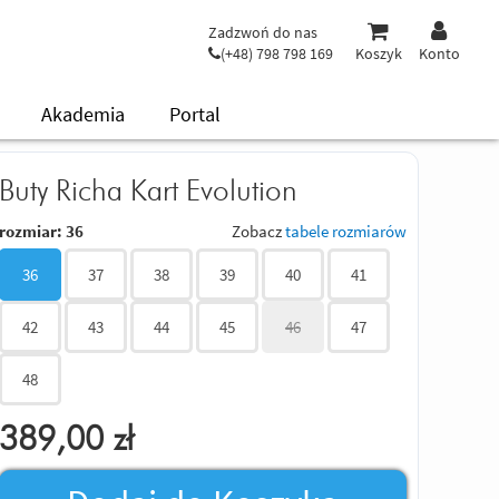
Zadzwoń do nas
(+48) 798 798 169
Koszyk
Konto
Akademia
Portal
Buty Richa Kart Evolution
rozmiar:
36
Zobacz
tabele rozmiarów
36
37
38
39
40
41
42
43
44
45
46
47
48
389,00
zł