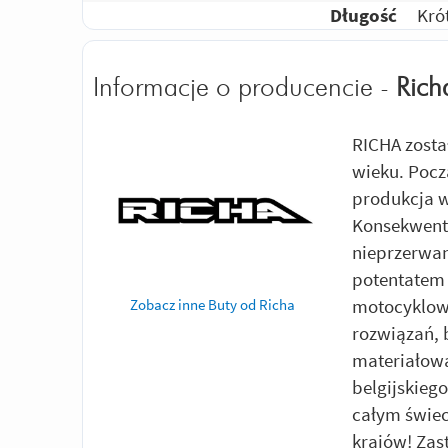
Długość
Kró
Informacje o producencie -
Rich
RICHA zosta
wieku. Pocz
produkcja w
Konsekwentn
nieprzerwan
potentatem 
motocyklow
Zobacz inne Buty od Richa
rozwiązań, 
materiałowa
belgijskieg
całym świec
krajów! Za