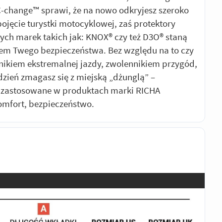
C-change™ sprawi, że na nowo odkryjesz szeroko
ojęcie turystki motocyklowej, zaś protektory
h marek takich jak: KNOX® czy też D3O® staną
em Twego bezpieczeństwa. Bez względu na to czy
śnikiem ekstremalnej jazdy, zwolennikiem przygód,
dzień zmagasz się z miejską „dżunglą” –
e zastosowane w produktach marki RICHA
mfort, bezpieczeństwo.