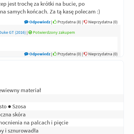
ep jest trochę za krótki na bucie, po
e na samych końcach. Za tą kasę polecam :)
Odpowiedz
|
Przydatna (
8
)
|
Nieprzydatna (
0
)
Duke GT (2016)
|
Potwierdzony zakupem
Odpowiedz
|
Przydatna (
0
)
|
Nieprzydatna (
0
)
ewiewny materiał
sto ● Szosa
uczna skóra
ocnienia na palcach i pięcie
py i sznurowadła