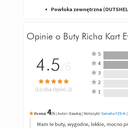
Powłoka zewnętrzna (OUTSHELL
Opinie o Buty Richa Kart E
5
4.5
4
/5
3
2
(Liczba Opini:
2
)
1
4
Ocena:
/5
|
Autor:
Dawkaj
| Motocykl:
Yamaha FZ6-N (2
Mam te buty, wygodne, lekkie, mocno pr