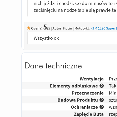
nich jeździ i chodzi. Co do minusów to rz
zaciśnięciu na nodze łapie się prawie ż
5
Ocena:
/5
|
Autor:
Fiuciu
| Motocykl:
KTM 1290 Super 
Wszystko ok
Dane techniczne
Wentylacja
Prz
Elementy odblaskowe
Tak
Przeznaczenie
Mia
Budowa Produktu
szt
Ochraniacze
wzm
Zapięcie Buta
rze