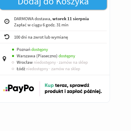
Dodaj do Koszyka
DARMOWA dostawa,
wtorek 11 sierpnia
Zapłać w ciągu
6 godz. 31 min
100 dni na zwrot lub wymianę
●
Poznań
dostępny
●
Warszawa (Piaseczno)
dostępny
○
Wrocław
niedostępny
· zamów na sklep
○
Łódź
niedostępny
· zamów na sklep