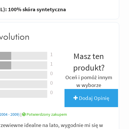
): 100% skóra syntetyczna
volution
1
Masz ten
1
produkt?
0
Oceń i pomóż innym
0
w wyborze
0
Dodaj Opinię
004 - 2009)
|
Potwierdzony zakupem
zewiewne idealne na lato, wygodnie mi się w