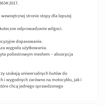
13634:2017.
i wewnętrznej stronie stopy dla lepszej
kuteczne odprowadzanie wilgoci.
recyzyjne dopasowanie.
ksza wygoda użytkowania.
yta poliestrowym meshem – absorpcja
órzy szukają uniwersalnych butów do
ych i wygodnych zarówno na motocyklu, jak i
, które chcą jednego sprawdzonego