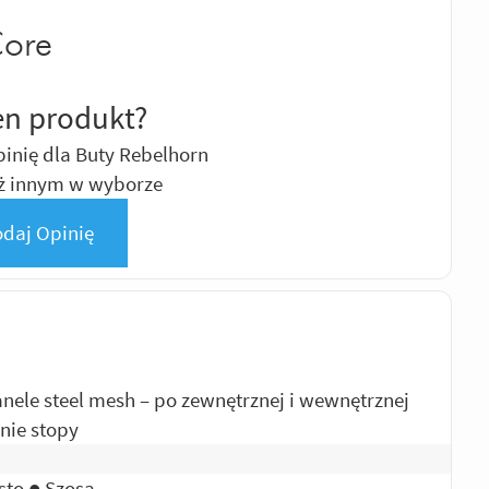
Core
en produkt?
inię dla Buty Rebelhorn
ż innym w wyborze
daj Opinię
anele steel mesh – po zewnętrznej i wewnętrznej
onie stopy
sto ● Szosa