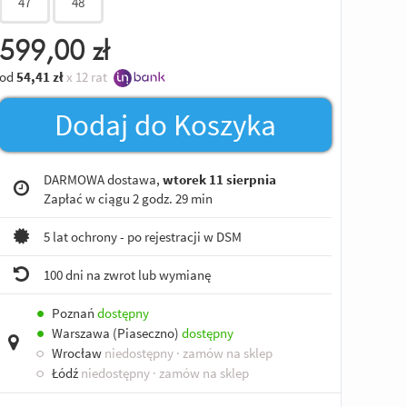
47
48
599,00
zł
od
54,41
zł
x 12 rat
Dodaj do Koszyka
DARMOWA dostawa,
wtorek 11 sierpnia
Zapłać w ciągu
2 godz. 29 min
5 lat ochrony - po rejestracji w DSM
100 dni na zwrot lub wymianę
●
Poznań
dostępny
●
Warszawa (Piaseczno)
dostępny
○
Wrocław
niedostępny
· zamów na sklep
○
Łódź
niedostępny
· zamów na sklep