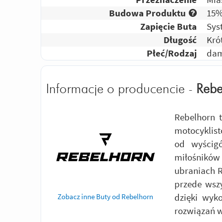
Budowa Produktu
15%
Zapięcie Buta
Sys
Długość
Kró
Płeć/Rodzaj
dam
Informacje o producencie -
Rebe
Rebelhorn 
motocyklist
od wyścig
miłośników
ubraniach R
przede wszy
dzięki wyko
Zobacz inne Buty od Rebelhorn
rozwiązań w