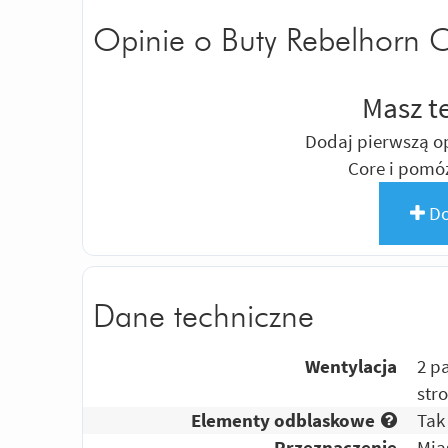
Opinie o Buty Rebelhorn 
Masz t
Dodaj pierwszą op
Core i pomó
Do
Dane techniczne
Wentylacja
2 p
str
Elementy odblaskowe
Tak
Przeznaczenie
Mia