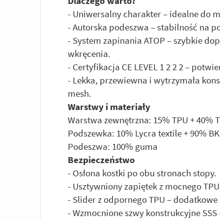
Dlaczego warto?
- Uniwersalny charakter – idealne do mi
- Autorska podeszwa – stabilność na p
- System zapinania ATOP – szybkie dop
wkręcenia.
- Certyfikacja CE LEVEL 1 2 2 2 – potw
- Lekka, przewiewna i wytrzymała konstr
mesh.
Warstwy i materiały
Warstwa zewnętrzna: 15% TPU + 40% Te
Podszewka: 10% Lycra textile + 90% B
Podeszwa: 100% guma
Bezpieczeństwo
- Osłona kostki po obu stronach stopy.
- Usztywniony zapiętek z mocnego TPU 
- Slider z odpornego TPU – dodatkowe
- Wzmocnione szwy konstrukcyjne SSS 