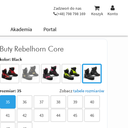
Zadzwoń do nas
(+48) 798 798 169
Koszyk
Konto
Akademia
Portal
Buty Rebelhorn Core
kolor:
Black
rozmiar:
35
Zobacz
tabele rozmiarów
35
36
37
38
39
40
41
42
43
44
45
46