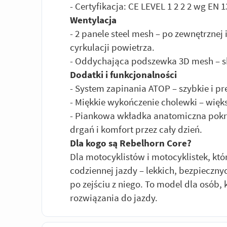
- Certyfikacja: CE LEVEL 1 2 2 2 wg EN 
Wentylacja
- 2 panele steel mesh – po zewnętrznej 
cyrkulacji powietrza.
- Oddychająca podszewka 3D mesh – s
Dodatki i funkcjonalności
- System zapinania ATOP – szybkie i p
- Miękkie wykończenie cholewki – wię
- Piankowa wkładka anatomiczna pokr
drgań i komfort przez cały dzień.
Dla kogo są Rebelhorn Core?
Dla motocyklistów i motocyklistek, kt
codziennej jazdy – lekkich, bezpieczn
po zejściu z niego. To model dla osób
rozwiązania do jazdy.