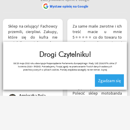
Wystaw opinię na Google
Sklep na celujący! Fachowcy
Za same maile zwrotne i ich
przemili, cierpliwi. Zakupy,
treść macie u mnie
które się do kufra nie
5⭐⭐⭐⭐⭐ co do towaru to
zmieściły, zostały wysłane
wszystko zgodne z opisem i
kurierem - ekstra
szybka realizacja
rozwiązanie! Jakość
Drogi Czytelniku!
produktów (m.in. komplet
Remigiusz Musiał
Od 25 maja 2018 roku obowiązuje Rozporządzenie Parlamentu Europejskiego i Rady (UE) 2016/679 z dnia 27
Rebelhorn) pierwsza klasa -
kwietnia 2016 r (RODO). Potrzebujemy Twojej zgody na przetwarzanie Twoich danych osobowych
już sprawdzone na
przechowywanych w plikach cookies. Poniżej znajdziesz szczegóły na ten temat.
Czytaj
dłuższym wypadzie w
Zgadzam się
Bieszczady. Polecam z
całego serca!
Mogę z czystym sumieniem
Polecić sklep motobanda
Agnieszka Deja
może na miejscu mnie nie
było ale fachowa pomoc
poprzez e-mail przy zakupie
pomogła , profesjonalne
Jednym słowem Super! Miła
podejście do klienta , kiedyś
obsługa, doradzą co wybrać.
jak pozwoli na to pogoda