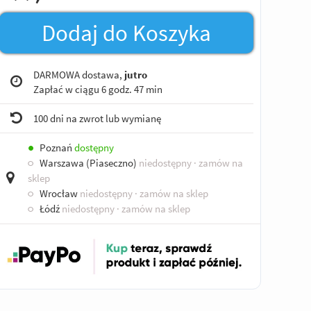
Dodaj do Koszyka
DARMOWA dostawa,
jutro
Zapłać w ciągu
6 godz. 47 min
100 dni na zwrot lub wymianę
●
Poznań
dostępny
○
Warszawa (Piaseczno)
niedostępny
· zamów na
sklep
○
Wrocław
niedostępny
· zamów na sklep
○
Łódź
niedostępny
· zamów na sklep