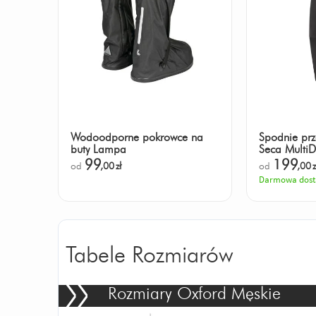
Wodoodporne pokrowce na
Spodnie pr
buty Lampa
Seca MultiD
99
199
od
,00
zł
od
,00
z
Darmowa dos
Tabele Rozmiarów
Rozmiary Oxford Męskie