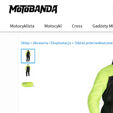
Motocyklista
Motocykl
Cross
Gadżety M
Sklep
»
Akcesoria i Eksploatacja
»
Odzież przeciwdeszczo