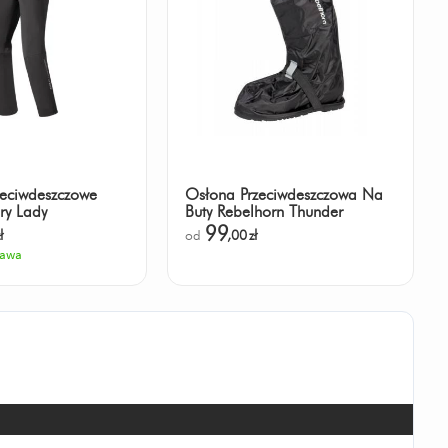
zeciwdeszczowe
Osłona Przeciwdeszczowa Na
ry Lady
Buty Rebelhorn Thunder
99
ł
od
,00
zł
tawa