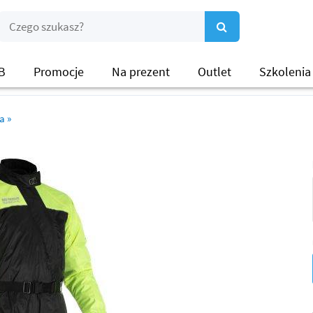
B
Promocje
Na prezent
Outlet
Szkolenia
wa
»