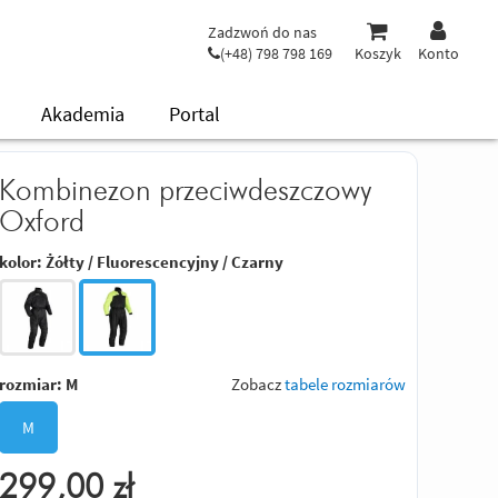
Zadzwoń do nas
(+48) 798 798 169
Koszyk
Konto
Akademia
Portal
Kombinezon przeciwdeszczowy
Oxford
kolor:
Żółty / Fluorescencyjny / Czarny
rozmiar:
M
Zobacz
tabele rozmiarów
M
299,00
zł