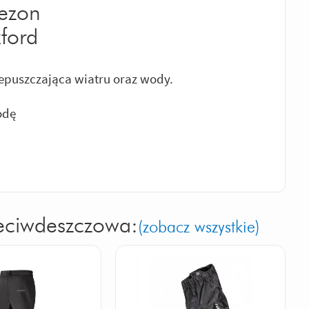
ezon
ford
puszczająca wiatru oraz wody.
odę
zeciwdeszczowa:
(zobacz wszystkie)