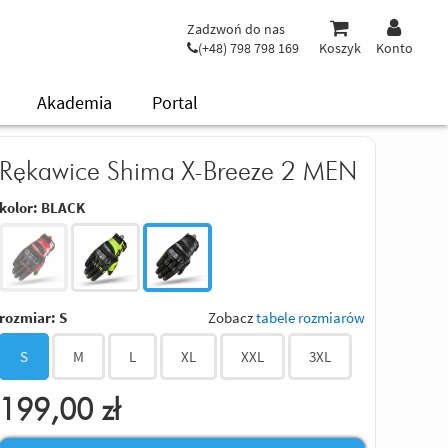
Zadzwoń do nas
(+48) 798 798 169
Koszyk
Konto
Akademia
Portal
Rękawice Shima X-Breeze 2 MEN
kolor:
BLACK
rozmiar:
S
Zobacz
tabele rozmiarów
S
M
L
XL
XXL
3XL
199,00
zł