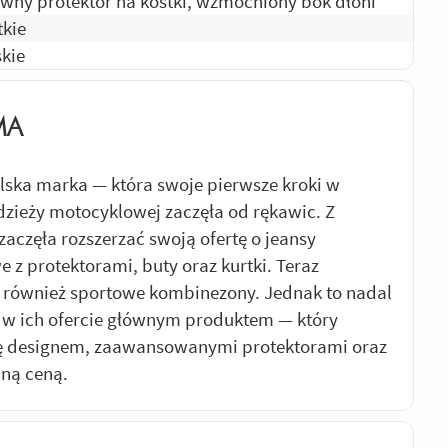
ywny protektor na kostki, wzmocniony bok dłoni
tkie
kie
MA
lska marka — która swoje pierwsze kroki w
dzieży motocyklowej zaczęła od rękawic. Z
zaczęła rozszerzać swoją ofertę o jeansy
 z protektorami, buty oraz kurtki. Teraz
również sportowe kombinezony. Jednak to nadal
 w ich ofercie głównym produktem — który
ię designem, zaawansowanymi protektorami oraz
jną ceną.