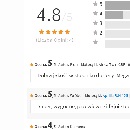
5
4.8
4
/5
3
2
(Liczba Opini:
4
)
1
5
Ocena:
/5
|
Autor:
Piotr
| Motocykl: Africa Twin CRF 1
Dobra jakość w stosunku do ceny. Mega w
5
Ocena:
/5
|
Autor:
Wróbel
| Motocykl:
Aprilia RS4 125
Super, wygodne, przewiewne i fajnie te
4
Ocena:
/5
|
Autor:
Klemens