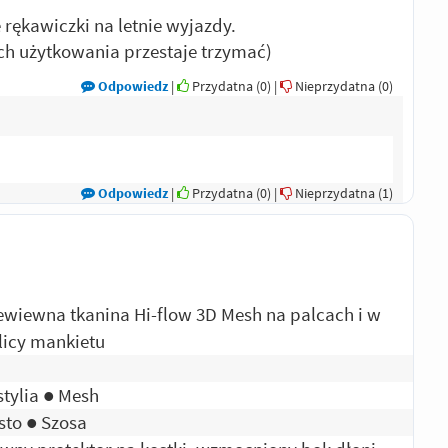
 rękawiczki na letnie wyjazdy.
ach użytkowania przestaje trzymać)
Odpowiedz
|
Przydatna (
0
)
|
Nieprzydatna (
0
)
Odpowiedz
|
Przydatna (
0
)
|
Nieprzydatna (
1
)
ewiewna tkanina Hi-flow 3D Mesh na palcach i w
licy mankietu
stylia ● Mesh
sto ● Szosa