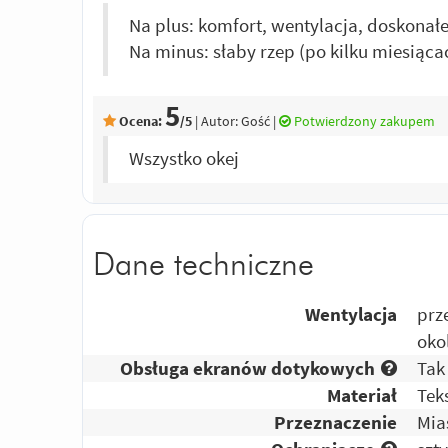
Na plus: komfort, wentylacja, doskonałe
Na minus: słaby rzep (po kilku miesiąc
5
Ocena:
/5
|
Autor:
Gość
|
Potwierdzony zakupem
Wszystko okej
Dane techniczne
Wentylacja
prz
oko
Obsługa ekranów dotykowych
Tak
Materiał
Tek
Przeznaczenie
Mia