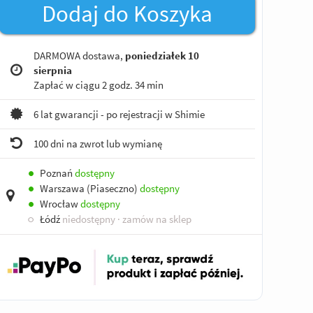
Dodaj do Koszyka
DARMOWA dostawa,
poniedziałek 10
sierpnia
Zapłać w ciągu
2 godz. 34 min
6 lat gwarancji - po rejestracji w Shimie
100 dni na zwrot lub wymianę
●
Poznań
dostępny
●
Warszawa (Piaseczno)
dostępny
●
Wrocław
dostępny
○
Łódź
niedostępny
· zamów na sklep