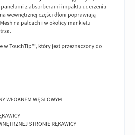
ą panelami z absorberami impaktu uderzenia
 na wewnętrznej części dłoni poprawiają
 Mesh na palcach i w okolicy mankietu
trza.
e w TouchTip™, który jest przeznaczony do
ONY WŁÓKNEM WĘGLOWYM
S
ĘKAWICY
WNĘTRZNEJ STRONIE RĘKAWICY