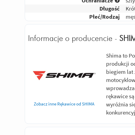
Ochraniacze
szt
Długość
Kró
Płeć/Rodzaj
męs
Informacje o producencie -
SHI
Shima to Po
produkcji o
biegiem lat 
motocyklowe
wprowadza 
rękawice są
wyróżnia s
Zobacz inne Rękawice od SHIMA
konkurency