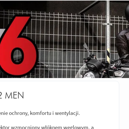
 2 MEN
nie ochrony, komfortu i wentylacji.
tektor wzmocniony włóknem węglowym, a