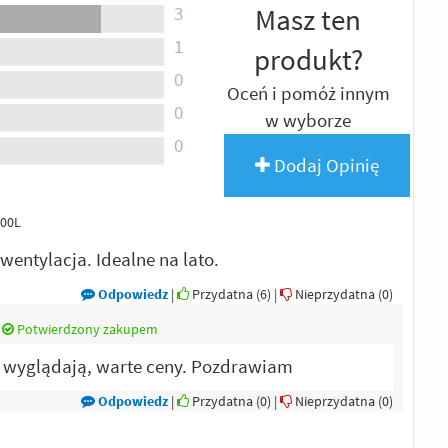
3
Masz ten
1
produkt?
0
Oceń i pomóż innym
0
w wyborze
0
Dodaj Opinię
000L
entylacja. Idealne na lato.
Odpowiedz
|
Przydatna (
6
)
|
Nieprzydatna (
0
)
|
Potwierdzony zakupem
z wyglądają, warte ceny. Pozdrawiam
Odpowiedz
|
Przydatna (
0
)
|
Nieprzydatna (
0
)