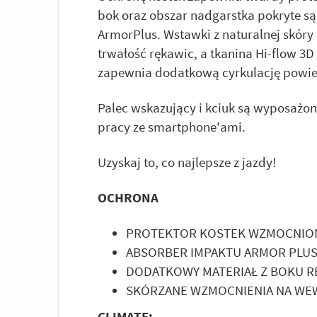
bok oraz obszar nadgarstka pokryte s
ArmorPlus. Wstawki z naturalnej skóry
trwałość rękawic, a tkanina Hi-flow 3D
zapewnia dodatkową cyrkulację powie
Palec wskazujący i kciuk są wyposażon
pracy ze smartphone'ami.
Uzyskaj to, co najlepsze z jazdy!
OCHRONA
PROTEKTOR KOSTEK WZMOCNI
ABSORBER IMPAKTU ARMOR PLU
DODATKOWY MATERIAŁ Z BOKU R
SKÓRZANE WZMOCNIENIA NA WE
CLIMATE: