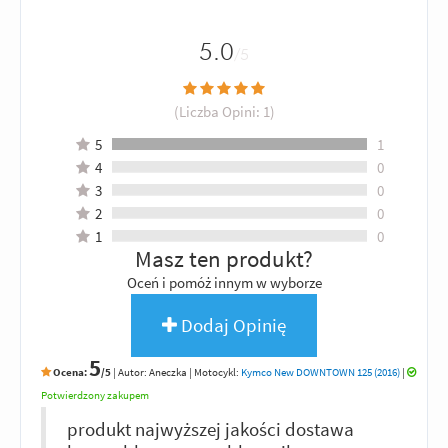
5.0
/5
(Liczba Opini:
1
)
5
1
4
0
3
0
2
0
1
0
Masz ten produkt?
Oceń i pomóż innym w wyborze
Dodaj Opinię
5
Ocena:
/5
|
Autor:
Aneczka
| Motocykl:
Kymco New DOWNTOWN 125 (2016)
|
Potwierdzony zakupem
produkt najwyższej jakości dostawa