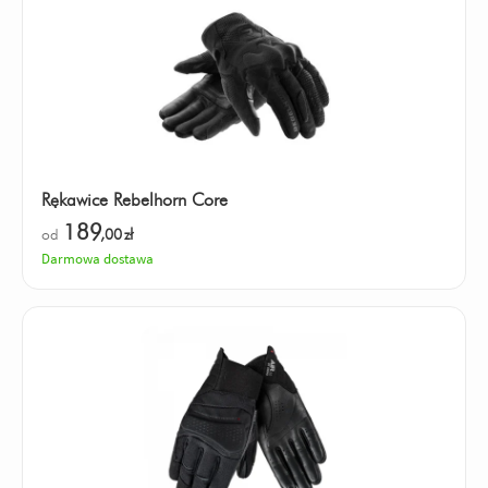
Rękawice Rebelhorn Core
189
od
,00
zł
Darmowa dostawa