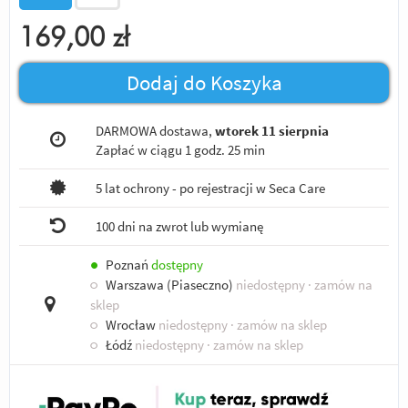
169,00
zł
Dodaj do Koszyka
DARMOWA dostawa,
wtorek 11 sierpnia
Zapłać w ciągu
1 godz. 25 min
5 lat ochrony - po rejestracji w Seca Care
100 dni na zwrot lub wymianę
●
Poznań
dostępny
○
Warszawa (Piaseczno)
niedostępny
· zamów na
sklep
○
Wrocław
niedostępny
· zamów na sklep
○
Łódź
niedostępny
· zamów na sklep