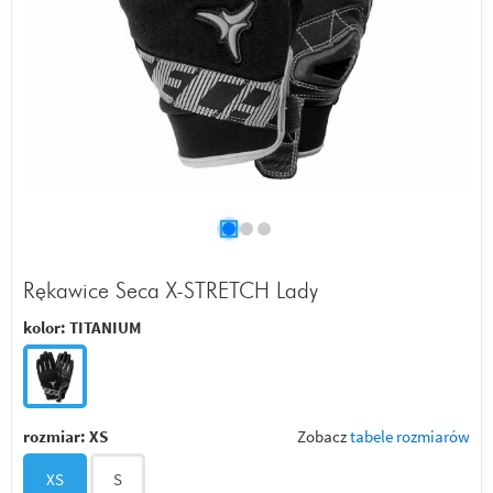
Rękawice Seca X-STRETCH Lady
kolor:
TITANIUM
rozmiar:
XS
Zobacz
tabele rozmiarów
XS
S