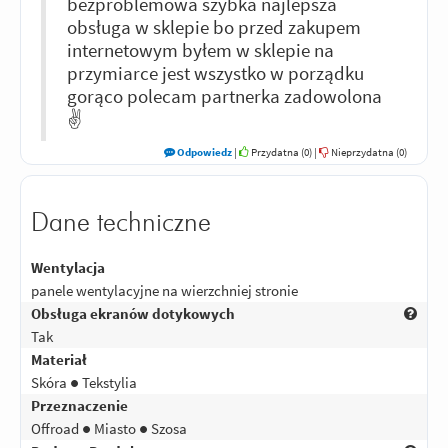
bezproblemowa szybka najlepsza
obsługa w sklepie bo przed zakupem
internetowym byłem w sklepie na
przymiarce jest wszystko w porządku
gorąco polecam partnerka zadowolona
✌️
Odpowiedz
|
Przydatna (
0
)
|
Nieprzydatna (
0
)
Dane techniczne
Wentylacja
panele wentylacyjne na wierzchniej stronie
Obsługa ekranów dotykowych
Tak
Materiał
Skóra ● Tekstylia
Przeznaczenie
Offroad ● Miasto ● Szosa