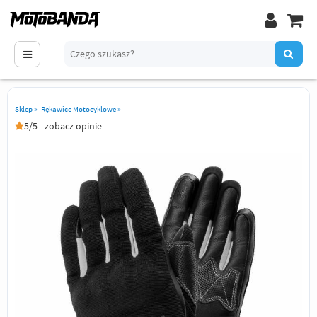
Sklep
»
Rękawice Motocyklowe
»
5/5 - zobacz opinie