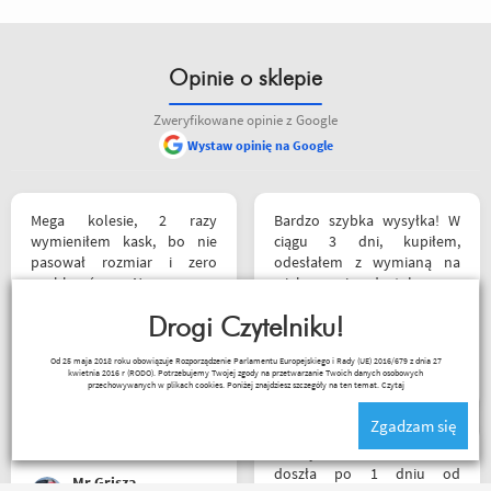
Opinie o sklepie
Zweryfikowane opinie z Google
Wystaw opinię na Google
Mega kolesie, 2 razy
Bardzo szybka wysyłka! W
wymieniłem kask, bo nie
ciągu 3 dni, kupiłem,
pasował rozmiar i zero
odesłałem z wymianą na
problemów. Na pewno
większe i dostałem z
jeszcze wrócę, a może i
powrotem zamówione buty.
wpadnę przejazdem.
Drogi Czytelniku!
Produkt zgodny z opisem.
Polecam wszystkim
Cena przyzwoita.
Paweł Fic
Od 25 maja 2018 roku obowiązuje Rozporządzenie Parlamentu Europejskiego i Rady (UE) 2016/679 z dnia 27
początkującym w temacie
kwietnia 2016 r (RODO). Potrzebujemy Twojej zgody na przetwarzanie Twoich danych osobowych
moto, bo wyjadacze i tak
przechowywanych w plikach cookies. Poniżej znajdziesz szczegóły na ten temat.
Czytaj
wiedzą że motobanda jest
Zgadzam się
The Best! Już byłem na
miejscu i nadal podtrzymuję
Przesyłka bez zarzutu
zdanie.
doszła po 1 dniu od
Mr Grisza