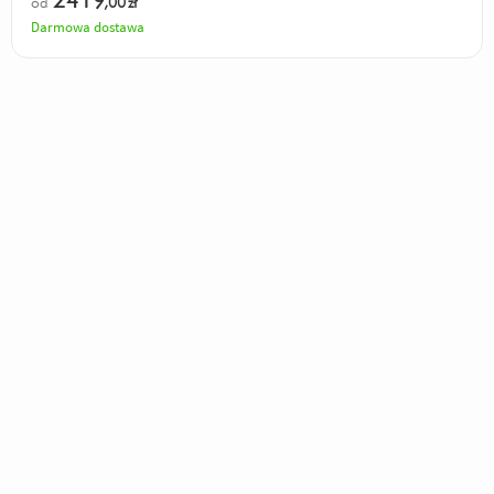
2419
od
,00
zł
Darmowa dostawa