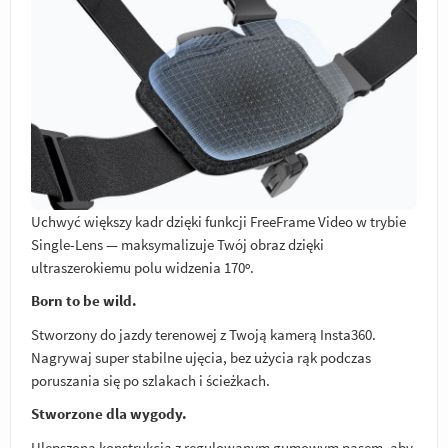
Uchwyć większy kadr dzięki funkcji FreeFrame Video w trybie
Single-Lens — maksymalizuje Twój obraz dzięki
ultraszerokiemu polu widzenia 170º.
Born to be wild.
Stworzony do jazdy terenowej z Twoją kamerą Insta360.
Nagrywaj super stabilne ujęcia, bez użycia rąk podczas
poruszania się po szlakach i ścieżkach.
Stworzone dla wygody.
Ulepszona konstrukcja z regulowanym gumowym pasem, aby