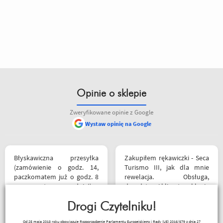
Opinie o sklepie
Zweryfikowane opinie z Google
Wystaw opinię na Google
Błyskawiczna przesyłka
Zakupiłem rękawiczki - Seca
(zamówienie o godz. 14,
Turismo III, jak dla mnie
paczkomatem już o godz. 8
rewelacja. Obsługa,
rano następnego dnia!) ,
doradztwo i klimat w sklepie
paczka zapakowana
na najwyższym poziomie.
schludnie i estetycznie, tak
Drogi Czytelniku!
Polecam Następnym
samo kurtka, która była
zakupem będzie kask.
Czesław Bednarz
Od 25 maja 2018 roku obowiązuje Rozporządzenie Parlamentu Europejskiego i Rady (UE) 2016/679 z dnia 27