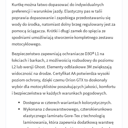
Kurtkę można łatwo dopasować do indywidualnych
preferencji i warunków jazdy. Elastyczny pas w talii
poprawia dopasowanie i zapobiega przedostawaniu się
wody do środka, natomiast dolny brzeg regulowany jest za
pomocą ściągacza. Krótki i długi zamek do spięcia ze
spodniami umożliwiają stworzenie kompletnego zestawu
motocyklowego.
Bezpieczeństwo zapewniają ochraniacze D3O® L1 na
łokciach i barkach, z możliwością rozbudowy do poziomu
L2 lub wersji Ghost. Elementy odblaskowe 3M zwiększają
widoczność na drodze. Certyfikat AA potwierdza wysoki
poziom ochrony, dzięki czemu Orion GTX to doskonały
wybór dla motocyklistów poszukujących jakości, komfortu
i bezpieczeństwa w każdych warunkach pogodowych.
Dostępna w czterech wariantach kolorystycznych.
Wykonana z dwuwarstwowego, czterokierunkowo
elastycznego laminatu Gore-Tex z technologią
laminowania, która zapewnia dodatkową warstwę