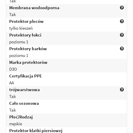
Tak
Membrana wodoodporna
Tak
Protektor pleców
tylko kieszeń
Protektory łokci
poziomu 1
Protektory barków
poziomu 1
Marka protektorów
D3O
Certyfikacja PPE
AA
trójwarstwowa
Tak
Cało sezonowa
Tak
Płeć/Rodzaj
męskie
Protektor klatki piersiowej