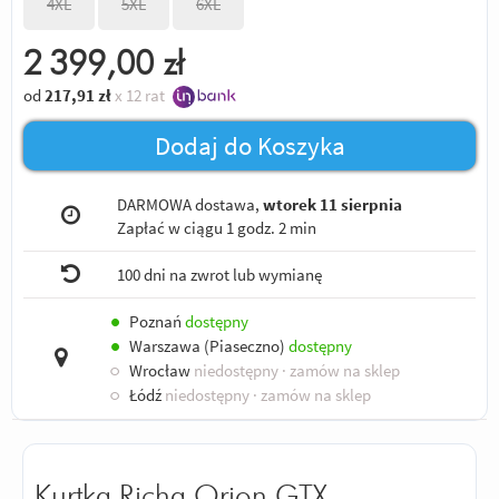
4XL
5XL
6XL
2 399,00
zł
od
217,91
zł
x 12 rat
Dodaj do Koszyka
DARMOWA dostawa,
wtorek 11 sierpnia
Zapłać w ciągu
1 godz. 2 min
100 dni na zwrot lub wymianę
●
Poznań
dostępny
●
Warszawa (Piaseczno)
dostępny
○
Wrocław
niedostępny
· zamów na sklep
○
Łódź
niedostępny
· zamów na sklep
Kurtka Richa Orion GTX