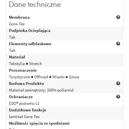
Dane techniczne
Membrana
Gore-Tex
Podpinka Ocieplająca
Tak
Elementy odblaskowe
Tak
Materiał
Tekstylia ● Stretch
Przeznaczenie
Turystyczne ● Offroad ● Miasto ● Szosa
Budowa Produktu
Materiał zewnętrzny: 100% poliamid
Ochraniacze
D3O® poziomu L1
Dodatkowe funkcje
laminat Gore-Tex
Możliwość spięcia ze spodniami