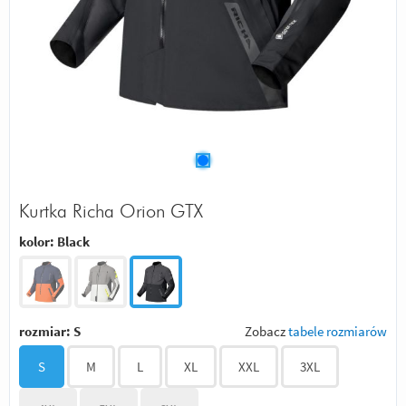
Kurtka Richa Orion GTX
kolor:
Black
rozmiar:
S
Zobacz
tabele rozmiarów
S
M
L
XL
XXL
3XL