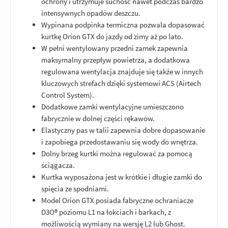
ochrony i utrzymuje suchość nawet podczas bardzo
intensywnych opadów deszczu.
Wypinana podpinka termiczna pozwala dopasować
kurtkę Orion GTX do jazdy od zimy aż po lato.
W pełni wentylowany przedni zamek zapewnia
maksymalny przepływ powietrza, a dodatkowa
regulowana wentylacja znajduje się także w innych
kluczowych strefach dzięki systemowi ACS (Airtech
Control System).
Dodatkowe zamki wentylacyjne umieszczono
fabrycznie w dolnej części rękawów.
Elastyczny pas w talii zapewnia dobre dopasowanie
i zapobiega przedostawaniu się wody do wnętrza.
Dolny brzeg kurtki można regulować za pomocą
ściągacza.
Kurtka wyposażona jest w krótkie i długie zamki do
spięcia ze spodniami.
Model Orion GTX posiada fabryczne ochraniacze
D3O® poziomu L1 na łokciach i barkach, z
możliwością wymiany na wersję L2 lub Ghost.