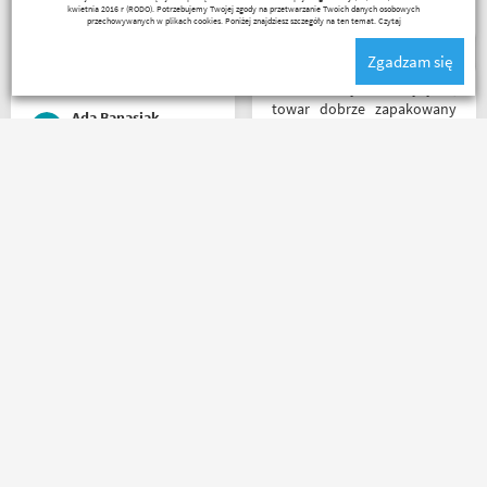
prezentem urodzinowym,
kwietnia 2016 r (RODO). Potrzebujemy Twojej zgody na przetwarzanie Twoich danych osobowych
więc nawet nie było
przechowywanych w plikach cookies. Poniżej znajdziesz szczegóły na ten temat.
Czytaj
potrzeby szukania
Zgadzam się
okazjonalnego opakowania.
Zdecydowanie polecam i na
Bardzo szybka wysyłka,
pewno wrócę do
towar dobrze zapakowany
Ada Banasiak
Motobandy na kolejne
na czas transportu, ładny
zakupy :)
przemyślany sklep, duży
plus za publikowane
materiały niejednokrotnie
Mega obsługa i dobry towar
podpięte do
. . . każdy motocyklista
poszczególnych artykułów,
znajdzie coś dla siebie . . .
ceny podobne jak i u innych
serdecznie polecam ???
ale za wspomniane
materiały publikowane na
ich kanale warto kupować u
Motobandziorów, kolejne
Sebastian Trąbski
Łukasz Wojtowicz
zamówienie już za kilka dni