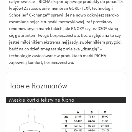
całym świecie – RICHA eksportuje swoje produkty do ponad 25
krajów! Zastosowanie membran GORE-TEX®, technologii
Schoeller® C-change™ sprawi, że na nowo odkryjesz szeroko
rozumiane pojęcie turystki motocyklowej, zaś protektory
renomowanych marek takich jak: KNOX® czy też D3O® staną
się gwarantem Twego bezpieczeństwa. Bez względu na to czy
jesteś miłośnikiem ekstremalnej jazdy, zwolennikiem przygód,
bądź na co dzień zmagasz się z miejską „dżunglą” –
technologie zastosowane w produktach marki RICHA
zapewnią komfort, bezpieczeństwo.
Tabele Rozmiarów
Męskie kurtki tekstylne Richa