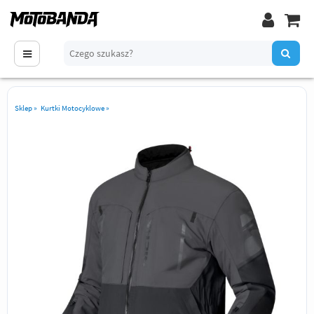
Sklep
»
Kurtki Motocyklowe
»