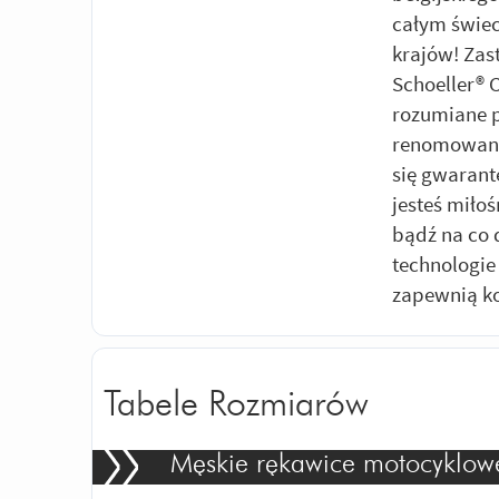
całym świec
krajów! Za
Schoeller® 
rozumiane p
renomowanyc
się gwarant
jesteś miło
bądź na co 
technologi
zapewnią ko
Tabele Rozmiarów
Męskie rękawice motocyklow