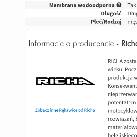
Membrana wodoodporna
Tak
Długość
Dłu
Płeć/Rodzaj
męs
Informacje o producencie -
Rich
RICHA zosta
wieku. Pocz
produkcja w
Konsekwentn
nieprzerwan
potentatem 
motocyklow
Zobacz inne Rękawice od Richa
rozwiązań, 
materiałowa
belgijskieg