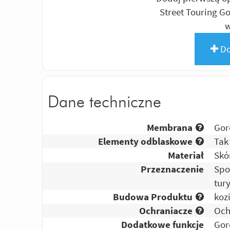
Street Touring G
w
Do
Dane techniczne
Membrana
Gor
Elementy odblaskowe
Tak
Materiał
Skó
Przeznaczenie
Spo
tur
Budowa Produktu
koz
Ochraniacze
Och
Dodatkowe funkcje
Gor