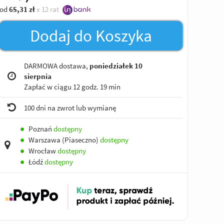
od
65,31
zł
x 12 rat
Dodaj do Koszyka
DARMOWA dostawa,
poniedziałek 10
sierpnia
Zapłać w ciągu
12 godz. 19 min
100 dni na zwrot lub wymianę
●
Poznań
dostępny
●
Warszawa (Piaseczno)
dostępny
●
Wrocław
dostępny
●
Łódź
dostępny