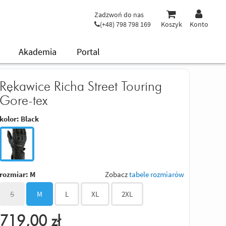
Zadzwoń do nas
(+48) 798 798 169
Koszyk
Konto
Akademia
Portal
Rękawice Richa Street Touring
Gore-tex
kolor:
Black
rozmiar:
M
Zobacz
tabele rozmiarów
S
M
L
XL
2XL
719,00
zł