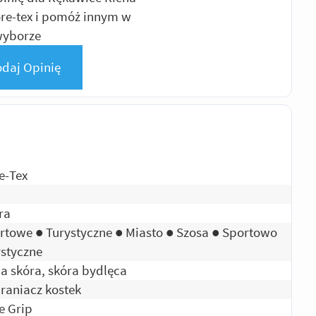
ore-tex i pomóż innym w
yborze
daj Opinię
e-Tex
ra
rtowe ● Turystyczne ● Miasto ● Szosa ● Sportowo
ystyczne
ia skóra, skóra bydlęca
raniacz kostek
e Grip