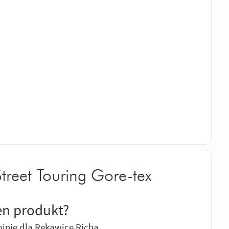
treet Touring Gore-tex
en produkt?
inię dla Rękawice Richa