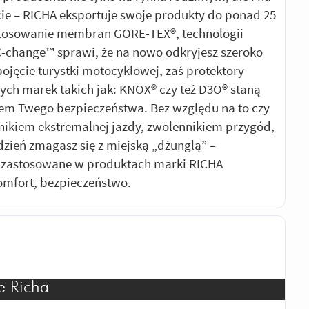
ie – RICHA eksportuje swoje produkty do ponad 25
stosowanie membran GORE-TEX®, technologii
C-change™ sprawi, że na nowo odkryjesz szeroko
ojęcie turystki motocyklowej, zaś protektory
h marek takich jak: KNOX® czy też D3O® staną
em Twego bezpieczeństwa. Bez względu na to czy
śnikiem ekstremalnej jazdy, zwolennikiem przygód,
dzień zmagasz się z miejską „dżunglą” –
e zastosowane w produktach marki RICHA
mfort, bezpieczeństwo.
e Richa