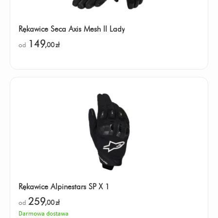
Rękawice Seca Axis Mesh II Lady
149
od
,00
zł
Rękawice Alpinestars SP X 1
259
od
,00
zł
Darmowa dostawa