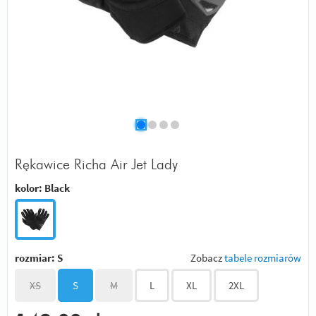
Rękawice Richa Air Jet Lady
kolor:
Black
rozmiar:
S
Zobacz
tabele rozmiarów
XS
S
M
L
XL
2XL