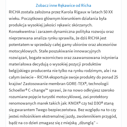
Zobacz inne Rękawice od Richa
RICHA została założona przez Karola Rigaux w latach 50 XX
wieku. Początkowo głównym kierunkiem działania była
produkcja wysokiej jakości rękawic skórzanych.
Konsekwentna i zarazem dynamiczna polityka rozwoju oraz
nieprzerwana analiza rynku sprawiła, że dziś RICHA jest
potentatem w sprzedaży całej gamy ubiorów oraz akcesoriów
motocyklowych. Stałe poszukiwanie innowacyjnych
rozwiązań, bogate wzornictwo oraz zaawansowana inżynieria
materiałowa decydują o wysokiej pozycji produktów
belgijskiego producenta nie tylko na rynku rodzimym, ale i na
całym świecie – RICHA eksportuje swoje produkty do ponad 25
krajów! Zastosowanie membran GORE-TEX®, technologii
Schoeller® C-change™ sprawi, że na nowo odkryjesz szeroko
rozumiane pojęcie turystki motocyklowej, zaś protektory
renomowanych marek takich jak: KNOX® czy też D3O® staną
się gwarantem Twego bezpieczeństwa. Bez względu na to czy
jesteś miłośnikiem ekstremalnej jazdy, zwolennikiem przygód,
bądź na co dzień zmagasz się z miejską „dżunglą” –