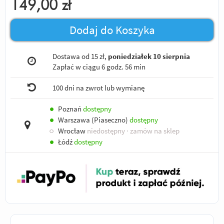
149,00
zł
Dodaj do Koszyka
Dostawa od 15 zł,
poniedziałek 10 sierpnia
Zapłać w ciągu
6 godz. 56 min
100 dni na zwrot lub wymianę
●
Poznań
dostępny
●
Warszawa (Piaseczno)
dostępny
○
Wrocław
niedostępny
· zamów na sklep
●
Łódź
dostępny