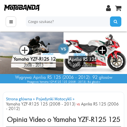
+
+
48%
52%
Yamaha YZF-R125 125
Aprilia RS 125
2006 - 2012
2008 - 2013
Wygrywa
Aprilia RS 125 (2006 - 2012)
: 92 głosów
Przegrywa
Yamaha YZF-R125 125 (2008 - 2013)
: 84 głosów
Strona główna
»
Pojedynki Motocykli
»
Yamaha YZF-R125 125 (2008 - 2013)
vs
Aprilia RS 125 (2006
- 2012)
Opinia Video o
Yamaha YZF-R125 125