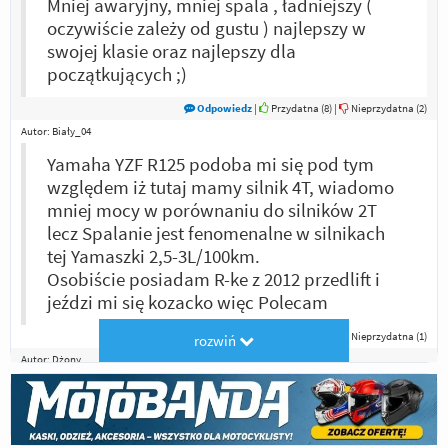
Mniej awaryjny, mniej spala , ładniejszy (
oczywiście zależy od gustu ) najlepszy w
swojej klasie oraz najlepszy dla
początkujących ;)
Odpowiedz
|
Przydatna (
8
)
|
Nieprzydatna (
2
)
Autor:
Biały_04
Yamaha YZF R125 podoba mi się pod tym
względem iż tutaj mamy silnik 4T, wiadomo
mniej mocy w porównaniu do silników 2T
lecz Spalanie jest fenomenalne w silnikach
tej Yamaszki 2,5-3L/100km.
Osobiście posiadam R-ke z 2012 przedlift i
jeździ mi się kozacko więc Polecam
Odpowiedz
|
Przydatna (
6
)
|
Nieprzydatna (
1
)
rozwiń
Autor:
Dżony
yamaha zmiata aprilie swoim wybitnym
wyglądem i silnikiem 4t które pali tyle co nic
:)