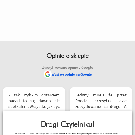
Opinie o sklepie
Zweryfikowane opinie z Google
Wystaw opinię na Google
Z tak szybkim dotarciem
Jedyny minus że przez
paczki to się dawno nie
Poczte przesyłka idzie
spotkałem. Wszystko jak być
zdecydowanie za długo. A
powinno, przesyłka szybko
oprócz tego pełen
wysłana, jest feedback o
profesjonalizm
tym co się z paczką dzieje,
Drogi Czytelniku!
marcin maj
towar dotarł dobrze
Od 25 maja 2018 roku obowiązuje Rozporządzenie Parlamentu Europejskiego i Rady (UE) 2016/679 z dnia 27