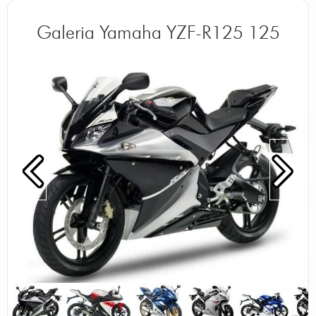
jak nie 2T jak 2T 125 w 4T niemiała by
Galeria Yamaha YZF-R125 125
tytle mocy
Autor:
_motocyklista_borki_
Aprilia to kawałek wloskiej historii piękna
zrywna mocna to motocykl który może na
wiele pozwolić , wybacza więcej błędów niż
taka np Honda NSR 125 zakładasz oponę 160
i każdy myśli ze to poważna maszyna a tu
myk 125cc i każdy ma maślane oczy piękna
przyciąga oko mam w malowaniu
hiszpańskim , jeżeli chodzi o silnik jak to 2t
czasami coś się zepsuje i trzeba grzebać ale
to jest motocykl który jak sprzedam bd długo
pamiętał piękny szybki mocny miałem
Hondę NSR i powiem tak RS dużo ładniejsza i
lepsza a jeżeli chodzi o porównanie RS do yzf
to chyba każdy człowiek przy wyborze
kieruje się rozsądkiem i okiem ja w życiu nie