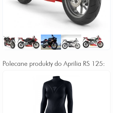
może być nawet i kosiarką ale za to kur...
Wyścigową do której mało który motocykl w
klasie 125 może się zbliżyć
Odpowiedz
|
Przydatna (
16
)
|
Nieprzydatna (
3
)
Autor:
loili
bardziej obudowany, lepszy w prowadzeniu
Odpowiedz
|
Przydatna (
11
)
|
Nieprzydatna (
0
)
Autor:
Gość
4t 125 vs 2t 125 w ścigach to raczej wiadome
ze 2t lepsze :)
Polecane produkty do Aprilia RS 125:
Odpowiedz
|
Przydatna (
11
)
|
Nieprzydatna (
1
)
Autor:
Maciek z 3b
Aprilia jest duzo bardziej zadziorna. Wieksza
moc, lepsza frajda itd. Na 125 4T jazda
równa się z nudą i monotonnością. Aprilia P
O D O B N O awaryjna, ale ja jezdze swoją
drugi sezon i jedyne co w niej robiłem to