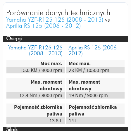
Odpowiedz
|
Przydatna (
6
)
|
Nieprzydatna (
1
)
Porównanie danych technicznych
2024-08-25 22:01:41 | Autor: Gość
Yamaha YZF-R125 125 (2008 - 2013)
vs
chodz sie kurwo scignac
Aprilia RS 125 (2006 - 2012)
Autor:
Prezes
Osiągi
Obie strasznie mi się podobają.
Yamaha YZF-R125 125
Aprilia RS 125 (2006 -
wypisując zalety to :
(2008 - 2013)
2012)
YAMAHA
Moc max.
Moc max.
Ładniejsza, dużo lepsze brzmienie,mniej
15.0 KM / 9000 rpm
28 KM / 10500 rpm
spala (2l/100km), większa (bardziej
przypomina mocniejsze motory),
Max. moment
Max. moment
niezawodna, łatwiejsza w utrzymaniu,
obrotowy
obrotowy
wygodniejsza (delikatnie)
12.4 Nm / 8000 rpm
19 Nm / 9000 rpm
APRILIA
szybsza (o 20-30km/h), lepiej przyśpiesza,
Pojemność zbiornika
Pojemność zbiornika
może zrobić z posiadacza mechanika,
paliwa
paliwa
13.8 L
14 L
Odpowiedz
|
Przydatna (
12
)
|
Nieprzydatna (
8
)
2020-03-21 21:40:58 | Autor: Gość
Silnik