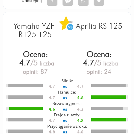
Udostępnij
Yamaha YZF-
Aprilia RS 125
R125 125
Ocena:
Ocena:
4.7
/5
4.7
/5
liczba
liczba
opinii:
87
opinii:
24
Silnik:
4.7
vs
4.7
Hamulce:
4.7
vs
4.8
Bezawaryjność:
4.6
vs
4.3
Frajda z jazdy:
4.7
vs
4.8
Przyciąganie wzroku:
4.8
vs
4.8