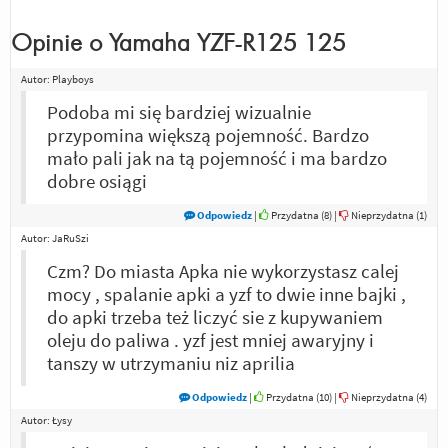
Opinie o
Yamaha YZF-R125 125
Autor:
Playboys
Podoba mi się bardziej wizualnie
przypomina większą pojemność. Bardzo
mało pali jak na tą pojemność i ma bardzo
dobre osiągi
Odpowiedz
|
Przydatna (
8
)
|
Nieprzydatna (
1
)
Autor:
JaRuSzi
Czm? Do miasta Apka nie wykorzystasz calej
mocy , spalanie apki a yzf to dwie inne bajki ,
do apki trzeba też liczyć sie z kupywaniem
oleju do paliwa . yzf jest mniej awaryjny i
tanszy w utrzymaniu niz aprilia
Odpowiedz
|
Przydatna (
10
)
|
Nieprzydatna (
4
)
Autor:
Łysy