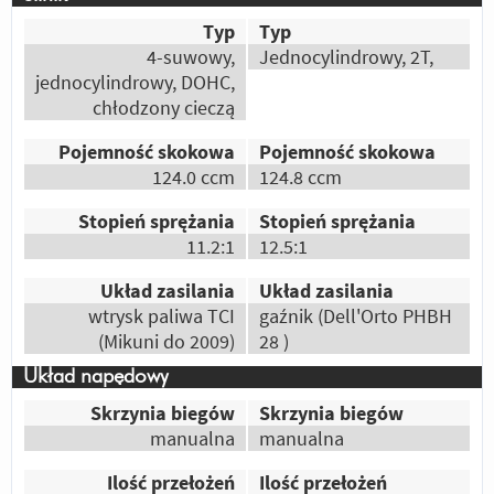
aprilia jest o wiele ładniejsza ta yamaha
Typ
Typ
wygląda jak jakieś małe gówno
4-suwowy,
Jednocylindrowy, 2T,
jednocylindrowy, DOHC,
Autor:
bohax
chłodzony cieczą
Jest ładniejszy od Aprili. Przyciąga wzrok
oraz zainteresowanie młodych kierowców i
Pojemność skokowa
Pojemność skokowa
nie tylko.
124.0 ccm
124.8 ccm
Odpowiedz
|
Przydatna (
7
)
|
Nieprzydatna (
3
)
Stopień sprężania
Stopień sprężania
Autor:
stachu
11.2:1
12.5:1
4suw wsadzasz i jedziesz zero problemów,
Układ zasilania
Układ zasilania
tylko olej do wymiany
wtrysk paliwa TCI
gaźnik (Dell'Orto PHBH
Odpowiedz
|
Przydatna (
6
)
|
Nieprzydatna (
2
)
(Mikuni do 2009)
28 )
Autor:
Gość
Układ napędowy
Wygląd, niezawodność
Skrzynia biegów
Skrzynia biegów
Odpowiedz
|
Przydatna (
6
)
|
Nieprzydatna (
2
)
manualna
manualna
Autor:
Cinek
Ilość przełożeń
Ilość przełożeń