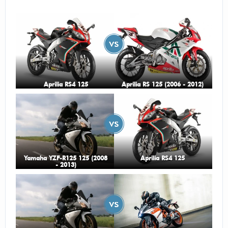
Ma lepszy przód.
Odpowiedz
|
Przydatna (
9
)
|
Nieprzydatna (
0
)
Autor:
a
2t
Odpowiedz
|
Przydatna (
7
)
|
Nieprzydatna (
0
)
Aprilia RS4 125
Aprilia RS 125 (2006 - 2012)
Autor:
Gość
Dużo większa moc, ładniejszy wygląd
Odpowiedz
|
Przydatna (
7
)
|
Nieprzydatna (
0
)
Autor:
Juluś
Silnik :))
Yamaha YZF-R125 125 (2008
Aprilia RS4 125
- 2013)
Odpowiedz
|
Przydatna (
7
)
|
Nieprzydatna (
0
)
Autor:
Maciej998
Szybszy, mocniejszy, piękny wygląda
Odpowiedz
|
Przydatna (
6
)
|
Nieprzydatna (
0
)
Autor:
Gość