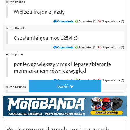
Autor:
Benben
Większa frajda z jazdy
Odpowiedz
|
Przydatna (
3
)
|
Nieprzydatna (
0
)
Autor:
Daniel
Oszałamiająca moc 125ki :3
Odpowiedz
|
Przydatna (
3
)
|
Nieprzydatna (
0
)
Autor:
pioter
ponieważ większy v max i lepsze zbieranie
moim zdaniem również wygląd
Odpowiedz
|
Przydatna (
3
)
|
Nieprzydatna (
0
)
rozwiń
Autor:
Drumoś
Ładniej mi sie podoba i robi +10 do fejmu
Odpowiedz
|
Przydatna (
3
)
|
Nieprzydatna (
0
)
Autor:
baka
vmax
Porównanie danych technicznych