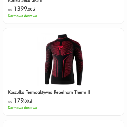
Kurtka Seca SRS II
1399
od
,00
zł
Darmowa dostawa
Koszulka Termoaktywna Rebelhorn Therm II
179
od
,00
zł
Darmowa dostawa