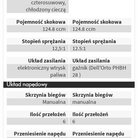
Prawdziwa moc 2t
czterosuwowy,
chłodzony cieczą
Odpowiedz
|
Przydatna (
3
)
|
Nieprzydatna (
1
)
Autor:
Rzewek
Pojemność skokowa
Pojemność skokowa
2T
124.8 ccm
124.8 ccm
Odpowiedz
|
Przydatna (
3
)
|
Nieprzydatna (
1
)
Stopień sprężania
Stopień sprężania
Autor:
Kuki
12,5:1
12.5:1
silnik 2-suwowy i większa moc silnika co za
Układ zasilania
Układ zasilania
tym idzie i ten wygdląd.
elektroniczny wtrysk
gaźnik (Dell'Orto PHBH
Odpowiedz
|
Przydatna (
2
)
|
Nieprzydatna (
0
)
paliwa
28 )
Autor:
ja
Układ napędowy
Jest szybszy
Skrzynia biegów
Skrzynia biegów
Manualna
manualna
Odpowiedz
|
Przydatna (
2
)
|
Nieprzydatna (
0
)
Autor:
ixi
Ilość przełożeń
Ilość przełożeń
Wygląd
6
6
Malowanie
Silnik
Przeniesienie napędu
Przeniesienie napędu