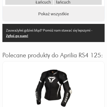
Frajda z jazdy
Łańcuch
łańcuch
Odpowiedz
|
Przydatna (
2
)
|
Nieprzydatna (
0
)
Pokaż wszystkie
Autor:
gajwer
lepsza
Zauważyłeś gdzieś błąd? Pomóż nam stawać się lepszymi -
Odpowiedz
|
Przydatna (
2
)
|
Nieprzydatna (
0
)
Zgłoś go nam!
Autor:
danielosss
chamulce frajda z jazdy oraz pszyciąganie
wzroku
Polecane produkty do Aprilia RS4 125:
Odpowiedz
|
Przydatna (
0
)
|
Nieprzydatna (
0
)