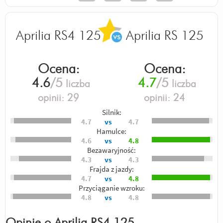
Aprilia RS4 125
Aprilia RS 125
Ocena:
Ocena:
4.6
/5
4.7
/5
liczba
liczba
opinii:
29
opinii:
24
Silnik:
4.7
vs
4.7
Hamulce:
4.6
vs
4.8
Bezawaryjność:
4.3
vs
4.3
Frajda z jazdy:
4.7
vs
4.8
Przyciąganie wzroku:
4.8
vs
4.8