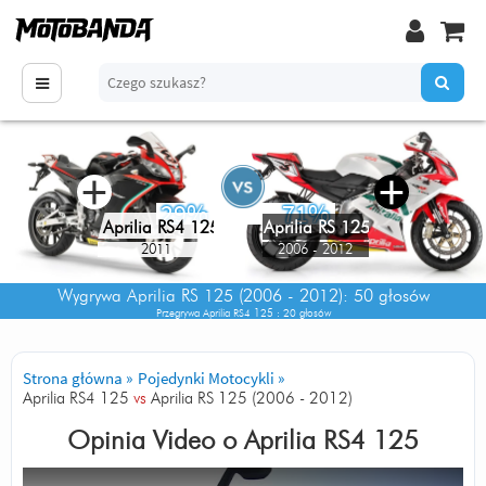
+
+
29%
71%
Aprilia RS4 125
Aprilia RS 125
2006 - 2012
2011
Wygrywa
Aprilia RS 125 (2006 - 2012)
: 50 głosów
Przegrywa
Aprilia RS4 125
: 20 głosów
Strona główna
»
Pojedynki Motocykli
»
Aprilia RS4 125
vs
Aprilia RS 125 (2006 - 2012)
Opinia Video o
Aprilia RS4 125