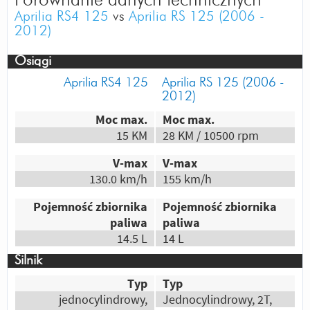
Odpowiedz
|
Przydatna (
3
)
|
Nieprzydatna (
0
)
Aprilia RS4 125
vs
Aprilia RS 125 (2006 -
Autor:
Gość
2012)
#2suwlepszy
Osiągi
Odpowiedz
|
Przydatna (
3
)
|
Nieprzydatna (
0
)
Aprilia RS4 125
Aprilia RS 125 (2006 -
Autor:
Kemot
2012)
większa moc, lepszy wygląd
Moc max.
Moc max.
Odpowiedz
|
Przydatna (
3
)
|
Nieprzydatna (
0
)
15 KM
28 KM / 10500 rpm
Autor:
Gość
V-max
V-max
2t power :D
130.0 km/h
155 km/h
Odpowiedz
|
Przydatna (
3
)
|
Nieprzydatna (
1
)
Pojemność zbiornika
Pojemność zbiornika
Autor:
Borys
paliwa
paliwa
Najmocniejsza 125'ka, wygląd, no i Ta piękna
14.5 L
14 L
przednia owiewka <3
Silnik
Odpowiedz
|
Przydatna (
4
)
|
Nieprzydatna (
2
)
Typ
Typ
Autor:
Grucha
jednocylindrowy,
Jednocylindrowy, 2T,