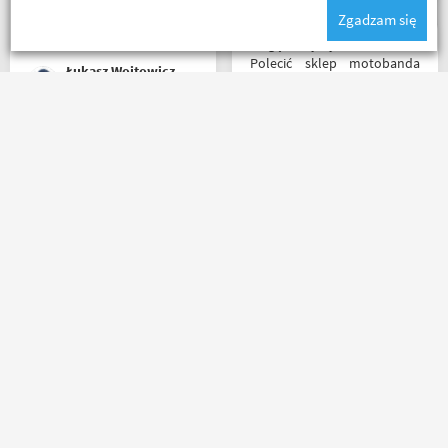
ale za wspomniane
Zgadzam się
materiały publikowane na
ich kanale warto kupować u
Mogę z czystym sumieniem
Motobandziorów, kolejne
Polecić sklep motobanda
Łukasz Wojtowicz
zamówienie już za kilka dni
może na miejscu mnie nie
było ale fachowa pomoc
poprzez e-mail przy zakupie
pomogła , profesjonalne
Zamówienie złożone po
podejście do klienta , kiedyś
godzinie 15, paczka
jak pozwoli na to pogoda
następnego dnia o 11 była
napewno się wybiorę do
już u mnie. Niejednokrotnie
sklepu a tym czasem
w innych sklepach tyle
pozostaje napić się kawy w
czasu czekałem na
ich kubku
potwierdzenie zamówienia ?
Kermit
Paweł W
kontakt mailowy bardzo
sprawny i pomocny towar
dobrze zapakowany od
Masz pytania?
Zadzwoń lub napisz do nas