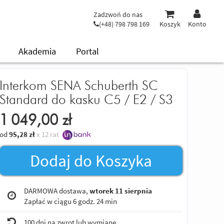
Zadzwoń do nas
(+48) 798 798 169
Koszyk
Konto
Akademia
Portal
Interkom SENA Schuberth SC
Standard do kasku C5 / E2 / S3
1 049,00
zł
od
95,28
zł
x 12 rat
Dodaj do Koszyka
DARMOWA dostawa,
wtorek 11 sierpnia
Zapłać w ciągu
6 godz. 24 min
100 dni na zwrot lub wymianę