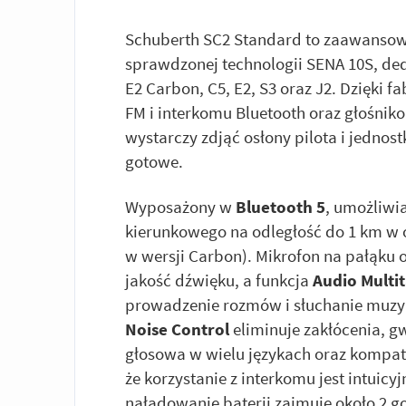
Schuberth SC2 Standard to zaawansow
sprawdzonej technologii SENA 10S, d
E2 Carbon, C5, E2, S3 oraz J2. Dzięki
FM i interkomu Bluetooth oraz głośnik
wystarczy zdjąć osłony pilota i jednos
gotowe.
Wyposażony w
Bluetooth 5
, umożliwi
kierunkowego na odległość do 1 km w 
w wersji Carbon). Mikrofon na pałąku 
jakość dźwięku, a funkcja
Audio Multi
prowadzenie rozmów i słuchanie muzyk
Noise Control
eliminuje zakłócenia, g
głosowa w wielu językach oraz kompat
że korzystanie z interkomu jest intuicy
naładowanie baterii zajmuje około 2 g