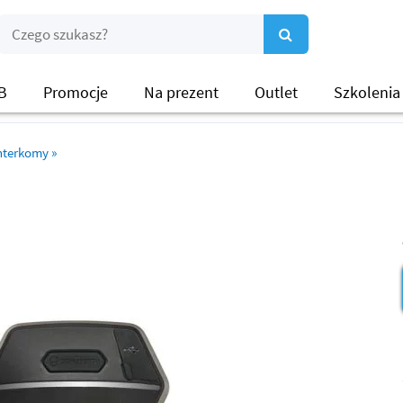
B
Promocje
Na prezent
Outlet
Szkolenia
nterkomy
»