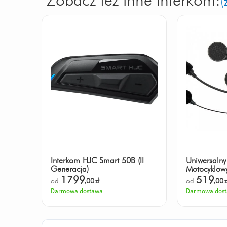
Zobacz też inne interkom:
(
Interkom HJC Smart 50B (II
Uniwersalny
Generacja)
Motocyklo
z radiem, 
1799
519
od
,00
zł
od
,00
z
Darmowa dostawa
Darmowa dos