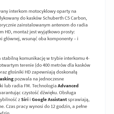
any interkom motocyklowy oparty na
edykowany do kasków Schuberth C5 Carbon,
 fabrycznie zainstalowanym antenom do radia
om HD, montaż jest wyjątkowo prosty:
tki głównej, wsunąć oba komponenty – i
a stabilną komunikację w trybie interkomu 4-
otwartym terenie (do 400 metrów dla kasków
oraz głośniki HD zapewniają doskonałą
tasking
pozwala na jednoczesne
i lub radia FM. Technologia
Advanced
warantując czystość dźwięku. Obsługa
ybilność z
Siri
i
Google Assistant
sprawiają,
jne. Czas pracy wynosi do 12 godzin, a pełne
odzin.