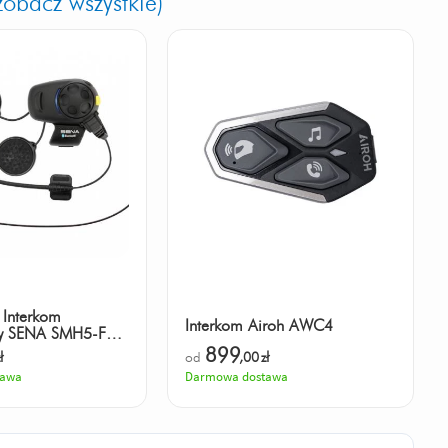
zobacz wszystkie)
 Interkom
Interkom Airoh AWC4
wy SENA SMH5-FM
zasięg 700m
899
ł
od
,00
zł
tawa
Darmowa dostawa