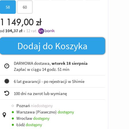
58
60
1 149,00
zł
od
104,37
zł
x 12 rat
Dodaj do Koszyka
DARMOWA dostawa,
wtorek 18 sierpnia
Zapłać w ciągu
14 godz. 51 min
6 lat gwarancji - po rejestracji w Shimie
100 dni na zwrot lub wymianę
○
Poznań
niedostępny
●
Warszawa (Piaseczno)
dostępny
●
Wrocław
dostępny
●
Łódź
dostępny