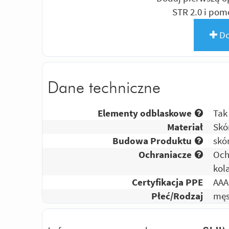
STR 2.0 i po
Do
Dane techniczne
Elementy odblaskowe
Tak
Materiał
Skó
Budowa Produktu
skó
Ochraniacze
Och
kol
Certyfikacja PPE
AAA
Płeć/Rodzaj
męs