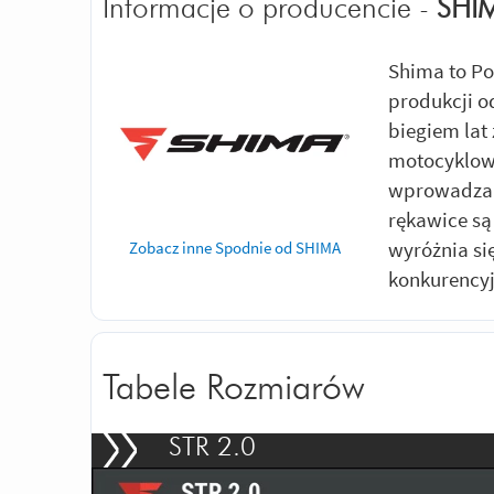
Informacje o producencie -
SHI
Shima to Po
produkcji o
biegiem lat 
motocyklowe
wprowadza 
rękawice są
wyróżnia s
Zobacz inne Spodnie od SHIMA
konkurency
Tabele Rozmiarów
STR 2.0