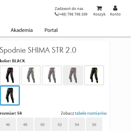
Zadzwoń do nas
(+48) 798 798 169
Koszyk
Konto
Akademia
Portal
Spodnie SHIMA STR 2.0
kolor:
BLACK
rozmiar:
58
Zobacz
tabele rozmiarów
46
48
50
52
54
56