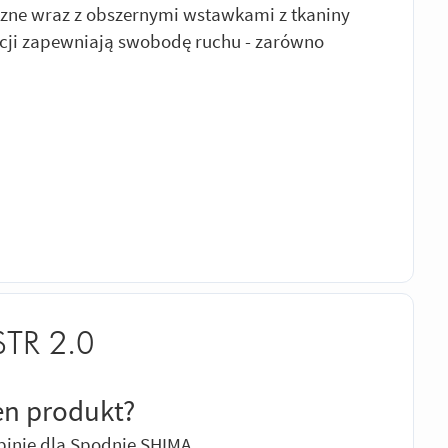
zne wraz z obszernymi wstawkami z tkaniny
acji zapewniają swobodę ruchu - zarówno
STR 2.0
en produkt?
pinię dla Spodnie SHIMA