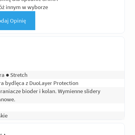
móż innym w wyborze
daj Opinię
ra ● Stretch
ra bydlęca z DuoLayer Protection
raniacze bioder i kolan. Wymienne slidery
anowe.
kie