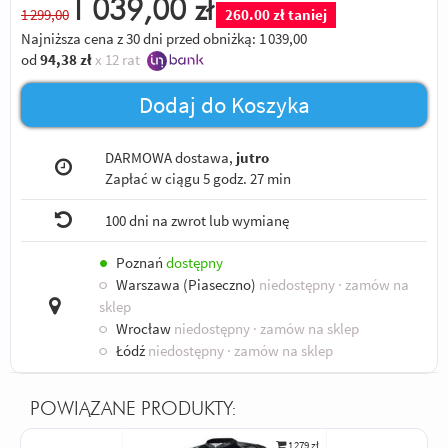
1 039,00
zł
1 299,00
260.00 zł taniej
Najniższa cena z 30 dni przed obniżką:
1 039,00
od
94,38
zł
x 12 rat
Dodaj do Koszyka
DARMOWA dostawa,
jutro
Zapłać w ciągu
5 godz. 27 min
100 dni na zwrot lub wymianę
●
Poznań
dostępny
○
Warszawa (Piaseczno)
niedostępny
· zamów na
sklep
○
Wrocław
niedostępny
· zamów na sklep
○
Łódź
niedostępny
· zamów na sklep
POWIĄZANE PRODUKTY:
1 279 zł