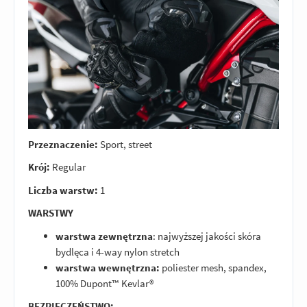
Przeznaczenie:
Sport, street
Krój:
Regular
Liczba warstw:
1
WARSTWY
warstwa zewnętrzna
: najwyższej jakości skóra
bydlęca i 4-way nylon stretch
warstwa wewnętrzna:
poliester mesh, spandex,
100% Dupont™ Kevlar®
BEZPIECZEŃSTWO: