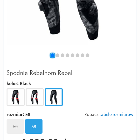
Spodnie Rebelhorn Rebel
kolor:
Black
rozmiar:
58
Zobacz
tabele rozmiarów
50
58