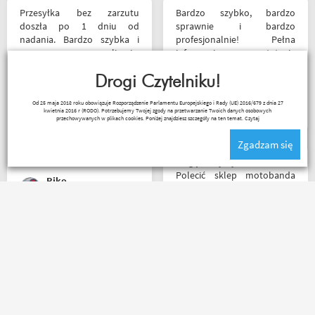
Przesyłka bez zarzutu
Bardzo szybko, bardzo
doszła po 1 dniu od
sprawnie i bardzo
nadania. Bardzo szybka i
profesjonalnie! Pełna
sprawna realizacja.
informacja o statusie
Jakościowo produkty są
przesylki. Dziękuję. Takie
świetne. Rzetelna firma, z
Drogi Czytelniku!
zakupy to naprawdę
której będę korzystał i
przyjemność. Polecam!
Robert Rudnicki
Od 25 maja 2018 roku obowiązuje Rozporządzenie Parlamentu Europejskiego i Rady (UE) 2016/679 z dnia 27
wspierał, ponieważ cała
kwietnia 2016 r (RODO). Potrzebujemy Twojej zgody na przetwarzanie Twoich danych osobowych
ekipa robi niesamowita
przechowywanych w plikach cookies. Poniżej znajdziesz szczegóły na ten temat.
Czytaj
robotę w motocyklowym
Zgadzam się
świecie :). Pozdrawiam !
Mogę z czystym sumieniem
Polecić sklep motobanda
Riko
może na miejscu mnie nie
było ale fachowa pomoc
poprzez e-mail przy zakupie
pomogła , profesjonalne
Bardzo polecam
podejście do klienta , kiedyś
motobandę. Świetne
jak pozwoli na to pogoda
podejście do klienta na
napewno się wybiorę do
najwyższym poziomie od
sklepu a tym czasem
samego początku do końca.
pozostaje napić się kawy w
Oby więcej takich sklepów.
ich kubku