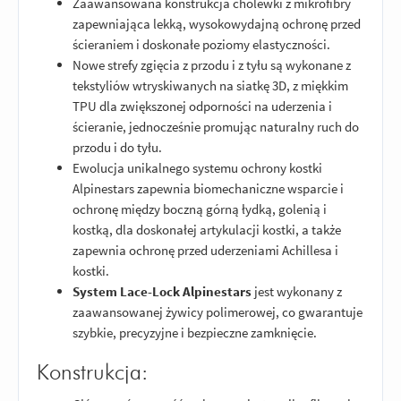
Zaawansowana konstrukcja cholewki z mikrofibry
zapewniająca lekką, wysokowydajną ochronę przed
ścieraniem i doskonałe poziomy elastyczności.
Nowe strefy zgięcia z przodu i z tyłu są wykonane z
tekstyliów wtryskiwanych na siatkę 3D, z miękkim
TPU dla zwiększonej odporności na uderzenia i
ścieranie, jednocześnie promując naturalny ruch do
przodu i do tyłu.
Ewolucja unikalnego systemu ochrony kostki
Alpinestars zapewnia biomechaniczne wsparcie i
ochronę między boczną górną łydką, golenią i
kostką, dla doskonałej artykulacji kostki, a także
zapewnia ochronę przed uderzeniami Achillesa i
kostki.
System Lace-Lock Alpinestars
jest wykonany z
zaawansowanej żywicy polimerowej, co gwarantuje
szybkie, precyzyjne i bezpieczne zamknięcie.
Konstrukcja: