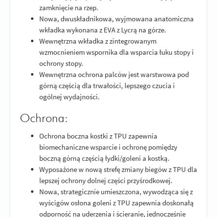
zamknięcie na rzep.
Nowa, dwuskładnikowa, wyjmowana anatomiczna
wkładka wykonana z EVA z Lycrą na górze.
Wewnętrzna wkładka z zintegrowanym
wzmocnieniem wspornika dla wsparcia łuku stopy i
ochrony stopy.
Wewnętrzna ochrona palców jest warstwowa pod
górną częścią dla trwałości, lepszego czucia i
ogólnej wydajności.
Ochrona:
Ochrona boczna kostki z TPU zapewnia
biomechaniczne wsparcie i ochronę pomiędzy
boczną górną częścią łydki/goleni a kostką.
Wyposażone w nową strefę zmiany biegów z TPU dla
lepszej ochrony dolnej części przyśrodkowej.
Nowa, strategicznie umieszczona, wywodząca się z
wyścigów osłona goleni z TPU zapewnia doskonałą
odporność na uderzenia i ścieranie, jednocześnie