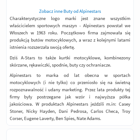
Zobacz inne Buty od Alpinestars
Charakterystyczne logo marki jest znane wszystkim
właścicielem sportowych maszyn - Alpinestars powstał we
Włoszech w 1963 roku. Początkowo firma zajmowała się
produkcją butów motocyklowych, a wraz z kolejnymi latami
istnienia rozszerzała swoją ofertę.
Dziś A-Stars to także kurtki motocyklowe, kombinezony
skórzane, rękawiczki, spodnie, buty czy ochraniacze.
Alpinestars to marka od lat obecna w sportach
motocyklowych (i nie tylko) co przeniosło się na świetną
rozpoznawalność i udany marketing. Przez lata produkty tej
firmy były postrzegane jak wzór i najwyższa półka
jakościowa. W produktach Alpinestars jeździli m.in: Casey
Stoner, Nicky Hayden, Dani Pedrosa, Carlos Checa, Troy
Corser, Eugene Laverty, Ben Spies, Nate Adams.