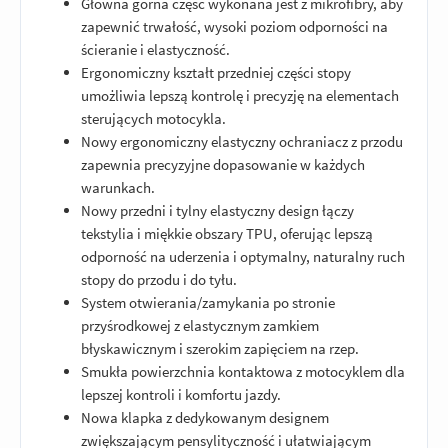
Główna górna część wykonana jest z mikrofibry, aby
zapewnić trwałość, wysoki poziom odporności na
ścieranie i elastyczność.
Ergonomiczny kształt przedniej części stopy
umożliwia lepszą kontrolę i precyzję na elementach
sterujących motocykla.
Nowy ergonomiczny elastyczny ochraniacz z przodu
zapewnia precyzyjne dopasowanie w każdych
warunkach.
Nowy przedni i tylny elastyczny design łączy
tekstylia i miękkie obszary TPU, oferując lepszą
odporność na uderzenia i optymalny, naturalny ruch
stopy do przodu i do tyłu.
System otwierania/zamykania po stronie
przyśrodkowej z elastycznym zamkiem
błyskawicznym i szerokim zapięciem na rzep.
Smukła powierzchnia kontaktowa z motocyklem dla
lepszej kontroli i komfortu jazdy.
Nowa klapka z dedykowanym designem
zwiększającym pensylityczność i ułatwiającym