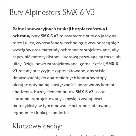
Buty Alpinestars SMX-6 V3
Pełne innowacyjnych funkcji bezpieczeństwa i
ochrony,
buty
SMX-6 v3
to ostateczne buty do jazdy na
torze i ulicy, wyposażone w technologię wywodzącą się z
wyścigów oraz materiały ochronne zaprojektowane, aby
zapewnić motocyklistom kluczową przewagę na torze lub
ulicy. Dzięki nowo zaprojektowanej górnej części,
SMX-6
v3
zostały precyzyjnie zaprojektowane, aby ściśle
dopasować się do anatomicznych konturów stopy,
oferując optymalną elastyczność i poprawiony komfort
chodzenia. Każdy element butów
SMX-6 v3
został
starannie zaprojektowany z myślą o wydajności
motocyklisty, w tym innowacje ochronne, ulepszoną
ergonomię i funkcje komfortu.
Kluczowe cechy: