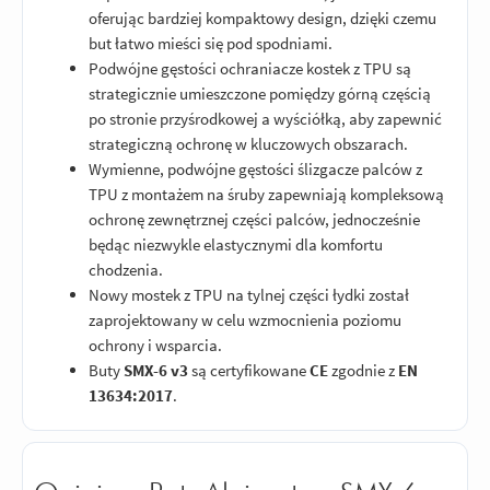
oferując bardziej kompaktowy design, dzięki czemu
but łatwo mieści się pod spodniami.
Podwójne gęstości ochraniacze kostek z TPU są
strategicznie umieszczone pomiędzy górną częścią
po stronie przyśrodkowej a wyściółką, aby zapewnić
strategiczną ochronę w kluczowych obszarach.
Wymienne, podwójne gęstości ślizgacze palców z
TPU z montażem na śruby zapewniają kompleksową
ochronę zewnętrznej części palców, jednocześnie
będąc niezwykle elastycznymi dla komfortu
chodzenia.
Nowy mostek z TPU na tylnej części łydki został
zaprojektowany w celu wzmocnienia poziomu
ochrony i wsparcia.
Buty
SMX-6 v3
są certyfikowane
CE
zgodnie z
EN
13634:2017
.