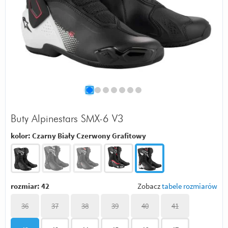
Buty Alpinestars SMX-6 V3
kolor:
Czarny Biały Czerwony Grafitowy
rozmiar:
42
Zobacz
tabele rozmiarów
36
37
38
39
40
41