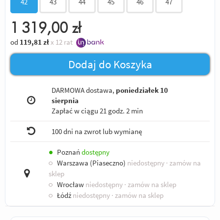
42
43
44
45
46
47
1 319,00
zł
od
119,81
zł
x 12 rat
Dodaj do Koszyka
DARMOWA dostawa,
poniedziałek 10
sierpnia
Zapłać w ciągu
21 godz. 2 min
100 dni na zwrot lub wymianę
●
Poznań
dostępny
○
Warszawa (Piaseczno)
niedostępny
· zamów na
sklep
○
Wrocław
niedostępny
· zamów na sklep
○
Łódź
niedostępny
· zamów na sklep