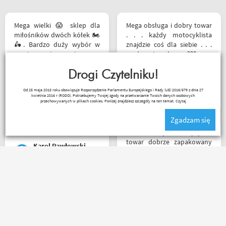
pieniędzy. 5/5
Mega wielki 😱 sklep dla
Mega obsługa i dobry towar
miłośników dwóch kółek 🏍️
. . . każdy motocyklista
🛵. Bardzo duży wybór w
znajdzie coś dla siebie . . .
asortymencie i w
serdecznie polecam ???
rozmiarówce. Dużo osób z
obsługi którzy chętnie
Drogi Czytelniku!
pomogą i doradzą.Świetny
Sebastian Trąbski
Od 25 maja 2018 roku obowiązuje Rozporządzenie Parlamentu Europejskiego i Rady (UE) 2016/679 z dnia 27
kontakt telefoniczny. Z
kwietnia 2016 r (RODO). Potrzebujemy Twojej zgody na przetwarzanie Twoich danych osobowych
pewnością w Poznaniu jak
przechowywanych w plikach cookies. Poniżej znajdziesz szczegóły na ten temat.
Czytaj
nie w regionie sklep nr. 1👍🏻
Zgadzam się
Buty zakupione bardzo
wygode 🤗
Bardzo szybka wysyłka,
towar dobrze zapakowany
Karol Pawłowski
na czas transportu, ładny
przemyślany sklep, duży
plus za publikowane
materiały niejednokrotnie
Bez zarzutu. Przesyłka
podpięte do
dotarła szybko, rzeczy w
poszczególnych artykułów,
złym rozmiarze zwrócone
ceny podobne jak i u innych
bardzo łatwo i bez
ale za wspomniane