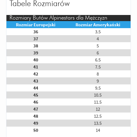
Tabele Rozmiarów
Rozmiary Butów Alpinestars dla Mężczyzn
Rozmiar Europejski
Rozmiar Amerykański
36
3.5
37
4
38
5
39
6
40
6.5
41
7.5
42
8
43
9
44
9.5
45
10.5
46
11.5
47
12
48
12.5
49
13.5
50
14