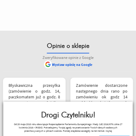
Opinie o sklepie
Zweryfikowane opinie z Google
Wystaw opinię na Google
Błyskawiczna przesyłka
Zamówienie dostarczone
(zamówienie o godz. 14,
następnego dnia rano po
paczkomatem już o godz. 8
zamówieniu ok godz 14
rano następnego dnia!) ,
szybkość światła szok
paczka zapakowana
koszulka mająca być
schludnie i estetycznie, tak
Drogi Czytelniku!
prezentem rewelacyjna
samo kurtka, która była
wszystko na plus mam
Magi
Od 25 maja 2018 roku obowiązuje Rozporządzenie Parlamentu Europejskiego i Rady (UE) 2016/679 z dnia 27
prezentem urodzinowym,
nadzieję że następne zakupy
kwietnia 2016 r (RODO). Potrzebujemy Twojej zgody na przetwarzanie Twoich danych osobowych
więc nawet nie było
już będą osobiście ❤️
przechowywanych w plikach cookies. Poniżej znajdziesz szczegóły na ten temat.
Czytaj