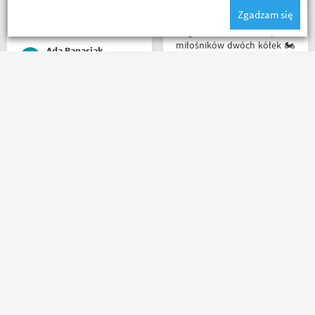
potrzeby szukania
Zgadzam się
okazjonalnego opakowania.
Zdecydowanie polecam i na
Mega wielki 😱 sklep dla
pewno wrócę do
miłośników dwóch kółek 🏍️
Ada Banasiak
Motobandy na kolejne
🛵. Bardzo duży wybór w
zakupy :)
asortymencie i w
rozmiarówce. Dużo osób z
obsługi którzy chętnie
Towar zgodny z opisem
pomogą i doradzą.Świetny
wysyłka błyskawiczna i
kontakt telefoniczny. Z
gratisy sklep wart każdej
pewnością w Poznaniu jak
złotówki zapraszam
nie w regionie sklep nr. 1👍🏻
każdego motobandziora
Buty zakupione bardzo
wygode 🤗
Lukasz Elo
Karol Pawłowski
Masz pytania?
Zadzwoń lub napisz do nas