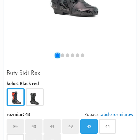
Buty Sidi Rex
kolor:
Black red
rozmiar:
43
Zobacz
tabele rozmiarów
39
40
41
42
43
44