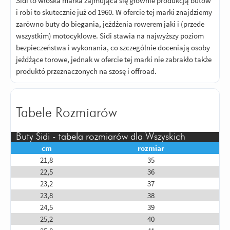
Sidi to włoska marka zajmująca się głównie produkcją butów
i robi to skutecznie już od 1960. W ofercie tej marki znajdziemy
zarówno buty do biegania, jeżdżenia rowerem jaki i (przede
wszystkim) motocyklowe. Sidi stawia na najwyższy poziom
bezpieczeństwa i wykonania, co szczególnie doceniają osoby
jeżdżące torowe, jednak w ofercie tej marki nie zabrakło także
produktó przeznaczonych na szosę i offroad.
Tabele Rozmiarów
Buty Sidi - tabela rozmiarów dla Wszyskich
cm
rozmiar
21,8
35
22,5
36
23,2
37
23,8
38
24,5
39
25,2
40