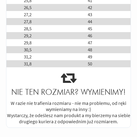
25,8
41
26,5
42
27,2
43
27,8
44
28,5
45
29,2
46
29,8
47
30,5
48
31,2
49
31,8
50
NIE TEN ROZMIAR? WYMIENIMY!
W razie nie trafienia rozmiaru - nie ma problemu, od ręki
wymieniamy na inny :)
Wystarczy, że odeślesz nam produkt a my bierzemy na siebie
drugiego kuriera z odpowiednim już rozmiarem.