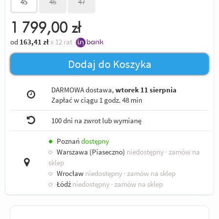
45
46
47
1 799,00
zł
od
163,41
zł
x 12 rat
Dodaj do Koszyka
DARMOWA dostawa,
wtorek 11 sierpnia
Zapłać w ciągu
1 godz. 48 min
100 dni na zwrot lub wymianę
●
Poznań
dostępny
○
Warszawa (Piaseczno)
niedostępny
· zamów na
sklep
○
Wrocław
niedostępny
· zamów na sklep
○
Łódź
niedostępny
· zamów na sklep