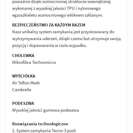
poważnie dzięki wzmocnionej strukturze wewnętrznej
wykonanej z wysokiej jakości TPU i nylonowego
egzoszkieletu wzmocnionego włóknem szklanym.
BEZPIECZEŃSTWO ZA KAŻDYM RAZEM
Nasz unikalny system zamykania jest przystosowany do
wytrzymywania uderzeń, dzięki czemu but utrzymuje swoją
pozycję i dopasowanie w razie wypadku.
CHOLEWKA
Mikrofibra Technomicro
WYŚCIÓŁKA
Air Teflon Mesh
Cambrelle
PODESZWA
Wysokiej jakości gumowa podeszwa
Rozwiązania technologiczne
1. System zamykania Tecno-3 push