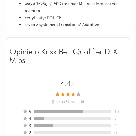
waga 1626g +/- 50G (rozmiar M) - w zależności od
rozmiaru
certyfikaty: DOT, CE
szyba z systemem Transitions® Adaptive
Opinie o Kask Bell Qualifier DLX
Mips
4.4
/5
(Liczba Opini:
16
)
5
10
4
2
3
4
2
0