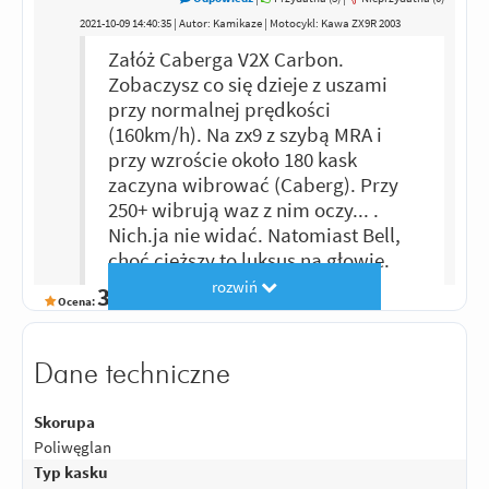
2021-10-09 14:40:35 | Autor: Kamikaze | Motocykl: Kawa ZX9R 2003
Załóż Caberga V2X Carbon.
Zobaczysz co się dzieje z uszami
przy normalnej prędkości
(160km/h). Na zx9 z szybą MRA i
przy wzroście około 180 kask
zaczyna wibrować (Caberg). Przy
250+ wibrują waz z nim oczy... .
Nich.ja nie widać. Natomiast Bell,
choć cięższy to luksus na głowie.
rozwiń
3
Ocena:
/5
|
Autor:
Wesoły
| Motocykl: Kawasaki Vulcan
Średnio, jest mega głośny, dopiero
zaślepienie taśmą tylnich dolnych
Dane techniczne
wylotów powietrza poprawiło sprawę.
Poza tym ok.
Skorupa
Poliwęglan
Odpowiedz
|
Przydatna (
6
)
|
Nieprzydatna (
2
)
5
Typ kasku
Ocena:
/5
|
Autor:
70345
| Motocykl: Hornet 600