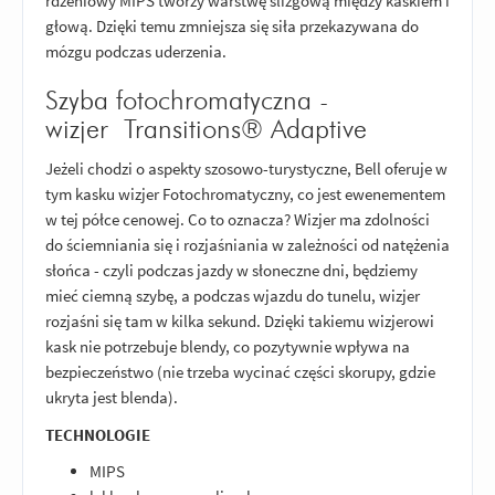
rdzeniowy MIPS tworzy warstwę ślizgową między kaskiem i
głową. Dzięki temu zmniejsza się siła przekazywana do
mózgu podczas uderzenia.
Szyba fotochromatyczna -
wizjer Transitions® Adaptive
Jeżeli chodzi o aspekty szosowo-turystyczne, Bell oferuje w
tym kasku wizjer Fotochromatyczny, co jest ewenementem
w tej półce cenowej. Co to oznacza? Wizjer ma zdolności
do ściemniania się i rozjaśniania w zależności od natężenia
słońca - czyli podczas jazdy w słoneczne dni, będziemy
mieć ciemną szybę, a podczas wjazdu do tunelu, wizjer
rozjaśni się tam w kilka sekund. Dzięki takiemu wizjerowi
kask nie potrzebuje blendy, co pozytywnie wpływa na
bezpieczeństwo (nie trzeba wycinać części skorupy, gdzie
ukryta jest blenda).
TECHNOLOGIE
MIPS