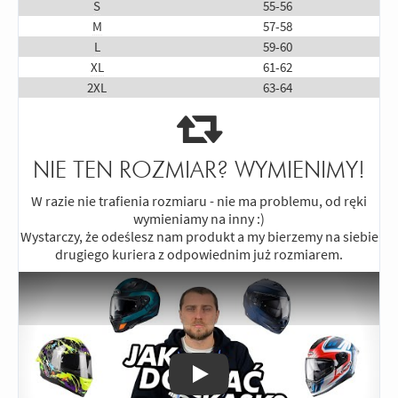
S
55-56
minusów to to że nie mogę do niego
M
57-58
znaleźć wizjera innego jak czarnego
L
59-60
albo przeźroczystego
XL
61-62
2XL
63-64
Odpowiedz
|
Przydatna (
0
)
|
Nieprzydatna (
0
)
5
Ocena:
/5
|
Autor:
Konrad T.
| Motocykl:
Yamaha XJ 600 Diversion N (1994 - 2004)
|
Potwierdzony zakupem
Kask świetnie dopasował się do głowy,
NIE TEN ROZMIAR? WYMIENIMY!
w pełnym słońcu dał radę, szybka nie
parowała, super wentylowany, bardzo
W razie nie trafienia rozmiaru - nie ma problemu, od ręki
wymieniamy na inny :)
wygodny. Ściemniana szybka jest
Wystarczy, że odeślesz nam produkt a my bierzemy na siebie
genialna. Kask przy jeździe pod wiatr w
drugiego kuriera z odpowiednim już rozmiarem.
dużą prędkością nie lata, dobrze
trzyma się głowy. Jestem super
zadowolony, polecam.
Odpowiedz
|
Przydatna (
0
)
|
Nieprzydatna (
0
)
5
Ocena:
/5
|
Autor:
Zbigniew
| Motocykl:
Honda Varadero 125 (2001 - 2009)
|
Potwierdzony zakupem
Odtwórz