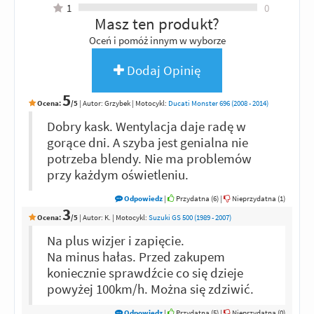
1
0
Masz ten produkt?
Oceń i pomóż innym w wyborze
Dodaj Opinię
5
Ocena:
/5
|
Autor:
Grzybek
| Motocykl:
Ducati Monster 696 (2008 - 2014)
Dobry kask. Wentylacja daje radę w
gorące dni. A szyba jest genialna nie
potrzeba blendy. Nie ma problemów
przy każdym oświetleniu.
Odpowiedz
|
Przydatna (
6
)
|
Nieprzydatna (
1
)
3
Ocena:
/5
|
Autor:
K.
| Motocykl:
Suzuki GS 500 (1989 - 2007)
Na plus wizjer i zapięcie.
Na minus hałas. Przed zakupem
koniecznie sprawdźcie co się dzieje
powyżej 100km/h. Można się zdziwić.
Odpowiedz
|
Przydatna (
5
)
|
Nieprzydatna (
0
)