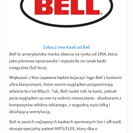
spacerówce da się swobodnie jechać i
słuchać muzyki, więc spoko. Wizjer
fotochromatyczny - rewelka. Faktycznie
mógłby ściemniać się nieco mocniej,
ale nawet podczas jazdy pod słońce
daje radę.
Obsługa sklepu - wielki plus. Pomimo
Zobacz inne Kaski od Bell
wysyłki kasku starego typu (z zaślepką)
Bell to amerykańska marka obecna na rynku od 1954, która
obsługa wymiany na inny przebiegła
jako pierwsza opracowała i wypuściła na rynek kaski
błyskawicznie (na drugi dzień od
integralne (full face).
telefonu miałem wymieniony kask).
Większość z Was zapewne będzie kojarzyć logo Bell z kaskami
Kasa również zwrócona bardzo szybko.
ultra klasycznymi, które swoim wyglądem przypominają
Dziękuję i polecam!
właśnie te z lat 60tych. Tak, Bell nadal robi te kaski, jednak
Odpowiedz
|
Przydatna (
0
)
|
Nieprzydatna (
0
)
poza wyglądem są one na wskroś nowoczesne - zbudowane z
3
Ocena:
/5
|
Autor:
Lukaszstach
| Motocykl:
Benelli 752 S (2019)
kompozytów włókna szklanego, z wygodną wyściółką i
działającą wentylacją.
Kask jest wygodny wizjer to najlepsze
co w tym kasku, szumy wiatru już przy
Bell w swoich najlepszych kaskach sportowych (tor i offroad)
niskich prędkościach i to największy
stosuje specjalny patent
MIPS/FLEX
, który dba o