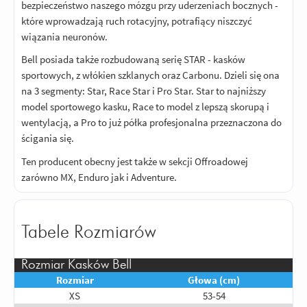
minus, trzeba będzie chyba kupić
bezpieczeństwo naszego mózgu przy uderzeniach bocznych -
stopery bo szum wiatru jest dość
które wprowadzają ruch rotacyjny, potrafiący niszczyć
uciążliwy akurat dochodzi przy samych
wiązania neuronów.
uszach.
Bell posiada także rozbudowaną serię STAR - kasków
Odpowiedz
|
Przydatna (
0
)
|
Nieprzydatna (
0
)
sportowych, z włókien szklanych oraz Carbonu. Dzieli się ona
5
na 3 segmenty: Star, Race Star i Pro Star. Star to najniższy
Ocena:
/5
|
Autor:
Mario99
| Motocykl:
Honda CB 500F
|
Potwierdzony
model sportowego kasku, Race to model z lepszą skorupą i
zakupem
wentylacją, a Pro to już półka profesjonalna przeznaczona do
Super kask w tej cenie, wszystko zgodne
ścigania się.
z opisem.Szybka wysyłka. Godny
polecenia
Ten producent obecny jest także w sekcji Offroadowej
zarówno MX, Enduro jak i Adventure.
Odpowiedz
|
Przydatna (
0
)
|
Nieprzydatna (
0
)
4
Ocena:
/5
|
Autor:
Gość
| Motocykl: Honda cb 125r
Bardzo fajny budżetowy Kask za tą
Tabele Rozmiarów
bądź podobna cenę ciężko znaleźć coś
lepszego ja swój kupiłem za 560zł pare
Rozmiar Kasków Bell
kasków w swoim życiu mailem i mogę
Rozmiar
Głowa (cm)
powiedzieć eze na pewno jest bardzo
XS
53-54
wygodny nie jest w nim za głośno z