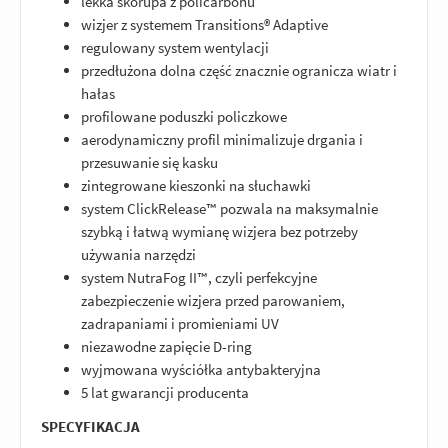
lekka skorupa z policarbonu
wizjer z systemem Transitions® Adaptive
regulowany system wentylacji
przedłużona dolna część znacznie ogranicza wiatr i
hałas
profilowane poduszki policzkowe
aerodynamiczny profil minimalizuje drgania i
przesuwanie się kasku
zintegrowane kieszonki na słuchawki
system ClickRelease™ pozwala na maksymalnie
szybką i łatwą wymianę wizjera bez potrzeby
używania narzędzi
system NutraFog II™, czyli perfekcyjne
zabezpieczenie wizjera przed parowaniem,
zadrapaniami i promieniami UV
niezawodne zapięcie D-ring
wyjmowana wyściółka antybakteryjna
5 lat gwarancji producenta
SPECYFIKACJA