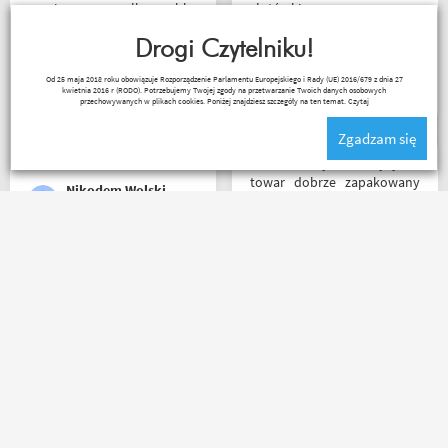
powinno, przesyłka szybko
złotówki zapraszam
wysłana, jest feedback o
każdego motobandziora
tym co się z paczką dzieje,
Drogi Czytelniku!
towar dotarł dobrze
Lukasz Elo
Od 25 maja 2018 roku obowiązuje Rozporządzenie Parlamentu Europejskiego i Rady (UE) 2016/679 z dnia 27
zapakowany i zgodny z
kwietnia 2016 r (RODO). Potrzebujemy Twojej zgody na przetwarzanie Twoich danych osobowych
zamówieniem.
przechowywanych w plikach cookies. Poniżej znajdziesz szczegóły na ten temat.
Czytaj
Organizacyjnie chłopaki
Zgadzam się
mają to ogarnięte :)
Bardzo szybka wysyłka,
towar dobrze zapakowany
Nikodem Wolski
na czas transportu, ładny
przemyślany sklep, duży
plus za publikowane
materiały niejednokrotnie
Jednym słowem Super! Miła
podpięte do
obsługa, doradzą co wybrać.
poszczególnych artykułów,
Nawet kupując przez
ceny podobne jak i u innych
internet bez przymierzania
ale za wspomniane
po podaniu rozmiaru udało
materiały publikowane na
mi się kupić właśnie taki
ich kanale warto kupować u
rozmiar jaki chciałem.
Motobandziorów, kolejne
Janusz Mrozek
Łukasz Wojtowicz
zamówienie już za kilka dni