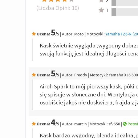
(Liczba Opini:
16
)
1
5
Ocena:
/5
|
Autor:
Moto
| Motocykl:
Yamaha FZ6-N (200
Kask świetnie wygląda ,wygodny dobrze
swoją funkcję jest idealnej długości cen
5
Ocena:
/5
|
Autor:
Freddy
| Motocykl: Yamaha XJ6 600
Airoh Spark to mój pierwszy kask, póki
się spisuje w słoneczne dni. Wentylacja 
osobiście jakoś nie doskwiera, frajda z j
4
Ocena:
/5
|
Autor:
marcin
| Motocykl: sfv650
|
Potwi
Kask bardzo wygodny, blenda idealna, p