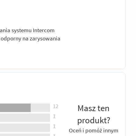
nia systemu Intercom
 odporny na zarysowania
12
Masz ten
1
produkt?
1
Oceń i pomóż innym
1