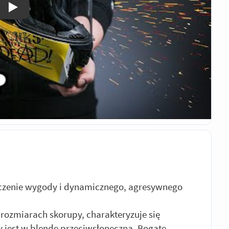
Odtwórz
łączenie wygody i dynamicznego, agresywnego
rozmiarach skorupy, charakteryzuje się
 jest w blendę przeciwsłoneczną. Bogate