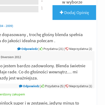
w wyborze
1
Dodaj Opinię
4 - 2009)
 dopasowany , trochę głośny blenda spełnia
a do jakości idealna polecam .
Odpowiedz
|
Przydatna (
21
)
|
Nieprzydatna (
2
)
 Diversion 2012
 co jestem bardzo zadowolony. Blenda świetnie
daje rade. Co do głośności wewnątrz.... mi
azdy jest ważniejsza.
Odpowiedz
|
Przydatna (
5
)
|
Nieprzydatna (
1
)
erdzony zakupem
inlock super i w zestawie, jedyny minus to