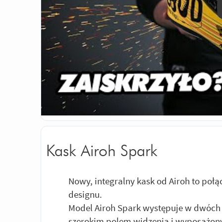
Kask Airoh Spark
Nowy, integralny kask od Airoh to po
designu.
Model Airoh Spark występuje w dwóch 
szerokim polem widzenia i wyposażony